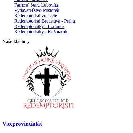
Farnosť Stará Ľubovňa
Vydavateľstvo Misionár
Redemptoristi vo svete
Redemptoristi Bratislava - Praha
Redemptoristky - Lomnica
Redemptoristky - Kežmarok
Naše kláštory
Viceprovincialát