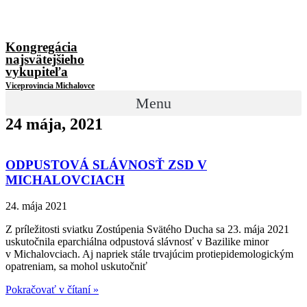
Kongregácia
najsvätejšieho
vykupiteľa
Viceprovincia Michalovce
Menu
24 mája, 2021
ODPUSTOVÁ SLÁVNOSŤ ZSD V
MICHALOVCIACH
24. mája 2021
Z príležitosti sviatku Zostúpenia Svätého Ducha sa 23. mája 2021
uskutočnila eparchiálna odpustová slávnosť v Bazilike minor
v Michalovciach. Aj napriek stále trvajúcim protiepidemologickým
opatreniam, sa mohol uskutočniť
Pokračovať v čítaní »