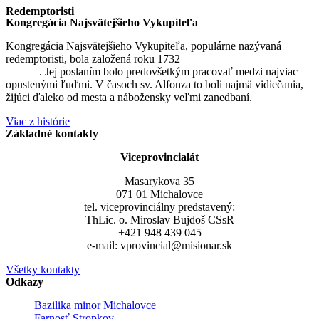
Redemptoristi
Kongregácia Najsvätejšieho Vykupiteľa
Kongregácia Najsvätejšieho Vykupiteľa, populárne nazývaná
redemptoristi, bola založená roku 1732
sv. Alfonzom Maria de
Liguori
. Jej poslaním bolo predovšetkým pracovať medzi najviac
opustenými ľuďmi. V časoch sv. Alfonza to boli najmä vidiečania,
žijúci ďaleko od mesta a nábožensky veľmi zanedbaní.
Viac z histórie
Základné kontakty
Viceprovincialát
Masarykova 35
071 01 Michalovce
tel. viceprovinciálny predstavený:
ThLic. o. Miroslav Bujdoš CSsR
+421 948 439 045
e-mail: vprovincial@misionar.sk
Všetky kontakty
Odkazy
Bazilika minor Michalovce
Farnosť Stropkov