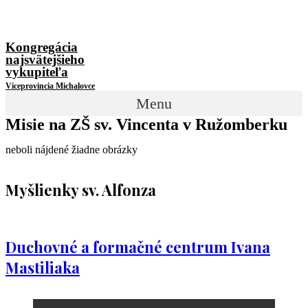
Kongregácia
najsvätejšieho
vykupiteľa
Viceprovincia Michalovce
Menu
Misie na ZŠ sv. Vincenta v Ružomberku
neboli nájdené žiadne obrázky
Myšlienky sv. Alfonza
Duchovné a formačné centrum Ivana
Mastiliaka