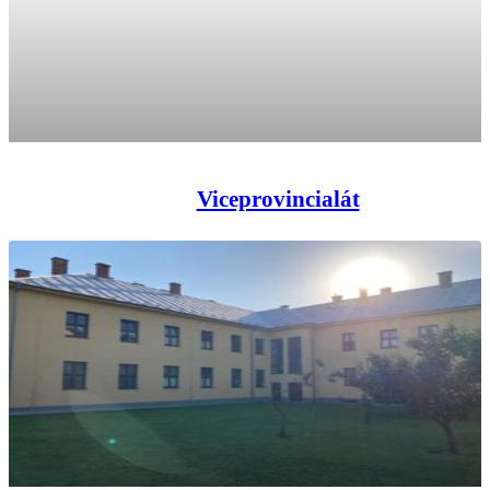
Viceprovincialát