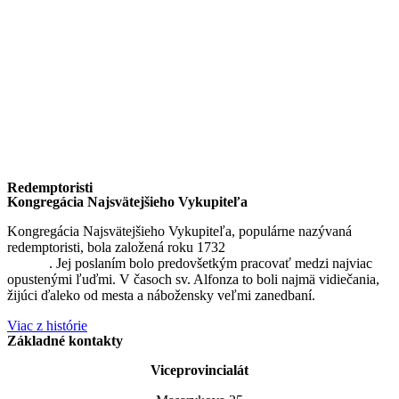
Redemptoristi
Kongregácia Najsvätejšieho Vykupiteľa
Kongregácia Najsvätejšieho Vykupiteľa, populárne nazývaná
redemptoristi, bola založená roku 1732
sv. Alfonzom Maria de
Liguori
. Jej poslaním bolo predovšetkým pracovať medzi najviac
opustenými ľuďmi. V časoch sv. Alfonza to boli najmä vidiečania,
žijúci ďaleko od mesta a nábožensky veľmi zanedbaní.
Viac z histórie
Základné kontakty
Viceprovincialát