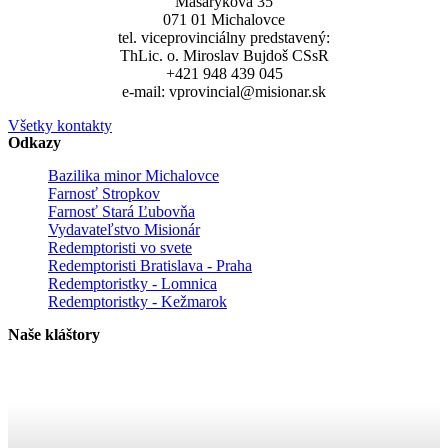
Masarykova 35
071 01 Michalovce
tel. viceprovinciálny predstavený:
ThLic. o. Miroslav Bujdoš CSsR
+421 948 439 045
e-mail: vprovincial@misionar.sk
Všetky kontakty
Odkazy
Bazilika minor Michalovce
Farnosť Stropkov
Farnosť Stará Ľubovňa
Vydavateľstvo Misionár
Redemptoristi vo svete
Redemptoristi Bratislava - Praha
Redemptoristky - Lomnica
Redemptoristky - Kežmarok
Naše kláštory