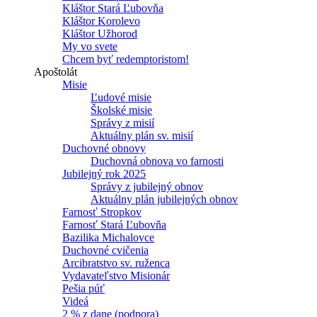
Kláštor Stará Ľubovňa
Kláštor Korolevo
Kláštor Užhorod
My vo svete
Chcem byť redemptoristom!
Apoštolát
Misie
Ľudové misie
Školské misie
Správy z misií
Aktuálny plán sv. misií
Duchovné obnovy
Duchovná obnova vo farnosti
Jubilejný rok 2025
Správy z jubilejný obnov
Aktuálny plán jubilejných obnov
Farnosť Stropkov
Farnosť Stará Ľubovňa
Bazilika Michalovce
Duchovné cvičenia
Arcibratstvo sv. ruženca
Vydavateľstvo Misionár
Pešia púť
Videá
2 % z dane (podpora)