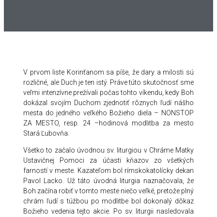
V prvom liste Korinťanom sa píše, že dary a milosti sú
rozličné, ale Duch je ten istý. Práve túto skutočnosť sme
veľmi intenzívne prežívali počas tohto víkendu, kedy Boh
dokázal svojím Duchom zjednotiť rôznych ľudí nášho
mesta do jedného veľkého Božieho diela – NONSTOP
ZA MESTO, resp. 24 –hodinová modlitba za mesto
Stará Ľubovňa.
Všetko to začalo úvodnou sv. liturgiou v Chráme Matky
Ustavičnej Pomoci za účasti kňazov zo všetkých
farností v meste. Kazateľom bol rímskokatolícky dekan
Pavol Lacko. Už táto úvodná liturgia naznačovala, že
Boh začína robiť v tomto meste niečo veľké, pretože plný
chrám ľudí s túžbou po modlitbe bol dokonalý dôkaz
Božieho vedenia tejto akcie. Po sv. liturgii nasledovala