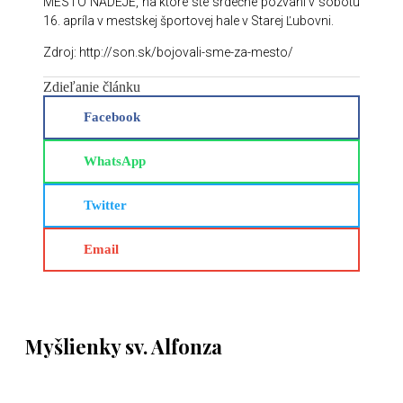
MESTO NÁDEJE, na ktoré ste srdečne pozvaní v sobotu
16. apríla v mestskej športovej hale v Starej Ľubovni.
Zdroj: http://son.sk/bojovali-sme-za-mesto/
Zdieľanie článku
Facebook
WhatsApp
Twitter
Email
Myšlienky sv. Alfonza