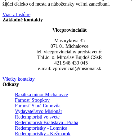
žijúci ďaleko od mesta a nábožensky veľmi zanedbaní.
Viac z histórie
Základné kontakty
Viceprovincialát
Masarykova 35
071 01 Michalovce
tel. viceprovinciálny predstavený:
ThLic. o. Miroslav Bujdoš CSsR
+421 948 439 045
e-mail: vprovincial@misionar.sk
Všetky kontakty
Odkazy
Bazilika minor Michalovce
Farnosť Stropkov
Farnosť Stará Ľubovňa
Vydavateľstvo Misionár
Redemptoristi vo svete
Redemptoristi Bratislava - Praha
Redemptoristky - Lomnica
Redemptoristky - Kežmarok