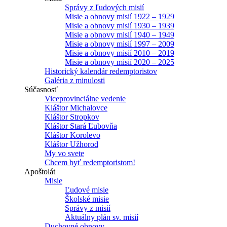
Správy z ľudových misií
Misie a obnovy misií 1922 – 1929
Misie a obnovy misií 1930 – 1939
Misie a obnovy misií 1940 – 1949
Misie a obnovy misií 1997 – 2009
Misie a obnovy misií 2010 – 2019
Misie a obnovy misií 2020 – 2025
Historický kalendár redemptoristov
Galéria z minulosti
Súčasnosť
Viceprovinciálne vedenie
Kláštor Michalovce
Kláštor Stropkov
Kláštor Stará Ľubovňa
Kláštor Korolevo
Kláštor Užhorod
My vo svete
Chcem byť redemptoristom!
Apoštolát
Misie
Ľudové misie
Školské misie
Správy z misií
Aktuálny plán sv. misií
Duchovné obnovy