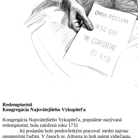
Redemptoristi
Kongregácia Najsvätejšieho Vykupiteľa
Kongregácia Najsvätejšieho Vykupiteľa, populárne nazývaná
redemptoristi, bola založená roku 1732
sv. Alfonzom Maria de
Liguori
. Jej poslaním bolo predovšetkým pracovať medzi najviac
opustenými ľuďmi. V časoch sv. Alfonza to boli najmä vidiečania,