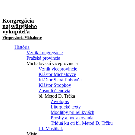
Kongregácia
najsvätejšieho
vykupiteľa
Viceprovincia Michalovce
História
Vznik kongregácie
Pražská provincia
Michalovská viceprovincia
Vznik viceprovincie
Kláštor Michalovce
Kláštor Stará Ľubovňa
Kláštor Stropkov
Zosnulí členovia
bl. Metod D. Trčka
Životopis
Liturgické texty
Modlitby pri relikviách
Prosby a poďakovania
Tríduá ku cti bl. Metod D. Trčku
J.I. Mastiliak
Misie