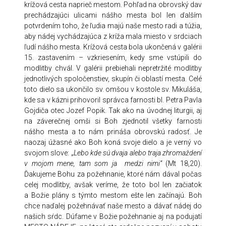
krížová cesta naprieč mestom. Pohľad na obrovský dav
prechádzajúci ulicami nášho mesta bol len ďalším
potvrdením toho, že ľudia majú naše mesto radi a túžia,
aby nádej vychádzajúca z kríža mala miesto v srdciach
ľudí nášho mesta. Krížová cesta bola ukončená v galérii
15. zastavením – vzkriesením, kedy sme vstúpili do
modlitby chvál. V galérii prebiehali nepretržité modlitby
jednotlivých spoločenstiev, skupín či oblastí mesta. Celé
toto dielo sa ukončilo sv. omšou v kostole sv. Mikuláša,
kde sa v kázni prihovoril správca farnosti bl. Petra Pavla
Gojdiča otec Jozef Popik. Tak ako na úvodnej liturgii, aj
na záverečnej omši si Boh zjednotil všetky farnosti
nášho mesta a to nám prináša obrovskú radosť. Je
naozaj úžasné ako Boh koná svoje dielo a je verný vo
svojom slove: „
Lebo kde sú dvaja alebo traja zhromaždení
v mojom mene, tam som ja medzi nimi“
(Mt 18,20).
Ďakujeme Bohu za požehnanie, ktoré nám dával počas
celej modlitby, avšak veríme, že toto bol len začiatok
a Božie plány s týmto mestom ešte len začínajú. Boh
chce naďalej požehnávať naše mesto a dávať nádej do
našich sŕdc. Dúfame v Božie požehnanie aj na podujatí