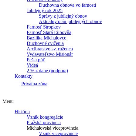
Duchovná obnova vo farnosti
Jubilejný rok 2025
Správy z jubilejný obnov
Aktuálny plán jubilejných obnov
Farnosť Stropkov
Farnosť Stará Ľubovňa
Bazilika Michalovce
Duchovné cvičenia
Arcibratstvo sv. ruženca
Vydavateľstvo Misionár
Pešia púť
Videá
2 % z dane (podpora)
Kontakty
Privátna zóna
Menu
História
Vznik kongregácie
Pražská provincia
Michalovská viceprovincia
Vznik viceprovincie