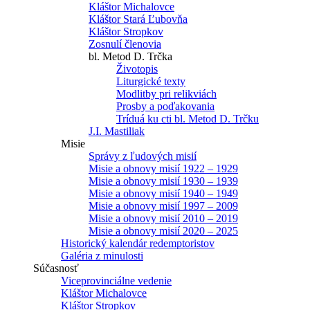
Kláštor Michalovce
Kláštor Stará Ľubovňa
Kláštor Stropkov
Zosnulí členovia
bl. Metod D. Trčka
Životopis
Liturgické texty
Modlitby pri relikviách
Prosby a poďakovania
Tríduá ku cti bl. Metod D. Trčku
J.I. Mastiliak
Misie
Správy z ľudových misií
Misie a obnovy misií 1922 – 1929
Misie a obnovy misií 1930 – 1939
Misie a obnovy misií 1940 – 1949
Misie a obnovy misií 1997 – 2009
Misie a obnovy misií 2010 – 2019
Misie a obnovy misií 2020 – 2025
Historický kalendár redemptoristov
Galéria z minulosti
Súčasnosť
Viceprovinciálne vedenie
Kláštor Michalovce
Kláštor Stropkov