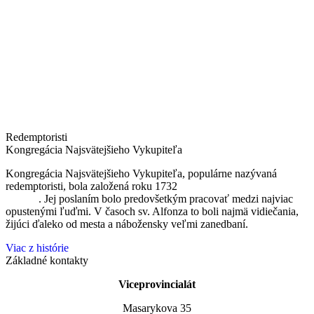
Redemptoristi
Kongregácia Najsvätejšieho Vykupiteľa
Kongregácia Najsvätejšieho Vykupiteľa, populárne nazývaná
redemptoristi, bola založená roku 1732
sv. Alfonzom Maria de
Liguori
. Jej poslaním bolo predovšetkým pracovať medzi najviac
opustenými ľuďmi. V časoch sv. Alfonza to boli najmä vidiečania,
žijúci ďaleko od mesta a nábožensky veľmi zanedbaní.
Viac z histórie
Základné kontakty
Viceprovincialát
Masarykova 35