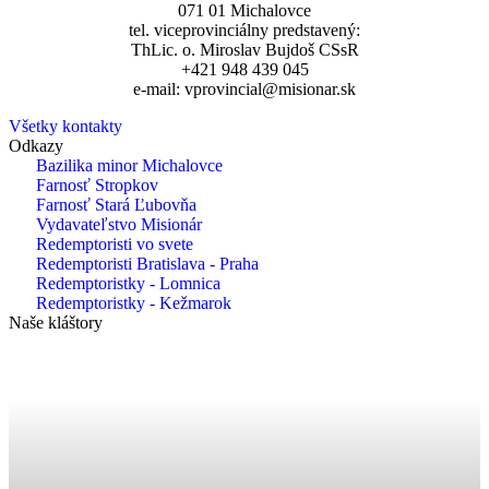
071 01 Michalovce
tel. viceprovinciálny predstavený:
ThLic. o. Miroslav Bujdoš CSsR
+421 948 439 045
e-mail: vprovincial@misionar.sk
Všetky kontakty
Odkazy
Bazilika minor Michalovce
Farnosť Stropkov
Farnosť Stará Ľubovňa
Vydavateľstvo Misionár
Redemptoristi vo svete
Redemptoristi Bratislava - Praha
Redemptoristky - Lomnica
Redemptoristky - Kežmarok
Naše kláštory