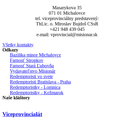
Masarykova 35
071 01 Michalovce
tel. viceprovinciálny predstavený:
ThLic. o. Miroslav Bujdoš CSsR
+421 948 439 045
e-mail: vprovincial@misionar.sk
Všetky kontakty
Odkazy
Bazilika minor Michalovce
Farnosť Stropkov
Farnosť Stará Ľubovňa
Vydavateľstvo Misionár
Redemptoristi vo svete
Redemptoristi Bratislava - Praha
Redemptoristky - Lomnica
Redemptoristky - Kežmarok
Naše kláštory
Viceprovincialát