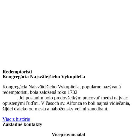
Redemptoristi
Kongregácia Najsvätejšieho Vykupiteľa
Kongregácia Najsvätejšieho Vykupiteľa, populárne nazývaná
redemptoristi, bola založená roku 1732
sv. Alfonzom Maria de
Liguori
. Jej poslaním bolo predovšetkým pracovať medzi najviac
opustenými ľuďmi. V časoch sv. Alfonza to boli najmä vidiečania,
žijúci ďaleko od mesta a nábožensky veľmi zanedbaní.
Viac z histórie
Základné kontakty
Viceprovincialát