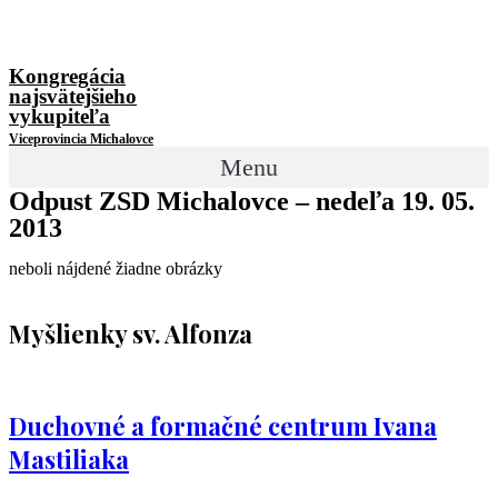
Kongregácia
najsvätejšieho
vykupiteľa
Viceprovincia Michalovce
Menu
Odpust ZSD Michalovce – nedeľa 19. 05.
2013
neboli nájdené žiadne obrázky
Myšlienky sv. Alfonza
Duchovné a formačné centrum Ivana
Mastiliaka