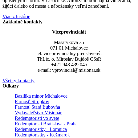
opustenými ľuďmi. V časoch sv. Alfonza to boli najmä vidiečania,
žijúci ďaleko od mesta a nábožensky veľmi zanedbaní.
Viac z histórie
Základné kontakty
Viceprovincialát
Masarykova 35
071 01 Michalovce
tel. viceprovinciálny predstavený:
ThLic. o. Miroslav Bujdoš CSsR
+421 948 439 045
e-mail: vprovincial@misionar.sk
Všetky kontakty
Odkazy
Bazilika minor Michalovce
Farnosť Stropkov
Farnosť Stará Ľubovňa
Vydavateľstvo Misionár
Redemptoristi vo svete
Redemptoristi Bratislava - Praha
Redemptoristky - Lomnica
Redemptoristky - Kežmarok