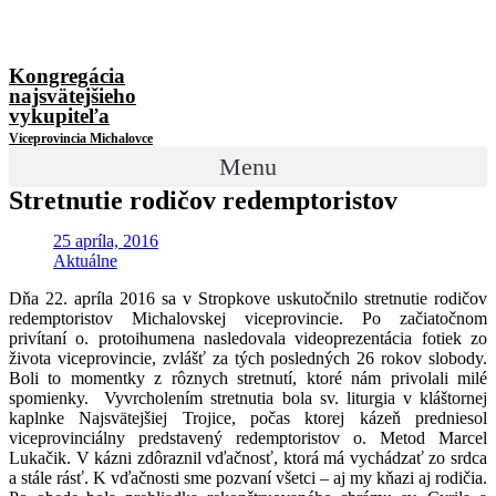
Kongregácia
najsvätejšieho
vykupiteľa
Viceprovincia Michalovce
Menu
Stretnutie rodičov redemptoristov
25 apríla, 2016
Aktuálne
Dňa 22. apríla 2016 sa v Stropkove uskutočnilo stretnutie rodičov
redemptoristov Michalovskej viceprovincie. Po začiatočnom
privítaní o. protoihumena nasledovala videoprezentácia fotiek zo
života viceprovincie, zvlášť za tých posledných 26 rokov slobody.
Boli to momentky z rôznych stretnutí, ktoré nám privolali milé
spomienky. Vyvrcholením stretnutia bola sv. liturgia v kláštornej
kaplnke Najsvätejšiej Trojice, počas ktorej kázeň predniesol
viceprovinciálny predstavený redemptoristov o. Metod Marcel
Lukačik. V kázni zdôraznil vďačnosť, ktorá má vychádzať zo srdca
a stále rásť. K vďačnosti sme pozvaní všetci – aj my kňazi aj rodičia.