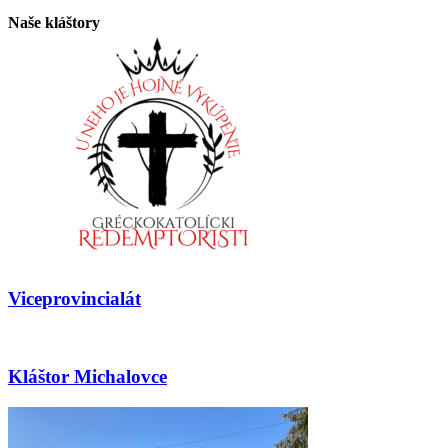
Naše kláštory
Viceprovincialát
Kláštor Michalovce