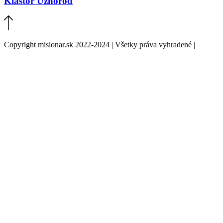
Kláštor Užhorod
Copyright misionar.sk 2022-2024 | Všetky práva vyhradené |
Informácie o spracovaní údajov (GDPR)