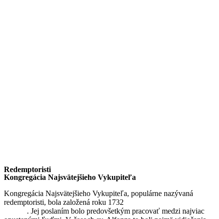
Redemptoristi
Kongregácia Najsvätejšieho Vykupiteľa
Kongregácia Najsvätejšieho Vykupiteľa, populárne nazývaná
redemptoristi, bola založená roku 1732
sv. Alfonzom Maria de
Liguori
. Jej poslaním bolo predovšetkým pracovať medzi najviac