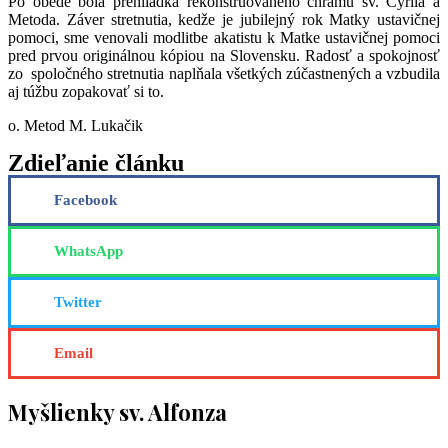
Po obede bola prehliadka rekonštruovaného chrámu sv. Cyrila a
Metoda. Záver stretnutia, kedže je jubilejný rok Matky ustavičnej
pomoci, sme venovali modlitbe akatistu k Matke ustavičnej pomoci
pred prvou originálnou kópiou na Slovensku. Radosť a spokojnosť
zo spoločného stretnutia naplňala všetkých zúčastnených a vzbudila
aj túžbu zopakovať si to.
o. Metod M. Lukačik
Zdieľanie článku
Facebook
WhatsApp
Twitter
Email
Myšlienky sv. Alfonza