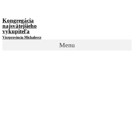
Kongregácia
najsvätejšieho
vykupiteľa
Viceprovincia Michalovce
Menu
Sv. misie Poša