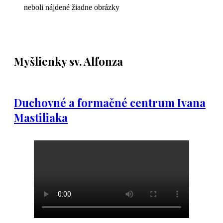
neboli nájdené žiadne obrázky
Myšlienky sv. Alfonza
Duchovné a formačné centrum Ivana
Mastiliaka