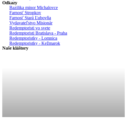
Odkazy
Bazilika minor Michalovce
Farnosť Stropkov
Farnosť Stará Ľubovňa
Vydavateľstvo Misionár
Redemptoristi vo svete
Redemptoristi Bratislava - Praha
Redemptoristky - Lomnica
Redemptoristky - Kežmarok
Naše kláštory