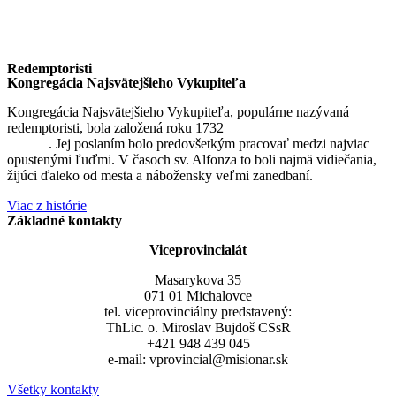
Redemptoristi
Kongregácia Najsvätejšieho Vykupiteľa
Kongregácia Najsvätejšieho Vykupiteľa, populárne nazývaná
redemptoristi, bola založená roku 1732
sv. Alfonzom Maria de
Liguori
. Jej poslaním bolo predovšetkým pracovať medzi najviac
opustenými ľuďmi. V časoch sv. Alfonza to boli najmä vidiečania,
žijúci ďaleko od mesta a nábožensky veľmi zanedbaní.
Viac z histórie
Základné kontakty
Viceprovincialát
Masarykova 35
071 01 Michalovce
tel. viceprovinciálny predstavený:
ThLic. o. Miroslav Bujdoš CSsR
+421 948 439 045
e-mail: vprovincial@misionar.sk
Všetky kontakty