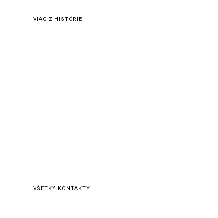
nábožensky veľmi zanedbaní.
VIAC Z HISTÓRIE
Základné kontakty
Viceprovincialát
Masarykova 35
071 01 Michalovce
tel. viceprovinciálny predstavený:
ThLic. o. Miroslav Bujdoš CSsR
+421 948 439 045
e-mail: vprovincial@misionar.sk
VŠETKY KONTAKTY