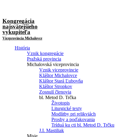
Kongregácia
najsvätejšieho
vykupiteľa
Viceprovincia Michalovce
História
Vznik kongregácie
Pražská provincia
Michalovská viceprovincia
Vznik viceprovincie
Kláštor Michalovce
Kláštor Stará Ľubovňa
Kláštor Stropkov
Zosnulí členovia
bl. Metod D. Trčka
Životopis
Liturgické texty
Modlitby pri relikviách
Prosby a poďakovania
Tríduá ku cti bl. Metod D. Trčku
J.I. Mastiliak
Misie