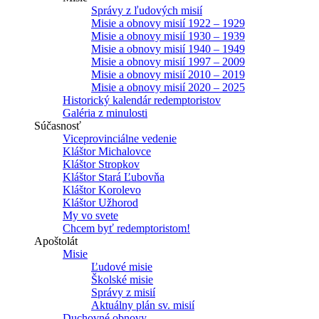
Správy z ľudových misií
Misie a obnovy misií 1922 – 1929
Misie a obnovy misií 1930 – 1939
Misie a obnovy misií 1940 – 1949
Misie a obnovy misií 1997 – 2009
Misie a obnovy misií 2010 – 2019
Misie a obnovy misií 2020 – 2025
Historický kalendár redemptoristov
Galéria z minulosti
Súčasnosť
Viceprovinciálne vedenie
Kláštor Michalovce
Kláštor Stropkov
Kláštor Stará Ľubovňa
Kláštor Korolevo
Kláštor Užhorod
My vo svete
Chcem byť redemptoristom!
Apoštolát
Misie
Ľudové misie
Školské misie
Správy z misií
Aktuálny plán sv. misií
Duchovné obnovy