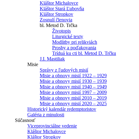
Kláštor Michalovce
Kláštor Stará Ľubovňa
Kláštor Stropkov
Zosnulí členovia
bl. Metod D. Trčka
Životopis
Liturgické texty
Modlitby pri relikviách
Prosby a poďakovania
Tríduá ku cti bl. Metod D. Trčku
J.I. Mastiliak
Misie
Správy z ľudových misií
Misie a obnovy misií 1922 – 1929
Misie a obnovy misií 1930 – 1939
Misie a obnovy misií 1940 – 1949
Misie a obnovy misií 1997 – 2009
Misie a obnovy misií 2010 – 2019
Misie a obnovy misií 2020 – 2025
Historický kalendár redemptoristov
Galéria z minulosti
Súčasnosť
Viceprovinciálne vedenie
Kláštor Michalovce
Kláštor Stropkov