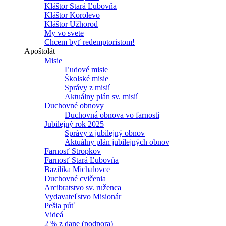
Kláštor Stará Ľubovňa
Kláštor Korolevo
Kláštor Užhorod
My vo svete
Chcem byť redemptoristom!
Apoštolát
Misie
Ľudové misie
Školské misie
Správy z misií
Aktuálny plán sv. misií
Duchovné obnovy
Duchovná obnova vo farnosti
Jubilejný rok 2025
Správy z jubilejný obnov
Aktuálny plán jubilejných obnov
Farnosť Stropkov
Farnosť Stará Ľubovňa
Bazilika Michalovce
Duchovné cvičenia
Arcibratstvo sv. ruženca
Vydavateľstvo Misionár
Pešia púť
Videá
2 % z dane (podpora)