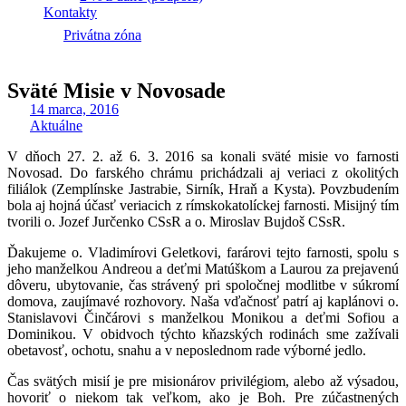
Kontakty
Privátna zóna
Sväté Misie v Novosade
14 marca, 2016
Aktuálne
V dňoch 27. 2. až 6. 3. 2016 sa konali sväté misie vo farnosti
Novosad. Do farského chrámu prichádzali aj veriaci z okolitých
filiálok (Zemplínske Jastrabie, Sirník, Hraň a Kysta). Povzbudením
bola aj hojná účasť veriacich z rímskokatolíckej farnosti. Misijný tím
tvorili o. Jozef Jurčenko CSsR a o. Miroslav Bujdoš CSsR.
Ďakujeme o. Vladimírovi Geletkovi, farárovi tejto farnosti, spolu s
jeho manželkou Andreou a deťmi Matúškom a Laurou za prejavenú
dôveru, ubytovanie, čas strávený pri spoločnej modlitbe v súkromí
domova, zaujímavé rozhovory. Naša vďačnosť patrí aj kaplánovi o.
Stanislavovi Činčárovi s manželkou Monikou a deťmi Sofiou a
Dominikou. V obidvoch týchto kňazských rodinách sme zažívali
obetavosť, ochotu, snahu a v neposlednom rade výborné jedlo.
Čas svätých misií je pre misionárov privilégiom, alebo až výsadou,
hovoriť o niekom tak veľkom, ako je Boh. Pre zúčastnených