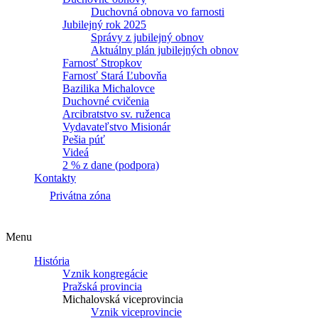
Duchovná obnova vo farnosti
Jubilejný rok 2025
Správy z jubilejný obnov
Aktuálny plán jubilejných obnov
Farnosť Stropkov
Farnosť Stará Ľubovňa
Bazilika Michalovce
Duchovné cvičenia
Arcibratstvo sv. ruženca
Vydavateľstvo Misionár
Pešia púť
Videá
2 % z dane (podpora)
Kontakty
Privátna zóna
Menu
História
Vznik kongregácie
Pražská provincia
Michalovská viceprovincia
Vznik viceprovincie