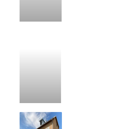
Kláštor Stropkov
Kláštor Stará Ľubovňa