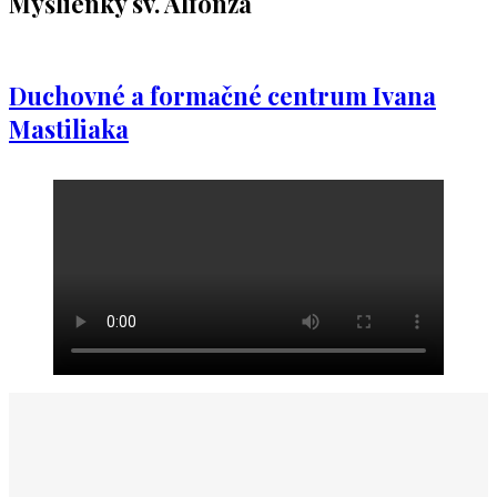
Myšlienky sv. Alfonza
Duchovné a formačné centrum Ivana
Mastiliaka