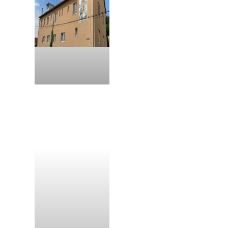
Kláštor Korolevo