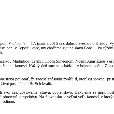
oli. V dňoch 9. – 17. januára 2016 sa s dobrou zvesťou o Kristovi Vyk
stá pani v Topoli: „otče, my chočeme žyti na slavu Boha“. Po týždni 
h.
nželkou Martinkou, deťmi Filipom Simeonom, Noemi Anastáziou a ešt
 členmi farnosti. Každý deň sme sa schádzali v hojnom počte. Z úst 
le treba povedať, že radosť spôsobili zvlášť tí, ktorí ku spovedi pris
j život posunúť do Božích kvalít.
 svoj čas, ubytovanie, stravu, dobré slovo. Ďakujeme za úprimnosť
 ohromnú perspektívu. Na Slovensku je veľmi veľa farností, v ktorých
 rodinou.