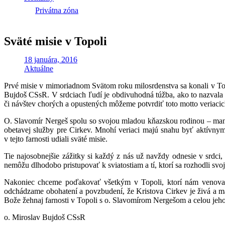
Privátna zóna
Sväté misie v Topoli
18 januára, 2016
Aktuálne
Prvé misie v mimoriadnom Svätom roku milosrdenstva sa konali v Top
Bujdoš CSsR. V srdciach ľudí je obdivuhodná túžba, ako to nazvala i
či návštev chorých a opustených môžeme potvrdiť toto motto veriacic
O. Slavomír Nergeš spolu so svojou mladou kňazskou rodinou – ma
obetavej služby pre Cirkev. Mnohí veriaci majú snahu byť aktívnymi
v tejto farnosti udiali sväté misie.
Tie najosobnejšie zážitky si každý z nás už navždy odnesie v srdci, a
nemôžu dlhodobo pristupovať k sviatostiam a tí, ktorí sa rozhodli svo
Nakoniec chceme poďakovať všetkým v Topoli, ktorí nám venovali
odchádzame obohatení a povzbudení, že Kristova Cirkev je živá a má
Bože žehnaj farnosti v Topoli s o. Slavomírom Nergešom a celou jeho
o. Miroslav Bujdoš CSsR