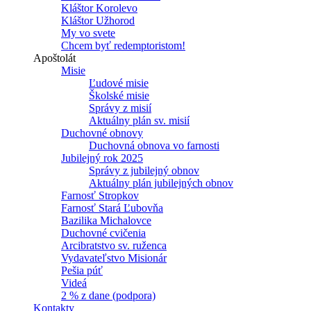
Kláštor Korolevo
Kláštor Užhorod
My vo svete
Chcem byť redemptoristom!
Apoštolát
Misie
Ľudové misie
Školské misie
Správy z misií
Aktuálny plán sv. misií
Duchovné obnovy
Duchovná obnova vo farnosti
Jubilejný rok 2025
Správy z jubilejný obnov
Aktuálny plán jubilejných obnov
Farnosť Stropkov
Farnosť Stará Ľubovňa
Bazilika Michalovce
Duchovné cvičenia
Arcibratstvo sv. ruženca
Vydavateľstvo Misionár
Pešia púť
Videá
2 % z dane (podpora)
Kontakty