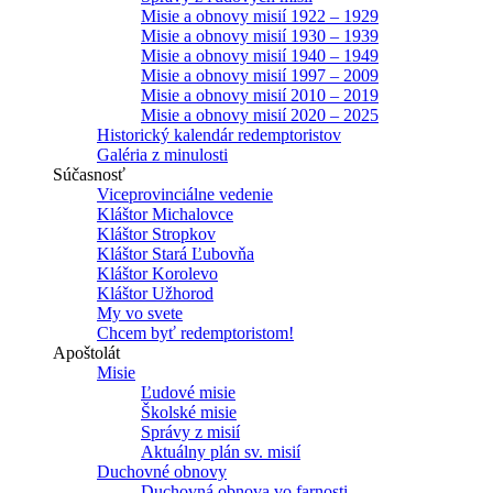
Misie a obnovy misií 1922 – 1929
Misie a obnovy misií 1930 – 1939
Misie a obnovy misií 1940 – 1949
Misie a obnovy misií 1997 – 2009
Misie a obnovy misií 2010 – 2019
Misie a obnovy misií 2020 – 2025
Historický kalendár redemptoristov
Galéria z minulosti
Súčasnosť
Viceprovinciálne vedenie
Kláštor Michalovce
Kláštor Stropkov
Kláštor Stará Ľubovňa
Kláštor Korolevo
Kláštor Užhorod
My vo svete
Chcem byť redemptoristom!
Apoštolát
Misie
Ľudové misie
Školské misie
Správy z misií
Aktuálny plán sv. misií
Duchovné obnovy
Duchovná obnova vo farnosti