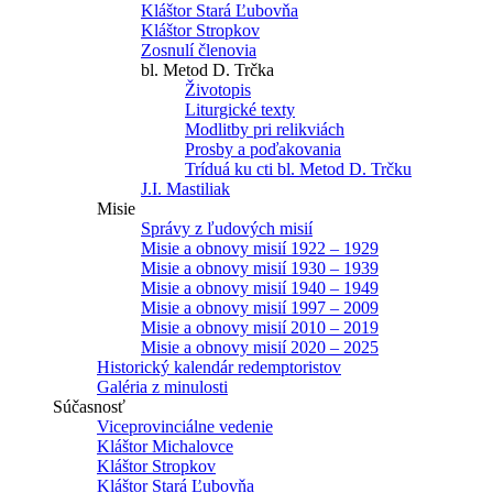
Kláštor Stará Ľubovňa
Kláštor Stropkov
Zosnulí členovia
bl. Metod D. Trčka
Životopis
Liturgické texty
Modlitby pri relikviách
Prosby a poďakovania
Tríduá ku cti bl. Metod D. Trčku
J.I. Mastiliak
Misie
Správy z ľudových misií
Misie a obnovy misií 1922 – 1929
Misie a obnovy misií 1930 – 1939
Misie a obnovy misií 1940 – 1949
Misie a obnovy misií 1997 – 2009
Misie a obnovy misií 2010 – 2019
Misie a obnovy misií 2020 – 2025
Historický kalendár redemptoristov
Galéria z minulosti
Súčasnosť
Viceprovinciálne vedenie
Kláštor Michalovce
Kláštor Stropkov
Kláštor Stará Ľubovňa