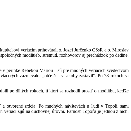
upiteľovi veriacim prihovárali o. Jozef Jurčenko CSsR a o. Miroslav
spoločných modlitieb, stretnutí, rozhovorov aj prechádzok po dedine,
e v perinke Rebekou Máriou – sú pre mnohých veriacich svedectvom
viacerých zaznievalo: „otče čas sa akoby zastavil“. Po 78 rokoch sa
túpili po dlhých rokoch, tí ktorí sa rozhodli prosiť o modlitbu, keďže
 a otvorené srdcia. Po mnohých návštevách u ľudí v Topoli, sami
 veriaci žijú na duchovnej úrovni. Farnosť Topoľa je jednou z nich.