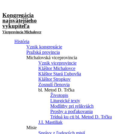
Kongregácia
najsvätejšieho
vykupiteľa
Viceprovincia Michalovce
História
Vznik kongregácie
Pražská provincia
Michalovská viceprovincia
Vznik viceprovincie
Kláštor Michalovce
Kláštor Stará Ľubovňa
Kláštor Stropkov
Zosnulí členovia
bl. Metod D. Trčka
Životopis
Liturgické texty
Modlitby pri relikviách
Prosby a poďakovania
Tríduá ku cti bl. Metod D. Trčku
J.I. Mastiliak
Misie
Správy z ľudových misií