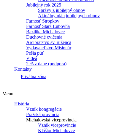
Jubilejný rok 2025
Správy z jubilejný obnov
Aktuálny plán jubilejných obnov
Farnosť Stropkov
Farnosť Stará Ľubovňa
Bazilika Michalovce
Duchovné cvičenia
Arcibratstvo sv. ruženca
Vydavateľstvo Misionár
Pešia púť
Videá
2 % z dane (podpora)
Kontakty
Privátna zóna
Menu
História
Vznik kongregácie
Pražská provincia
Michalovská viceprovincia
Vznik viceprovincie
Kláštor Michalovce