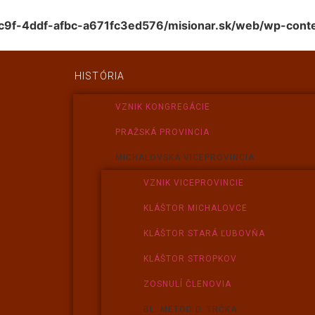
c9f-4ddf-afbc-a671fc3ed576/misionar.sk/web/wp-conte
HISTÓRIA
VZNIK KONGREGÁCIE
PRAŽSKÁ PROVINCIA
MICHALOVSKÁ VICEPROVINCIA
VZNIK VICEPROVINCIE
KLÁŠTOR MICHALOVCE
KLÁŠTOR STARÁ ĽUBOVŇA
KLÁŠTOR STROPKOV
ZOSNULÍ ČLENOVIA
BL. METOD D. TRČKA