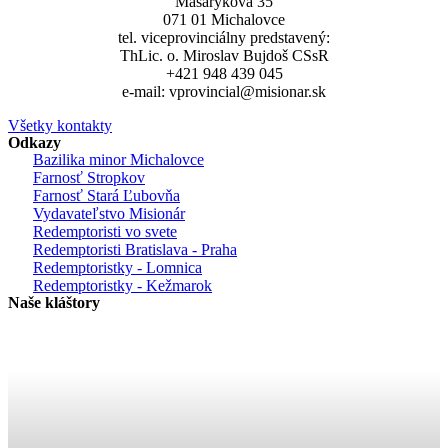
Masarykova 35
071 01 Michalovce
tel. viceprovinciálny predstavený:
ThLic. o. Miroslav Bujdoš CSsR
+421 948 439 045
e-mail: vprovincial@misionar.sk
Všetky kontakty
Odkazy
Bazilika minor Michalovce
Farnosť Stropkov
Farnosť Stará Ľubovňa
Vydavateľstvo Misionár
Redemptoristi vo svete
Redemptoristi Bratislava - Praha
Redemptoristky - Lomnica
Redemptoristky - Kežmarok
Naše kláštory