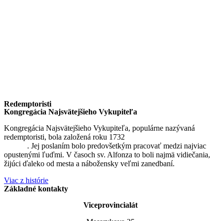
Redemptoristi
Kongregácia Najsvätejšieho Vykupiteľa
Kongregácia Najsvätejšieho Vykupiteľa, populárne nazývaná
redemptoristi, bola založená roku 1732
sv. Alfonzom Maria de
Liguori
. Jej poslaním bolo predovšetkým pracovať medzi najviac
opustenými ľuďmi. V časoch sv. Alfonza to boli najmä vidiečania,
žijúci ďaleko od mesta a nábožensky veľmi zanedbaní.
Viac z histórie
Základné kontakty
Viceprovincialát