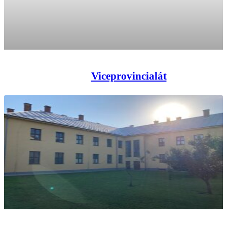
Viceprovincialát