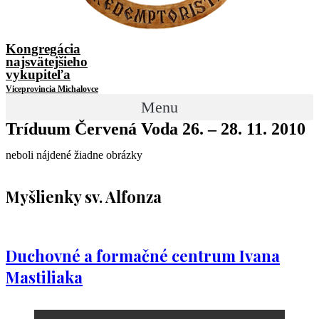
Kongregácia
najsvätejšieho
vykupiteľa
Viceprovincia Michalovce
Menu
Tríduum Červená Voda 26. – 28. 11. 2010
neboli nájdené žiadne obrázky
Myšlienky sv. Alfonza
Duchovné a formačné centrum Ivana
Mastiliaka