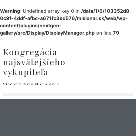
Warning
: Undefined array key 0 in
/data/1/0/103352d8-
0c9f-4ddf-afbc-a671fc3ed576/misionar.sk/web/wp-
content/plugins/nextgen-
gallery/src/Display/DisplayManager.php
on line
79
Kongregácia
najsvätejšieho
vykupiteľa
Viceprovincia Michalovce