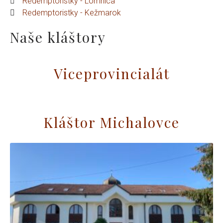
Redemptoristky - Lomnica
Redemptoristky - Kežmarok
Naše kláštory
Viceprovincialát
Kláštor Michalovce