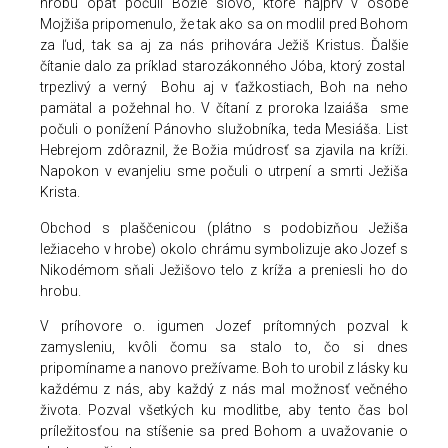
hrobu opäť počuli Božie slovo, ktoré najprv v osobe
Mojžiša pripomenulo, že tak ako sa on modlil pred Bohom
za ľud, tak sa aj za nás prihovára Ježiš Kristus. Ďalšie
čítanie dalo za príklad starozákonného Jóba, ktorý zostal
trpezlivý a verný Bohu aj v ťažkostiach, Boh na neho
pamätal a požehnal ho. V čítaní z proroka Izaiáša sme
počuli o ponížení Pánovho služobníka, teda Mesiáša. List
Hebrejom zdôraznil, že Božia múdrosť sa zjavila na kríži.
Napokon v evanjeliu sme počuli o utrpení a smrti Ježiša
Krista.
Obchod s plaščenicou (plátno s podobizňou Ježiša
ležiaceho v hrobe) okolo chrámu symbolizuje ako Jozef s
Nikodémom sňali Ježišovo telo z kríža a preniesli ho do
hrobu.
V príhovore o. igumen Jozef prítomných pozval k
zamysleniu, kvôli čomu sa stalo to, čo si dnes
pripomíname a nanovo prežívame. Boh to urobil z lásky ku
každému z nás, aby každý z nás mal možnosť večného
života. Pozval všetkých ku modlitbe, aby tento čas bol
príležitosťou na stíšenie sa pred Bohom a uvažovanie o