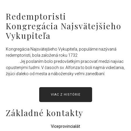
Redemptoristi
Kongregácia Najsvätejšieho
Vykupiteľa
Kongregácia Najsvätejšieho Vykupiteľa, populárne nazývaná
redemptoristi, bola založená roku 1732
sv. Alfonzom Maria de
Liguori
. Jej poslaním bolo predovšetkým pracovať medzi najviac
opustenými ľuďmi. V časoch sv. Alfonza to boli najmä vidiečania,
žijúci ďaleko od mesta a nábožensky veľmi zanedbaní.
VIAC Z HISTÓRIE
Základné kontakty
Viceprovincialát