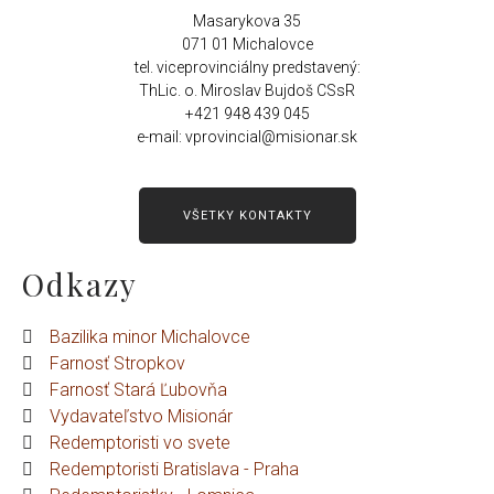
Masarykova 35
071 01 Michalovce
tel. viceprovinciálny predstavený:
ThLic. o. Miroslav Bujdoš CSsR
+421 948 439 045
e-mail: vprovincial@misionar.sk
VŠETKY KONTAKTY
Odkazy
Bazilika minor Michalovce
Farnosť Stropkov
Farnosť Stará Ľubovňa
Vydavateľstvo Misionár
Redemptoristi vo svete
Redemptoristi Bratislava - Praha