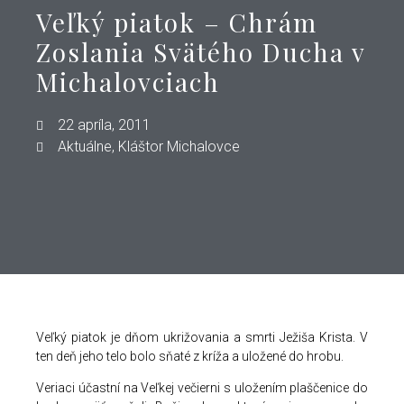
Veľký piatok – Chrám
Zoslania Svätého Ducha v
Michalovciach
22 apríla, 2011
Aktuálne
,
Kláštor Michalovce
Veľký piatok je dňom ukrižovania a smrti Ježiša Krista. V
ten deň jeho telo bolo sňaté z kríža a uložené do hrobu.
Veriaci účastní na Veľkej večierni s uložením plaščenice do