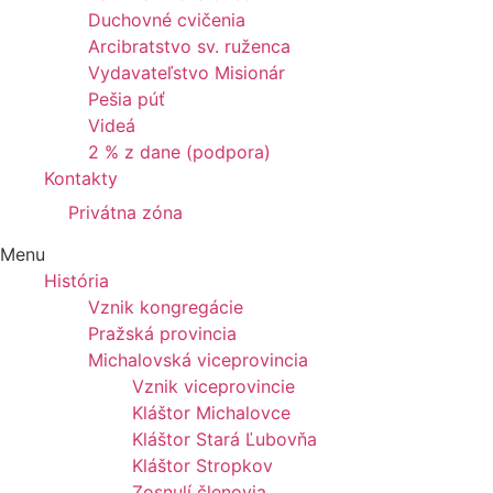
Duchovné cvičenia
Arcibratstvo sv. ruženca
Vydavateľstvo Misionár
Pešia púť
Videá
2 % z dane (podpora)
Kontakty
Privátna zóna
Menu
História
Vznik kongregácie
Pražská provincia
Michalovská viceprovincia
Vznik viceprovincie
Kláštor Michalovce
Kláštor Stará Ľubovňa
Kláštor Stropkov
Zosnulí členovia