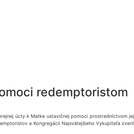
 pomoci redemptoristom
erejnej úcty k Matke ustavičnej pomoci prostredníctvom jej
mptoristov a Kongregácii Najsvätejšieho Vykupiteľa zveril