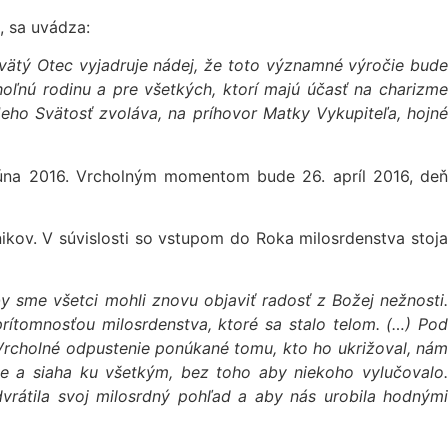
 sa uvádza:
Svätý Otec vyjadruje nádej, že toto významné výročie bude
hoľnú rodinu a pre všetkých, ktorí majú účasť na charizme
eho Svätosť zvoláva, na príhovor Matky Vykupiteľa, hojné
 júna 2016. Vrcholným momentom bude 26. apríl 2016, deň
nikov. V súvislosti so vstupom do Roka milosrdenstva stoja
y sme všetci mohli znovu objaviť radosť z Božej nežnosti.
rítomnosťou milosrdenstva, ktoré sa stalo telom. (…) Pod
Vrcholné odpustenie ponúkané tomu, kto ho ukrižoval, nám
e a siaha ku všetkým, bez toho aby niekoho vylučovalo.
vrátila svoj milosrdný pohľad a aby nás urobila hodnými