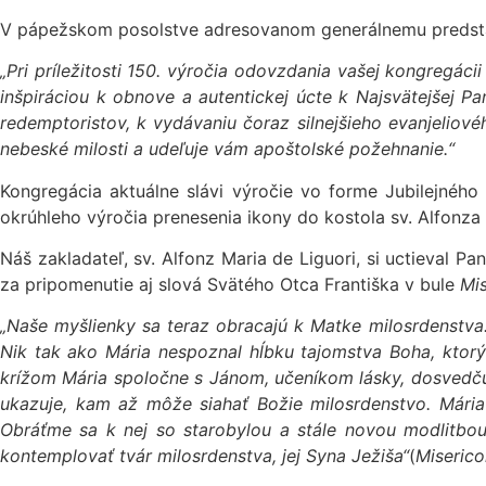
V pápežskom posolstve adresovanom generálnemu predstav
„Pri príležitosti 150. výročia odovzdania vašej kongregác
inšpiráciou k obnove a autentickej úcte k Najsvätejšej P
redemptoristov, k vydávaniu čoraz silnejšieho evanjeliov
nebeské milosti a udeľuje vám apoštolské požehnanie.“
Kongregácia aktuálne slávi výročie vo forme Jubilejnéh
okrúhleho výročia prenesenia ikony do kostola sv. Alfonza
Náš zakladateľ, sv. Alfonz Maria de Liguori, si uctieval 
za pripomenutie aj slová Svätého Otca Františka v bule
Mis
„Naše myšlienky sa teraz obracajú k Matke milosrdenstva.
Nik tak ako Mária nespoznal hĺbku tajomstva Boha, ktorý 
krížom Mária spoločne s Jánom, učeníkom lásky, dosvedčuj
ukazuje, kam až môže siahať Božie milosrdenstvo. Mária
Obráťme sa k nej so starobylou a stále novou modlitbou
kontemplovať tvár milosrdenstva, jej Syna Ježiša“
(
Miserico