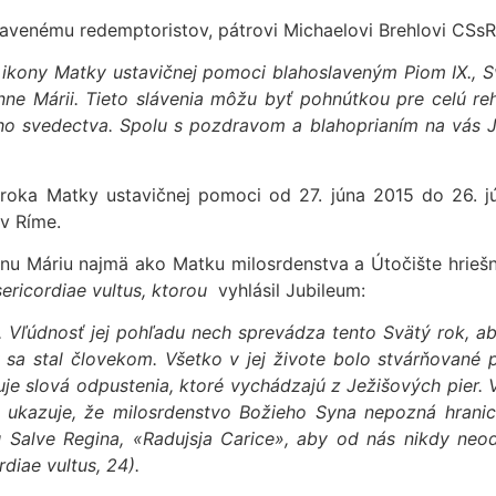
enému redemptoristov, pátrovi Michaelovi Brehlovi CSsR,
ii ikony Matky ustavičnej pomoci blahoslaveným Piom IX., 
anne Márii. Tieto slávenia môžu byť pohnútkou pre celú re
ého svedectva. Spolu s pozdravom a blahoprianím na vás J
o roka Matky ustavičnej pomoci od 27. júna 2015 do 26.
 v Ríme.
Pannu Máriu najmä ako Matku milosrdenstva a Útočište hrieš
ericordiae vultus,
ktorou
vyhlásil Jubileum:
 Vľúdnosť jej pohľadu nech sprevádza tento Svätý rok, ab
sa stal človekom. Všetko v jej živote bolo stvárňované p
e slová odpustenia, ktoré vychádzajú z Ježišových pier. 
 ukazuje, že milosrdenstvo Božieho Syna nepozná hranic
 Salve Regina, «Radujsja Carice», aby od nás nikdy neod
rdiae vultus, 24).