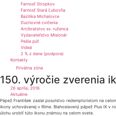
Farnosť Stropkov
Farnosť Stará Ľubovňa
Bazilika Michalovce
Duchovné cvičenia
Arcibratstvo sv. ruženca
Vydavateľstvo Misionár
Pešia púť
Videá
2 % z dane (podpora)
Kontakty
Privátna zóna
150. výročie zverenia 
26 apríla, 2016
Aktuálne
Pápež František zaslal posolstvo redemptoristom na celom s
ikony uchovávanej v Ríme. Blahoslavený pápež Pius IX v ro
úlohu urobiť túto ikonu známou na celom svete.