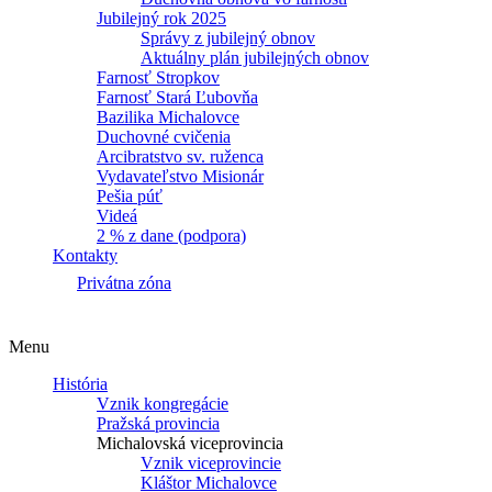
Jubilejný rok 2025
Správy z jubilejný obnov
Aktuálny plán jubilejných obnov
Farnosť Stropkov
Farnosť Stará Ľubovňa
Bazilika Michalovce
Duchovné cvičenia
Arcibratstvo sv. ruženca
Vydavateľstvo Misionár
Pešia púť
Videá
2 % z dane (podpora)
Kontakty
Privátna zóna
Menu
História
Vznik kongregácie
Pražská provincia
Michalovská viceprovincia
Vznik viceprovincie
Kláštor Michalovce