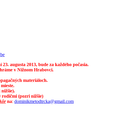
.be
í 23. augusta 2013, bude za každého počasia.
 chráme v Nižnom Hrabovci.
opagačných materiáloch.
mieste.
 nižšie
).
rodičmi (pozri nižšie
)
kôr
na
:
dominikmetodtrcka@gmail.com