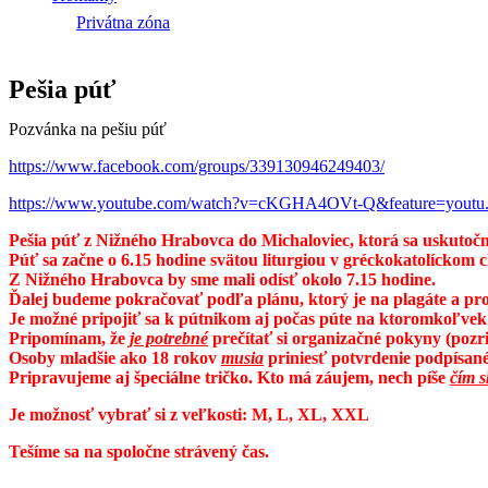
Privátna zóna
Pešia púť
Pozvánka na pešiu púť
https://www.facebook.com/groups/339130946249403/
https://www.youtube.com/watch?v=cKGHA4OVt-Q&feature=youtu
Pešia púť z Nižného Hrabovca do Michaloviec, ktorá sa uskutočn
Púť sa začne o 6.15 hodine svätou liturgiou v gréckokatolíckom
Z Nižného Hrabovca by sme mali odísť okolo 7.15 hodine.
Ďalej budeme pokračovať podľa plánu, ktorý je na plagáte a pr
Je možné pripojiť sa k pútnikom aj počas púte na ktoromkoľvek 
Pripomínam, že
je potrebné
prečítať si organizačné pokyny (pozri
Osoby mladšie ako 18 rokov
musia
priniesť potvrdenie podpísané 
Pripravujeme aj špeciálne tričko. Kto má záujem, nech píše
čím s
Je možnosť vybrať si z veľkosti: M, L, XL, XXL
Tešíme sa na spoločne strávený čas.