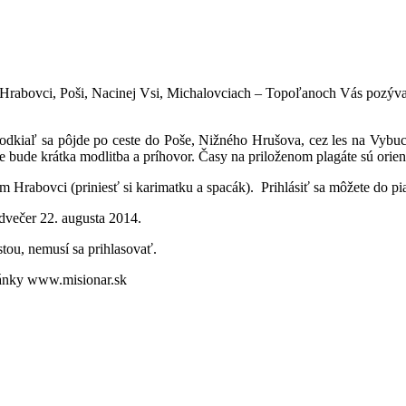
 Hrabovci, Poši, Nacinej Vsi, Michalovciach – Topoľanoch Vás pozývaj
odkiaľ sa pôjde po ceste do Poše, Nižného Hrušova, cez les na Vybu
bude krátka modlitba a príhovor. Časy na priloženom plagáte sú orien
 Hrabovci (priniesť si karimatku a spacák). Prihlásiť sa môžete do p
dvečer 22. augusta 2014.
stou, nemusí sa prihlasovať.
ránky www.misionar.sk