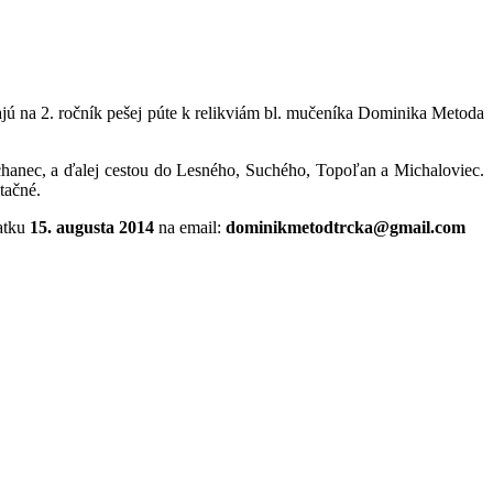
ú na 2. ročník pešej púte k relikviám bl. mučeníka Dominika Metoda
chanec, a ďalej cestou do Lesného, Suchého, Topoľan a Michaloviec.
tačné.
iatku
15. augusta 2014
na email:
dominikmetodtrcka@gmail.com