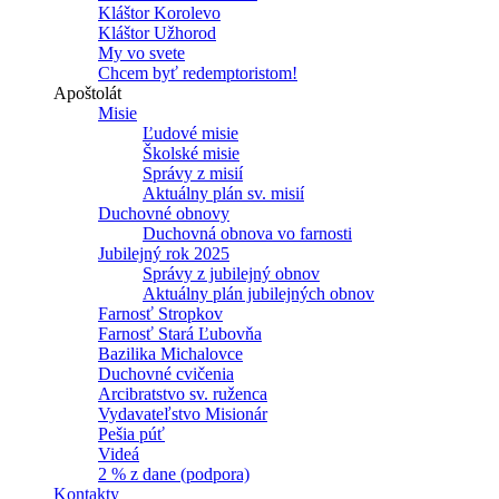
Kláštor Korolevo
Kláštor Užhorod
My vo svete
Chcem byť redemptoristom!
Apoštolát
Misie
Ľudové misie
Školské misie
Správy z misií
Aktuálny plán sv. misií
Duchovné obnovy
Duchovná obnova vo farnosti
Jubilejný rok 2025
Správy z jubilejný obnov
Aktuálny plán jubilejných obnov
Farnosť Stropkov
Farnosť Stará Ľubovňa
Bazilika Michalovce
Duchovné cvičenia
Arcibratstvo sv. ruženca
Vydavateľstvo Misionár
Pešia púť
Videá
2 % z dane (podpora)
Kontakty