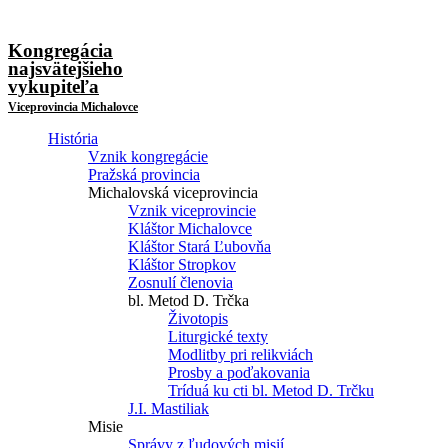
Kongregácia
najsvätejšieho
vykupiteľa
Viceprovincia Michalovce
História
Vznik kongregácie
Pražská provincia
Michalovská viceprovincia
Vznik viceprovincie
Kláštor Michalovce
Kláštor Stará Ľubovňa
Kláštor Stropkov
Zosnulí členovia
bl. Metod D. Trčka
Životopis
Liturgické texty
Modlitby pri relikviách
Prosby a poďakovania
Tríduá ku cti bl. Metod D. Trčku
J.I. Mastiliak
Misie
Správy z ľudových misií