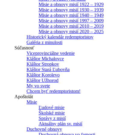
Misie a obnovy misií 1922 – 1929
Misie a obnovy misií 1930 – 1939
Misie a obnovy misií 1940 – 1949
Misie a obnovy misií 1997 – 2009
Misie a obnovy misií 2010 – 2019
Misie a obnovy misií 2020 – 2025
Historický kalendár redemptoristov
Galéria z minulosti
Súčasnosť
Viceprovinciálne vedenie
Kláštor Michalovce
Kláštor Stropkov
Kláštor Stará Ľubovňa
Kláštor Korolevo
Kláštor Užhorod
My vo svete
Chcem byť redemptoristom!
Apoštolát
Misie
Ľudové misie
Školské misie
Správy z misií
Aktuálny plán sv. misií
Duchovné obnovy
Duchovná obnova vo farnosti