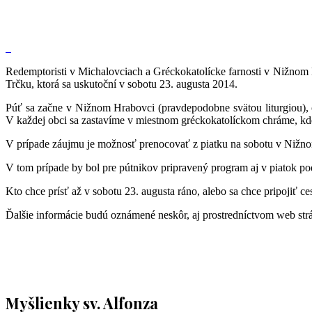
Redemptoristi v Michalovciach a Gréckokatolícke farnosti v Nižnom
Trčku, ktorá sa uskutoční v sobotu 23. augusta 2014.
Púť sa začne v Nižnom Hrabovci (pravdepodobne svätou liturgiou), 
V každej obci sa zastavíme v miestnom gréckokatolíckom chráme, kde 
V prípade záujmu je možnosť prenocovať z piatku na sobotu v Nižnom
V tom prípade by bol pre pútnikov pripravený program aj v piatok po
Kto chce prísť až v sobotu 23. augusta ráno, alebo sa chce pripojiť ce
Ďalšie informácie budú oznámené neskôr, aj prostredníctvom web st
Myšlienky sv. Alfonza