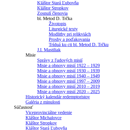
Kláštor Stará Ľubovňa
Kláštor Stropkov
Zosnulí členovia
bl. Metod D. Trčka
Životopis
Liturgické texty
Modlitby pri relikviách
Prosby a poďakovania
Tríduá ku cti bl. Metod D. Trčku
J.I. Mastiliak
Misie
Správy z ľudových misií
Misie a obnovy misií 1922 – 1929
Misie a obnovy misií 1930 – 1939
Misie a obnovy misií 1940 – 1949
Misie a obnovy misií 1997 – 2009
Misie a obnovy misií 2010 – 2019
Misie a obnovy misií 2020 – 2025
Historický kalendár redemptoristov
Galéria z minulosti
Súčasnosť
Viceprovinciálne vedenie
Kláštor Michalovce
Kláštor Stropkov
Kláštor Stará Ľubovňa