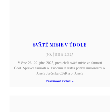
SVÄTÉ MISIE V ÚDOLE
30. júna 2025
V čase 26.-29. júna 2025, prebiehali sväté misie vo farnosti
Údol. Správca farnosti o. Ľubomír Karaffa pozval misionárov o.
Jozefa Jurčenka CSsR a o. Jozefa
Pokračovať v čítaní »