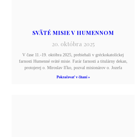
SVÄTÉ MISIE V HUMENNOM
20. októbra 2025
V čase 11.-19. októbra 2025, prebiehali v gréckokatolíckej
farnosti Humenné sväté misie. Farár farnosti a titulárny dekan,
protojerej o. Miroslav Iľko, pozval misionárov o. Jozefa
Pokračovať v čítaní »