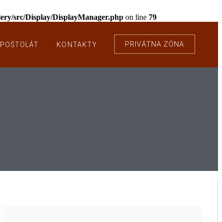
llery/src/Display/DisplayManager.php
on line
79
PRIVÁTNA ZÓNA
POŠTOLÁT
KONTAKTY