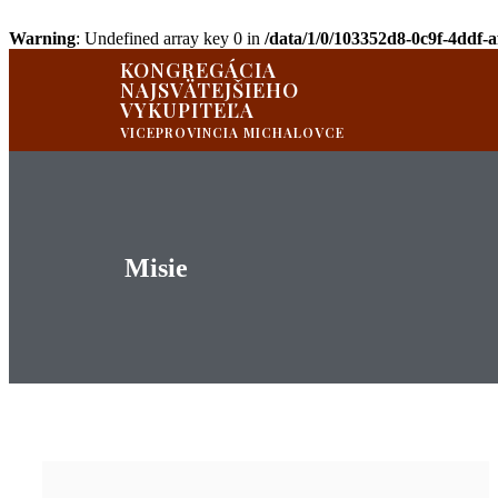
Warning
: Undefined array key 0 in
/data/1/0/103352d8-0c9f-4ddf-
KONGREGÁCIA
NAJSVÄTEJŠIEHO
VYKUPITEĽA
VICEPROVINCIA MICHALOVCE
Misie