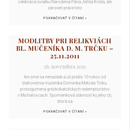
celebrácie sviatku Narodenia Pána Ježiša Krista, ale
zároveň práve toto
POKRAČOVAŤ V ČÍTANÍ »
MODLITBY PRI RELIKVIÁCH
BL. MUČENÍKA D. M. TRČKU –
25.11.2011
26. novembra 2011
Ani sme sa nenazdali a už prešlo 10 rokov od
blahorečnia mučeníka Dominika Metoda Trčku,
protoigumena gréckokatolíckych redemptoristov
v Michalovciach. Spomienková slávnosť ku jeho cti,
ktorá sa
POKRAČOVAŤ V ČÍTANÍ »