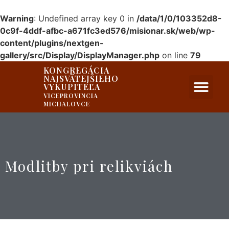
Warning
: Undefined array key 0 in
/data/1/0/103352d8-
0c9f-4ddf-afbc-a671fc3ed576/misionar.sk/web/wp-
content/plugins/nextgen-
gallery/src/Display/DisplayManager.php
on line
79
KONGREGÁCIA
NAJSVÄTEJŠIEHO
PRIVÁTNA ZÓNA
VYKUPITEĽA
VICEPROVINCIA
MICHALOVCE
Modlitby pri relikviách