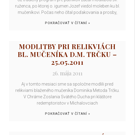
ruženca, po ktorej o. igumen Jozef viedol moleben ku bl.
mučeníkovi. Počas neho čítal poďakovania a prosby,
POKRAČOVAŤ V ČÍTANÍ »
MODLITBY PRI RELIKVIÁCH
BL. MUČENÍKA D.M. TRČKU –
25.05.2011
26. mája 2011
Aj v tomto mesiaci sme sa spoločne modlili pred
relikviami blaženého mučeníka Dominika Metoda Trčku.
V Chráme Zoslania Svätého Ducha pri kláštore
redemptoristov v Michalovciach
POKRAČOVAŤ V ČÍTANÍ »