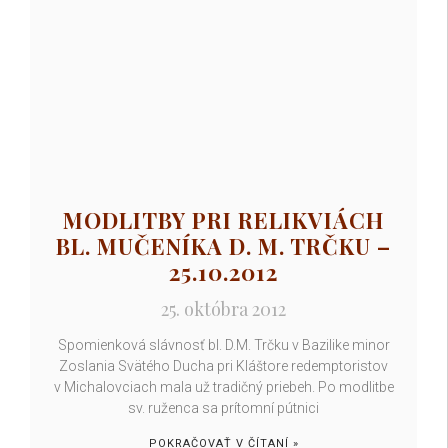
MODLITBY PRI RELIKVIÁCH
BL. MUČENÍKA D. M. TRČKU –
25.10.2012
25. októbra 2012
Spomienková slávnosť bl. D.M. Trčku v Bazilike minor
Zoslania Svätého Ducha pri Kláštore redemptoristov
v Michalovciach mala už tradičný priebeh. Po modlitbe
sv. ruženca sa prítomní pútnici
POKRAČOVAŤ V ČÍTANÍ »