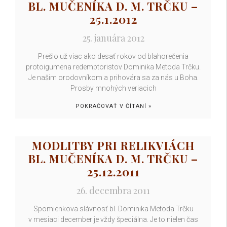
BL. MUČENÍKA D. M. TRČKU –
25.1.2012
25. januára 2012
Prešlo už viac ako desať rokov od blahorečenia
protoigumena redemptoristov Dominika Metoda Trčku.
Je našim orodovníkom a prihovára sa za nás u Boha.
Prosby mnohých veriacich
POKRAČOVAŤ V ČÍTANÍ »
MODLITBY PRI RELIKVIÁCH
BL. MUČENÍKA D. M. TRČKU –
25.12.2011
26. decembra 2011
Spomienkova slávnosť bl. Dominika Metoda Trčku
v mesiaci december je vždy špeciálna. Je to nielen čas