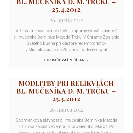
BL. MUČENÍKA D. M. TRČKU –
25.4.2012
26. apríla 2012
Aj tento mesiac sa uskutočnila spomienková slávnosť
bl. mučeníka Dominika Metoda Trčku. V Chráme Zoslania
Svätého Ducha pri kláštore redemptoristov
v Michalovciach sa 25. apríla podvečer opäť
POKRAČOVAŤ V ČÍTANÍ »
MODLITBY PRI RELIKVIÁCH
BL. MUČENÍKA D. M. TRČKU –
25.3.2012
26. marca 2012
Spomienková slávnosť bl. mučeníka Dominika Metoda
Trčku sa začala večierňou, ktorú viedol o. Maroš. Po
večierni o. igumen Jozef viedol moleben k mučeníkovi,