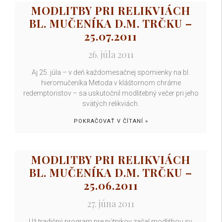
MODLITBY PRI RELIKVIÁCH
BL. MUČENÍKA D.M. TRČKU –
25.07.2011
26. júla 2011
Aj 25. júla – v deň každomesačnej spomienky na bl.
hieromučeníka Metoda v kláštornom chráme
redemptoristov – sa uskutočnil modlitebný večer pri jeho
svätých relikviách.
POKRAČOVAŤ V ČÍTANÍ »
MODLITBY PRI RELIKVIÁCH
BL. MUČENÍKA D.M. TRČKU –
25.06.2011
27. júna 2011
Už tradičný program pre pútnikov začal modlitbou sv.