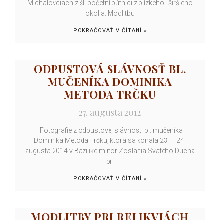
Michalovciach zišli početní pútnici z blízkeho i širšieho
okolia. Modlitbu
POKRAČOVAŤ V ČÍTANÍ »
ODPUSTOVÁ SLÁVNOSŤ BL.
MUČENÍKA DOMINIKA
METODA TRČKU
27. augusta 2012
Fotografie z odpustovej slávnosti bl. mučeníka
Dominika Metoda Trčku, ktorá sa konala 23. – 24.
augusta 2014 v Bazilike minor Zoslania Svätého Ducha
pri
POKRAČOVAŤ V ČÍTANÍ »
MODLITBY PRI RELIKVIÁCH