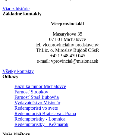
Viac z histórie
Základné kontakty
Viceprovincialát
Masarykova 35
071 01 Michalovce
tel. viceprovinciálny predstavený:
ThLic. o. Miroslav Bujdoš CSsR
+421 948 439 045
e-mail: vprovincial@misionar.sk
Všetky kontakty
Odkazy
Bazilika minor Michalovce
Farnosť Stropkov
Farnosť Stará Ľubovňa
Vydavateľstvo Misionár
Redemptoristi vo svete
Redemptoristi Bratislava - Praha
Redemptoristky - Lomnica
Redemptoristky - Kežmarok
Naše kláštory