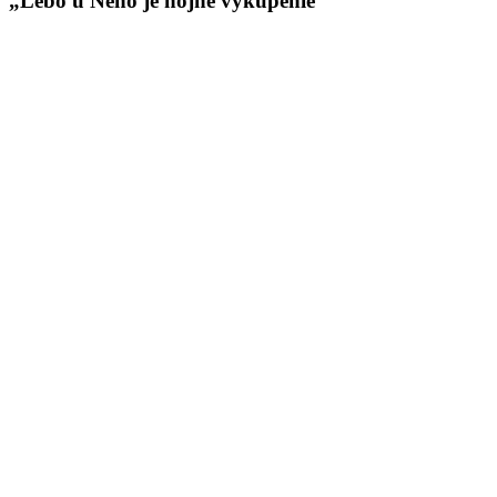
„Lebo u Neho je hojné vykúpenie“