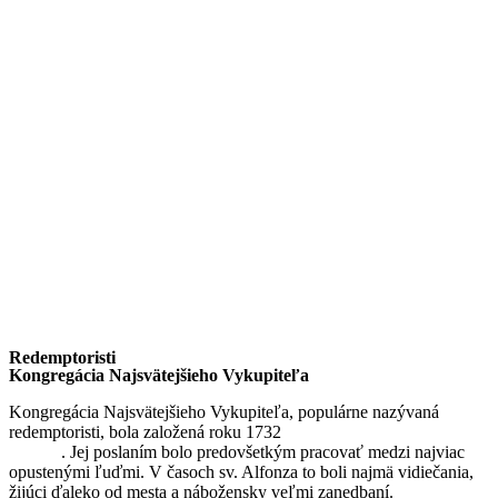
Redemptoristi
Kongregácia Najsvätejšieho Vykupiteľa
Kongregácia Najsvätejšieho Vykupiteľa, populárne nazývaná
redemptoristi, bola založená roku 1732
sv. Alfonzom Maria de
Liguori
. Jej poslaním bolo predovšetkým pracovať medzi najviac
opustenými ľuďmi. V časoch sv. Alfonza to boli najmä vidiečania,
žijúci ďaleko od mesta a nábožensky veľmi zanedbaní.