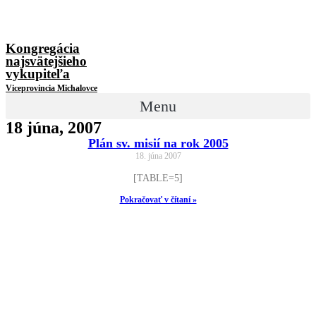
Kongregácia
najsvätejšieho
vykupiteľa
Viceprovincia Michalovce
Menu
18 júna, 2007
Plán sv. misií na rok 2005
18. júna 2007
[TABLE=5]
Pokračovať v čítaní »