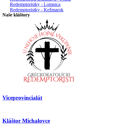
Redemptoristky - Lomnica
Redemptoristky - Kežmarok
Naše kláštory
Viceprovincialát
Kláštor Michalovce