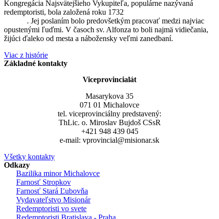
Kongregácia Najsvätejšieho Vykupiteľa, populárne nazývaná
redemptoristi, bola založená roku 1732
sv. Alfonzom Maria de
Liguori
. Jej poslaním bolo predovšetkým pracovať medzi najviac
opustenými ľuďmi. V časoch sv. Alfonza to boli najmä vidiečania,
žijúci ďaleko od mesta a nábožensky veľmi zanedbaní.
Viac z histórie
Základné kontakty
Viceprovincialát
Masarykova 35
071 01 Michalovce
tel. viceprovinciálny predstavený:
ThLic. o. Miroslav Bujdoš CSsR
+421 948 439 045
e-mail: vprovincial@misionar.sk
Všetky kontakty
Odkazy
Bazilika minor Michalovce
Farnosť Stropkov
Farnosť Stará Ľubovňa
Vydavateľstvo Misionár
Redemptoristi vo svete
Redemptoristi Bratislava - Praha