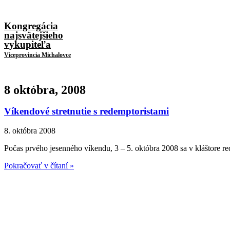
Kongregácia
najsvätejšieho
vykupiteľa
Viceprovincia Michalovce
8 októbra, 2008
Víkendové stretnutie s redemptoristami
8. októbra 2008
Počas prvého jesenného víkendu, 3 – 5. októbra 2008 sa v kláštore re
Pokračovať v čítaní »