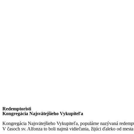
Redemptoristi
Kongregácia Najsvätejšieho Vykupiteľa
Kongregácia Najsvätejšieho Vykupiteľa, populárne nazývaná redempto
V časoch sv. Alfonza to boli najmä vidiečania, žijúci ďaleko od mes