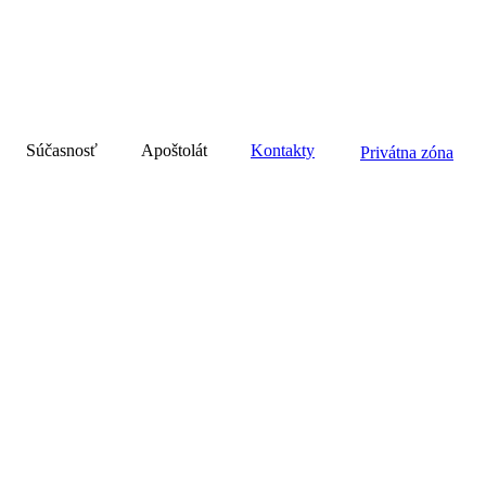
Súčasnosť
Apoštolát
Kontakty
Privátna zóna