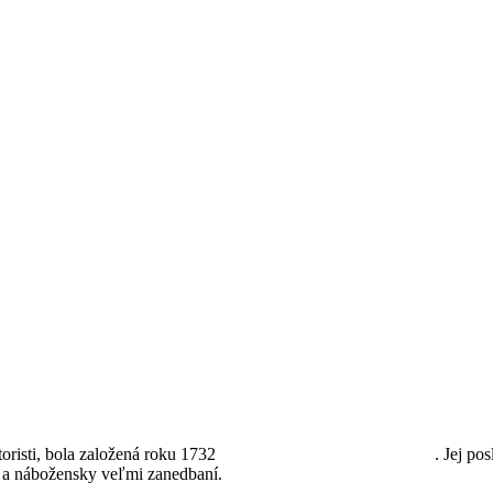
risti, bola založená roku 1732
sv. Alfonzom Maria de Liguori
. Jej p
ta a nábožensky veľmi zanedbaní.