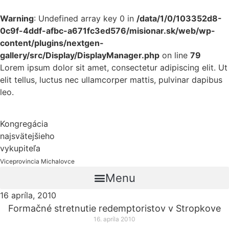
Warning
: Undefined array key 0 in
/data/1/0/103352d8-
0c9f-4ddf-afbc-a671fc3ed576/misionar.sk/web/wp-
content/plugins/nextgen-
gallery/src/Display/DisplayManager.php
on line
79
Lorem ipsum dolor sit amet, consectetur adipiscing elit. Ut
elit tellus, luctus nec ullamcorper mattis, pulvinar dapibus
leo.
Kongregácia
najsvätejšieho
vykupiteľa
Viceprovincia Michalovce
Menu
16 apríla, 2010
Formačné stretnutie redemptoristov v Stropkove
16. apríla 2010