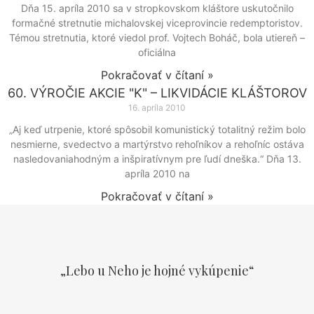
Dňa 15. apríla 2010 sa v stropkovskom kláštore uskutočnilo
formačné stretnutie michalovskej viceprovincie redemptoristov.
Témou stretnutia, ktoré viedol prof. Vojtech Boháč, bola utiereň –
oficiálna
Pokračovať v čítaní »
60. VÝROČIE AKCIE "K" – LIKVIDÁCIE KLÁŠTOROV
16. apríla 2010
„Aj keď utrpenie, ktoré spôsobil komunistický totalitný režim bolo
nesmierne, svedectvo a martýrstvo rehoľníkov a rehoľníc ostáva
nasledovaniahodným a inšpiratívnym pre ľudí dneška.“ Dňa 13.
apríla 2010 na
Pokračovať v čítaní »
„Lebo u Neho je hojné vykúpenie“