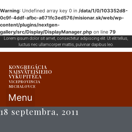
Warning
: Undefined array key 0 in
/data/1/0/103352d8-
0c9f-4ddf-afbc-a671fc3ed576/misionar.sk/web/wp-
content/plugins/nextgen-
gallery/src/Display/DisplayManager.php
on line
79
Lorem ipsum dolor sit amet, consectetur adipiscing elit. Ut elit tellus,
luctus nec ullamcorper mattis, pulvinar dapibus leo.
KONGREGÁCIA
NAJSVÄTEJŠIEHO
VYKUPITEĽA
VICEPROVINCIA
MICHALOVCE
Menu
18 septembra, 2011