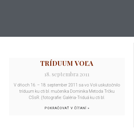
TRÍDUUM VOĽA
18. septembra 2011
V dňoch 16. – 18. september 2011 sa vo Voli uskutočnilo
tríduum ku cti bl. mučeníka Dominika Metoda Trčku
CSsR. (fotografie: Galéria-Triduá ku cti bl.
POKRAČOVAŤ V ČÍTANÍ »