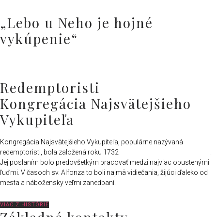
„Lebo u Neho je hojné
vykúpenie“
Redemptoristi
Kongregácia Najsvätejšieho
Vykupiteľa
Kongregácia Najsvätejšieho Vykupiteľa, populárne nazývaná
redemptoristi, bola založená roku 1732
sv. Alfonzom Maria de Liguori
.
Jej poslaním bolo predovšetkým pracovať medzi najviac opustenými
ľuďmi. V časoch sv. Alfonza to boli najmä vidiečania, žijúci ďaleko od
mesta a nábožensky veľmi zanedbaní.
VIAC Z HISTÓRIE