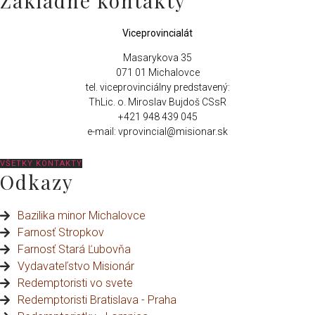
Základné kontakty
Viceprovincialát
Masarykova 35
071 01 Michalovce
tel. viceprovinciálny predstavený:
ThLic. o. Miroslav Bujdoš CSsR
+421 948 439 045
e-mail: vprovincial@misionar.sk
VŠETKY KONTAKTY
Odkazy
Bazilika minor Michalovce
Farnosť Stropkov
Farnosť Stará Ľubovňa
Vydavateľstvo Misionár
Redemptoristi vo svete
Redemptoristi Bratislava - Praha