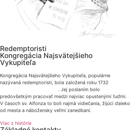
Redemptoristi
Kongregácia Najsvätejšieho
Vykupiteľa
Kongregácia Najsvätejšieho Vykupiteľa, populárne
nazývaná redemptoristi, bola založená roku 1732
sv.
Alfonzom Maria de Liguori
. Jej poslaním bolo
predovšetkým pracovať medzi najviac opustenými ľuďmi.
V časoch sv. Alfonza to boli najmä vidiečania, žijúci ďaleko
od mesta a nábožensky veľmi zanedbaní.
Viac z histórie
Základné kontakty