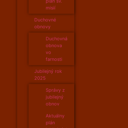
plán sv.
misií
Duchovné
obnovy
Duchovná
obnova
vo
farnosti
Jubilejný rok
2025
Správy z
jubilejný
obnov
Aktuálny
plán