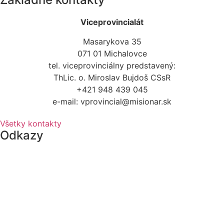
Viceprovincialát
Masarykova 35
071 01 Michalovce
tel. viceprovinciálny predstavený:
ThLic. o. Miroslav Bujdoš CSsR
+421 948 439 045
e-mail: vprovincial@misionar.sk
Všetky kontakty
Odkazy
Bazilika minor Michalovce
Farnosť Stropkov
Farnosť Stará Ľubovňa
Vydavateľstvo Misionár
Redemptoristi vo svete
Redemptoristi Bratislava - Praha