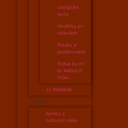
Liturgické
texty
Modlitby pri
relikviách
Prosby a
poďakovania
Tríduá ku cti
bl. Metod D.
Trčku
J.I. Mastiliak
Misie
Správy z
ľudových misií