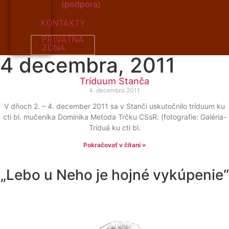
(podpora)
KONTAKTY
PRIVÁTNA
ZÓNA
4 decembra, 2011
Tríduum Stanča
4. decembra 2011
V dňoch 2. – 4. december 2011 sa v Stanči uskutočnilo tríduum ku
cti bl. mučeníka Dominika Metoda Trčku CSsR. (fotografie: Galéria-
Tríduá ku cti bl.
Pokračovať v čítaní »
„Lebo u Neho je hojné vykúpenie“