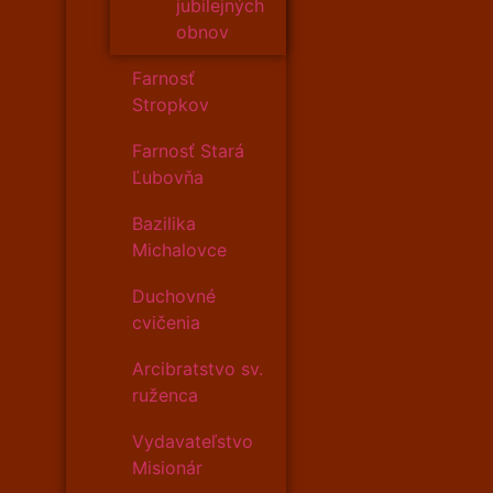
jubilejných
obnov
Farnosť
Stropkov
Farnosť Stará
Ľubovňa
Bazilika
Michalovce
Duchovné
cvičenia
Arcibratstvo sv.
ruženca
Vydavateľstvo
Misionár