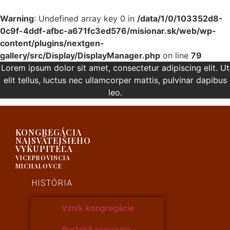
Warning
: Undefined array key 0 in
/data/1/0/103352d8-
0c9f-4ddf-afbc-a671fc3ed576/misionar.sk/web/wp-
content/plugins/nextgen-
gallery/src/Display/DisplayManager.php
on line
79
Lorem ipsum dolor sit amet, consectetur adipiscing elit. Ut
elit tellus, luctus nec ullamcorper mattis, pulvinar dapibus
leo.
KONGREGÁCIA
NAJSVÄTEJŠIEHO
VYKUPITEĽA
VICEPROVINCIA
MICHALOVCE
HISTÓRIA
Vznik kongregácie
Pražská provincia