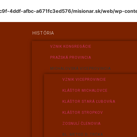
c9f-4ddf-afbc-a671fc3ed576/misionar.sk/web/wp-conte
HISTÓRIA
VZNIK KONGREGÁCIE
PRAŽSKÁ PROVINCIA
MICHALOVSKÁ VICEPROVINCIA
VZNIK VICEPROVINCIE
KLÁŠTOR MICHALOVCE
KLÁŠTOR STARÁ ĽUBOVŇA
KLÁŠTOR STROPKOV
ZOSNULÍ ČLENOVIA
BL. METOD D. TRČKA