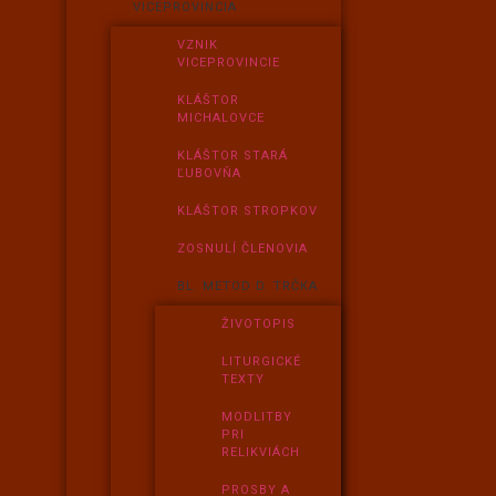
VICEPROVINCIA
VZNIK
VICEPROVINCIE
KLÁŠTOR
MICHALOVCE
KLÁŠTOR STARÁ
ĽUBOVŇA
KLÁŠTOR STROPKOV
ZOSNULÍ ČLENOVIA
BL. METOD D. TRČKA
ŽIVOTOPIS
LITURGICKÉ
TEXTY
MODLITBY
PRI
RELIKVIÁCH
PROSBY A