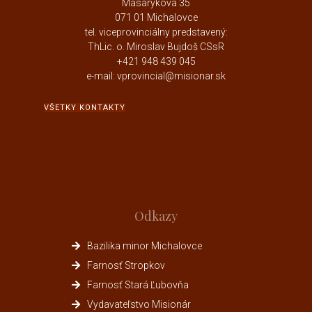
Masarykova 35
071 01 Michalovce
tel. viceprovinciálny predstavený:
ThLic. o. Miroslav Bujdoš CSsR
+421 948 439 045
e-mail: vprovincial@misionar.sk
VŠETKY KONTAKTY
Odkazy
Bazilika minor Michalovce
Farnosť Stropkov
Farnosť Stará Ľubovňa
Vydavateľstvo Misionár