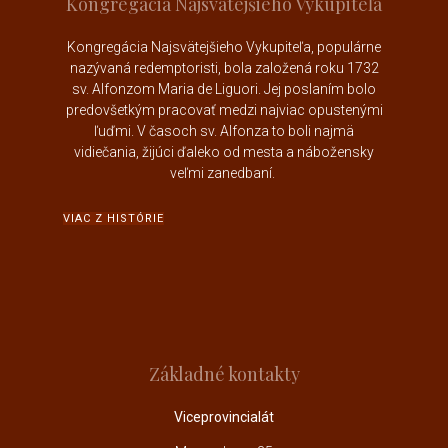
Kongregácia Najsvätejšieho Vykupiteľa
Kongregácia Najsvätejšieho Vykupiteľa, populárne
nazývaná redemptoristi, bola založená roku 1732
sv. Alfonzom Maria de Liguori
. Jej poslaním bolo
predovšetkým pracovať medzi najviac opustenými
ľuďmi. V časoch sv. Alfonza to boli najmä
vidiečania, žijúci ďaleko od mesta a nábožensky
veľmi zanedbaní.
VIAC Z HISTÓRIE
Základné kontakty
Viceprovincialát