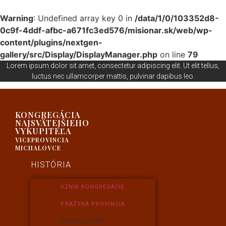
Warning
: Undefined array key 0 in
/data/1/0/103352d8-
0c9f-4ddf-afbc-a671fc3ed576/misionar.sk/web/wp-
content/plugins/nextgen-
gallery/src/Display/DisplayManager.php
on line
79
Lorem ipsum dolor sit amet, consectetur adipiscing elit. Ut elit tellus,
luctus nec ullamcorper mattis, pulvinar dapibus leo.
KONGREGÁCIA
NAJSVÄTEJŠIEHO
VYKUPITEĽA
VICEPROVINCIA
MICHALOVCE
HISTÓRIA
VZNIK KONGREGÁCIE
PRAŽSKÁ PROVINCIA
MICHALOVSKÁ