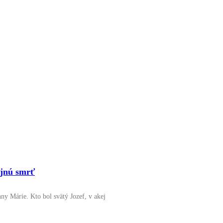
ojnú smrť
ny Márie. Kto bol svätý Jozef, v akej