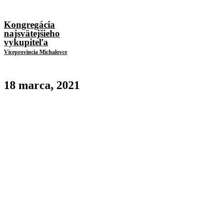
Kongregácia
najsvätejšieho
vykupiteľa
Viceprovincia Michalovce
18 marca, 2021