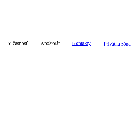
Súčasnosť
Apoštolát
Kontakty
Privátna zóna