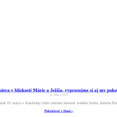
miera v blízkosti Márie a Ježiša, vyprosujme si aj my pok
18. marca 2021
ok 19. marca v Katolíckej cirkvi slávime slávnosť svätého Jozefa, ženícha Pan
Pokračovať v čítaní »