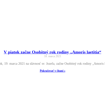
V piatok začne Osobitný rok rodiny „Amoris laetitia“
18. marca 2021
, 19. marca 2021 na slávnosť sv. Jozefa, začne Osobitný rok rodiny „Amoris la
Pokračovať v čítaní »