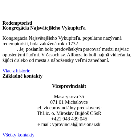
Redemptoristi
Kongregácia Najsvätejšieho Vykupiteľa
Kongregácia Najsvätejšieho Vykupiteľa, populárne nazývaná
redemptoristi, bola založená roku 1732
sv. Alfonzom Maria de
Liguori
. Jej poslaním bolo predovšetkým pracovať medzi najviac
opustenými ľuďmi. V časoch sv. Alfonza to boli najmä vidiečania,
žijúci ďaleko od mesta a nábožensky veľmi zanedbaní.
Viac z histórie
Základné kontakty
Viceprovincialát
Masarykova 35
071 01 Michalovce
tel. viceprovinciálny predstavený:
ThLic. o. Miroslav Bujdoš CSsR
+421 948 439 045
e-mail: vprovincial@misionar.sk
Všetky kontakty