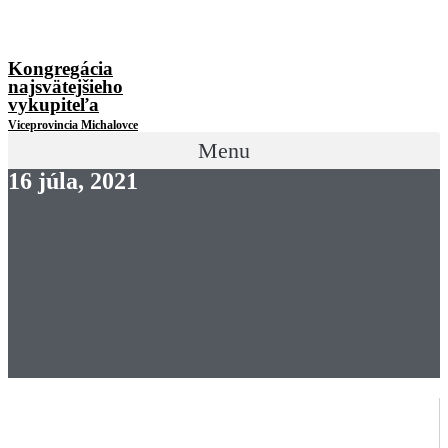
Kongregácia
najsvätejšieho
vykupiteľa
Viceprovincia Michalovce
Menu
16 júla, 2021