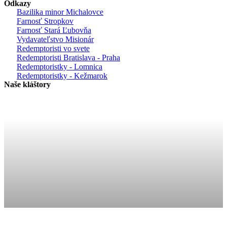
Odkazy
Bazilika minor Michalovce
Farnosť Stropkov
Farnosť Stará Ľubovňa
Vydavateľstvo Misionár
Redemptoristi vo svete
Redemptoristi Bratislava - Praha
Redemptoristky - Lomnica
Redemptoristky - Kežmarok
Naše kláštory