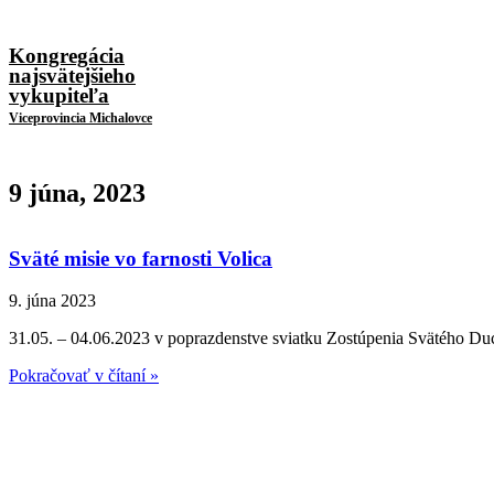
Kongregácia
najsvätejšieho
vykupiteľa
Viceprovincia Michalovce
9 júna, 2023
Sväté misie vo farnosti Volica
9. júna 2023
31.05. – 04.06.2023 v poprazdenstve sviatku Zostúpenia Svätého Duch
Pokračovať v čítaní »