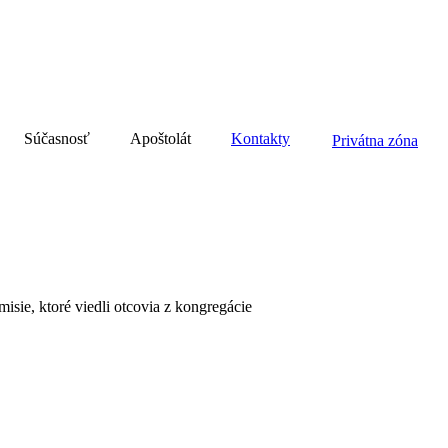
Súčasnosť
Apoštolát
Kontakty
Privátna zóna
sie, ktoré viedli otcovia z kongregácie