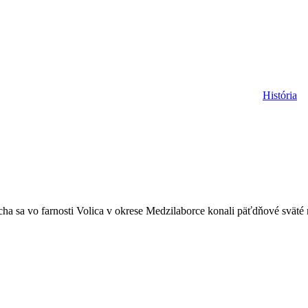
História
a sa vo farnosti Volica v okrese Medzilaborce konali päťdňové sväté mi