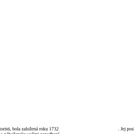
risti, bola založená roku 1732
sv. Alfonzom Maria de Liguori
. Jej p