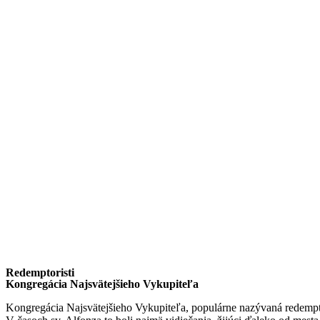
Redemptoristi
Kongregácia Najsvätejšieho Vykupiteľa
Kongregácia Najsvätejšieho Vykupiteľa, populárne nazývaná redempto