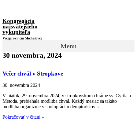
Kongregácia
najsvätejšieho
vykupiteľa
Viceprovincia Michalovce
Menu
30 novembra, 2024
Večer chvál v Stropkove
30. novembra 2024
V piatok, 29. novembra 2024, v stropkovskom chráme sv. Cyrila a
Metoda, prebiehala modlitba chvál. Každý mesiac sa takáto
modlitba organizuje v spolupráci redemptoristov s
Pokračovať v čítaní »