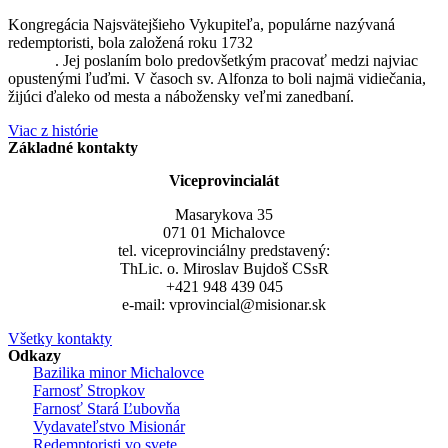
Kongregácia Najsvätejšieho Vykupiteľa, populárne nazývaná
redemptoristi, bola založená roku 1732
sv. Alfonzom Maria de
Liguori
. Jej poslaním bolo predovšetkým pracovať medzi najviac
opustenými ľuďmi. V časoch sv. Alfonza to boli najmä vidiečania,
žijúci ďaleko od mesta a nábožensky veľmi zanedbaní.
Viac z histórie
Základné kontakty
Viceprovincialát
Masarykova 35
071 01 Michalovce
tel. viceprovinciálny predstavený:
ThLic. o. Miroslav Bujdoš CSsR
+421 948 439 045
e-mail: vprovincial@misionar.sk
Všetky kontakty
Odkazy
Bazilika minor Michalovce
Farnosť Stropkov
Farnosť Stará Ľubovňa
Vydavateľstvo Misionár
Redemptoristi vo svete