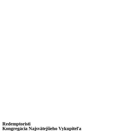
Redemptoristi
Kongregácia Najsvätejšieho Vykupiteľa