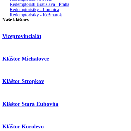
Redemptoristi Bratislava - Praha
Redemptoristky - Lomnica
Redemptoristky - Kežmarok
Naše kláštory
Viceprovincialát
Kláštor Michalovce
Kláštor Stropkov
Kláštor Stará Ľubovňa
Kláštor Korolevo