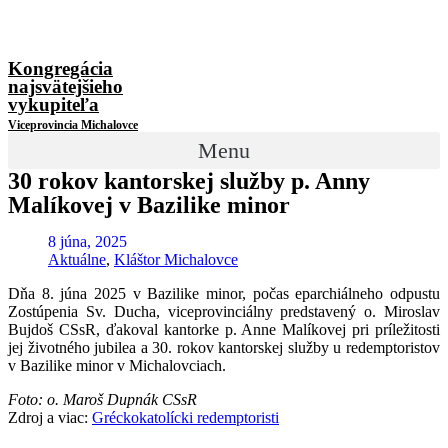
Kongregácia
najsvätejšieho
vykupiteľa
Viceprovincia Michalovce
Menu
30 rokov kantorskej služby p. Anny
Malíkovej v Bazilike minor
8 júna, 2025
Aktuálne
,
Kláštor Michalovce
Dňa 8. júna 2025 v Bazilike minor, počas eparchiálneho odpustu
Zostúpenia Sv. Ducha, viceprovinciálny predstavený o. Miroslav
Bujdoš CSsR, ďakoval kantorke p. Anne Malíkovej pri príležitosti
jej životného jubilea a 30. rokov kantorskej služby u redemptoristov
v Bazilike minor v Michalovciach.
Foto: o. Maroš Dupnák CSsR
Zdroj a viac:
Gréckokatolícki redemptoristi