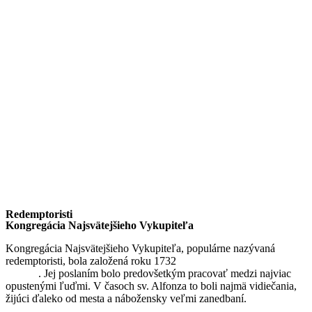
Redemptoristi
Kongregácia Najsvätejšieho Vykupiteľa
Kongregácia Najsvätejšieho Vykupiteľa, populárne nazývaná
redemptoristi, bola založená roku 1732
sv. Alfonzom Maria de
Liguori
. Jej poslaním bolo predovšetkým pracovať medzi najviac
opustenými ľuďmi. V časoch sv. Alfonza to boli najmä vidiečania,
žijúci ďaleko od mesta a nábožensky veľmi zanedbaní.