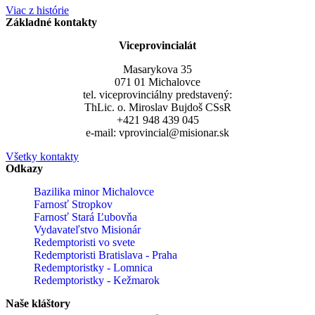
Viac z histórie
Základné kontakty
Viceprovincialát
Masarykova 35
071 01 Michalovce
tel. viceprovinciálny predstavený:
ThLic. o. Miroslav Bujdoš CSsR
+421 948 439 045
e-mail: vprovincial@misionar.sk
Všetky kontakty
Odkazy
Bazilika minor Michalovce
Farnosť Stropkov
Farnosť Stará Ľubovňa
Vydavateľstvo Misionár
Redemptoristi vo svete
Redemptoristi Bratislava - Praha
Redemptoristky - Lomnica
Redemptoristky - Kežmarok
Naše kláštory