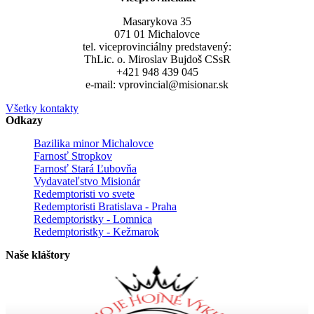
Masarykova 35
071 01 Michalovce
tel. viceprovinciálny predstavený:
ThLic. o. Miroslav Bujdoš CSsR
+421 948 439 045
e-mail: vprovincial@misionar.sk
Všetky kontakty
Odkazy
Bazilika minor Michalovce
Farnosť Stropkov
Farnosť Stará Ľubovňa
Vydavateľstvo Misionár
Redemptoristi vo svete
Redemptoristi Bratislava - Praha
Redemptoristky - Lomnica
Redemptoristky - Kežmarok
Naše kláštory