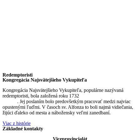
Redemptoristi
Kongregácia Najsvätejšieho Vykupiteľa
Kongregácia Najsvätejšieho Vykupiteľa, populárne nazývaná
redemptoristi, bola založená roku 1732
sv. Alfonzom Maria de
Liguori
. Jej poslaním bolo predovšetkým pracovať medzi najviac
opustenými ľuďmi. V časoch sv. Alfonza to boli najmä vidiečania,
žijúci ďaleko od mesta a nábožensky veľmi zanedbaní.
Viac z histórie
Základné kontakty
Viceprovincialát