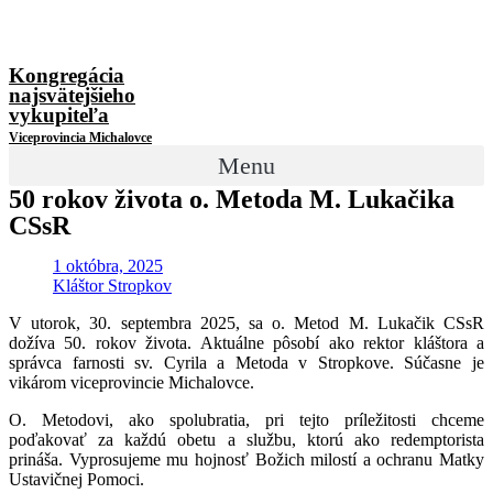
Kongregácia
najsvätejšieho
vykupiteľa
Viceprovincia Michalovce
Menu
50 rokov života o. Metoda M. Lukačika
CSsR
1 októbra, 2025
Kláštor Stropkov
V
utorok, 30. septembra 2025, sa o. Metod M. Lukačik CSsR
dožíva 50. rokov života. Aktuálne pôsobí ako rektor kláštora a
správca farnosti sv. Cyrila a Metoda v Stropkove. Súčasne je
vikárom viceprovincie Michalovce.
O. Metodovi, ako spolubratia, pri tejto príležitosti chceme
poďakovať za každú obetu a službu, ktorú ako redemptorista
prináša. Vyprosujeme mu hojnosť Božich milostí a ochranu Matky
Ustavičnej Pomoci.