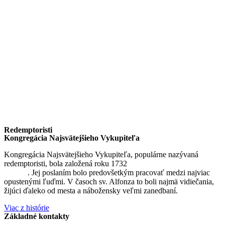
Redemptoristi
Kongregácia Najsvätejšieho Vykupiteľa
Kongregácia Najsvätejšieho Vykupiteľa, populárne nazývaná
redemptoristi, bola založená roku 1732
sv. Alfonzom Maria de
Liguori
. Jej poslaním bolo predovšetkým pracovať medzi najviac
opustenými ľuďmi. V časoch sv. Alfonza to boli najmä vidiečania,
žijúci ďaleko od mesta a nábožensky veľmi zanedbaní.
Viac z histórie
Základné kontakty