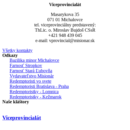
Viceprovincialát
Masarykova 35
071 01 Michalovce
tel. viceprovinciálny predstavený:
ThLic. o. Miroslav Bujdoš CSsR
+421 948 439 045
e-mail: vprovincial@misionar.sk
Všetky kontakty
Odkazy
Bazilika minor Michalovce
Farnosť Stropkov
Farnosť Stará Ľubovňa
Vydavateľstvo Misionár
Redemptoristi vo svete
Redemptoristi Bratislava - Praha
Redemptoristky - Lomnica
Redemptoristky - Kežmarok
Naše kláštory
Viceprovincialát