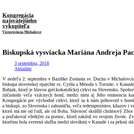
Kongregácia
najsvätejšieho
vykupiteľa
Viceprovincia Michalovce
Biskupská vysviacka Mariána Andreja Pac
3 septembra, 2018
Aktuálne
V nedeľu 2. septembra v Bazilike Zoslania sv. Ducha v Michalovcia
biskupa slovenskej eparchie sv. Cyrila a Metoda v Toronte, v Kanade
Babjak, ktorý je hlavou gréckokatolíckej cirkvi na Slovensku. Spolus
zúčastnilo veľa vzácnych hostí, medzi ni
mi aj Jeho eminencia ka
Kongregácie pre východné cirkvi, ktorý sa k nám prihovoril v homíl
a biskupi, zo Slovenska i zahraničia, veľa redemptoristov, kňazov i
ktorú má nie od ľudí, ale od Boha. Slávnosť skrášlil chrámový Zbor
a poďakoval všetkým za pomoc, ktorú zakúsil vo svojom živote. Zvl
ktorému bola zverená služba medzi slovákmi v Kanade i za peknú sláv