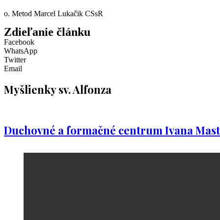
o. Metod Marcel Lukačik CSsR
Zdieľanie článku
Facebook
WhatsApp
Twitter
Email
Myšlienky sv. Alfonza
Duchovné a formačné centrum Ivana Mast