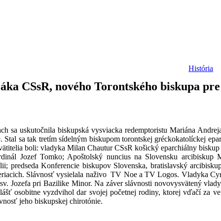
História
áka CSsR, nového Torontského biskupa pre
ch sa uskutočnila biskupská vysviacka redemptoristu Mariána Andreja 
. Stal sa tak tretím sídelným biskupom torontskej gréckokatolíckej epa
vätitelia boli: vladyka Milan Chautur CSsR košický eparchiálny biskup 
rdinál Jozef Tomko; Apoštolský nuncius na Slovensku arcibiskup M
ii; predseda Konferencie biskupov Slovenska, bratislavský arcibisku
 veriacich. Slávnosť vysielala naživo TV Noe a TV Logos. Vladyka Cyri
 sv. Jozefa pri Bazilike Minor. Na záver slávnosti novovysvätený vlad
ášť osobitne vyzdvihol dar svojej početnej rodiny, ktorej vďačí za 
nosť jeho biskupskej chirotónie.