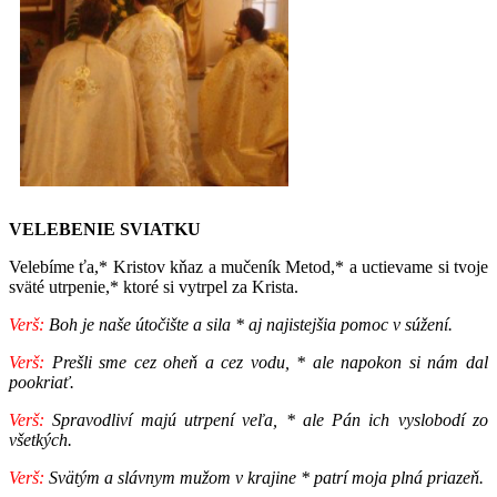
VELEBENIE SVIATKU
Velebíme ťa,* Kristov kňaz a mučeník Metod,* a uctievame si tvoje
sväté utrpenie,* ktoré si vytrpel za Krista.
Verš:
Boh je naše útočište a sila * aj najistejšia pomoc v súžení.
Verš
:
Prešli sme cez oheň a cez vodu, * ale napokon si nám dal
pookriať.
Verš:
Spravodliví majú utrpení veľa, * ale Pán ich vyslobodí zo
všetkých.
Verš
:
Svätým a slávnym mužom v krajine * patrí moja plná priazeň.