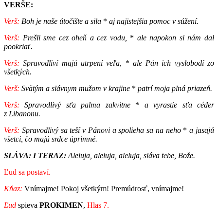
VERŠE:
Verš:
Boh je naše útočište a sila
*
aj najistejšia pomoc v súžení.
Verš:
Prešli sme cez oheň a cez vodu,
*
ale napokon si nám dal
pookriať.
Verš:
Spravodliví majú utrpení veľa,
*
ale Pán ich vyslobodí zo
všetkých.
Verš:
Svätým a slávnym mužom v krajine
*
patrí moja plná priazeň.
Verš:
Spravodlivý sťa palma zakvitne
*
a vyrastie sťa céder
z Libanonu.
Verš:
Spravodlivý sa teší v Pánovi a spolieha sa na neho
*
a jasajú
všetci, čo majú srdce úprimné.
SLÁVA: I TERAZ:
Aleluja, aleluja, aleluja, sláva tebe, Bože.
Ľud sa postaví.
Kňaz:
Vnímajme! Pokoj všetkým! Premúdrosť, vnímajme!
Ľud
spieva
PROKIMEN
,
Hlas 7.