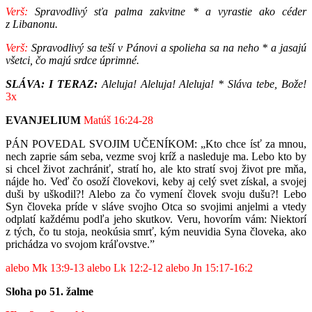
Verš
:
Spravodlivý sťa palma zakvitne * a vyrastie ako céder
z Libanonu.
Verš
:
Spravodlivý sa teší v Pánovi a spolieha sa na neho * a jasajú
všetci, čo majú srdce úprimné.
SLÁVA: I TERAZ:
Aleluja! Aleluja! Aleluja! * Sláva tebe, Bože!
3x
EVANJELIUM
Matúš 16:24-28
PÁN POVEDAL SVOJIM UČENÍKOM: „Kto chce ísť za mnou,
nech zaprie sám seba, vezme svoj kríž a nasleduje ma. Lebo kto by
si chcel život zachrániť, stratí ho, ale kto stratí svoj život pre mňa,
nájde ho. Veď čo osoží človekovi, keby aj celý svet získal, a svojej
duši by uškodil?! Alebo za čo vymení človek svoju dušu?! Lebo
Syn človeka príde v sláve svojho Otca so svojimi anjelmi a vtedy
odplatí každému podľa jeho skutkov. Veru, hovorím vám: Niektorí
z tých, čo tu stoja, neokúsia smrť, kým neuvidia Syna človeka, ako
prichádza vo svojom kráľovstve.”
alebo
Mk 13:9-13 alebo Lk 12:2-12 alebo Jn 15:17-16:2
Sloha po 51. žalme