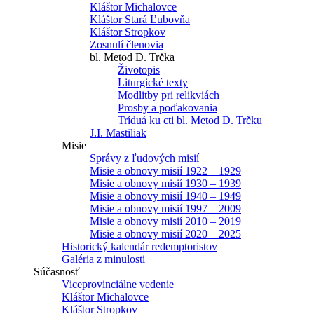
Kláštor Michalovce
Kláštor Stará Ľubovňa
Kláštor Stropkov
Zosnulí členovia
bl. Metod D. Trčka
Životopis
Liturgické texty
Modlitby pri relikviách
Prosby a poďakovania
Tríduá ku cti bl. Metod D. Trčku
J.I. Mastiliak
Misie
Správy z ľudových misií
Misie a obnovy misií 1922 – 1929
Misie a obnovy misií 1930 – 1939
Misie a obnovy misií 1940 – 1949
Misie a obnovy misií 1997 – 2009
Misie a obnovy misií 2010 – 2019
Misie a obnovy misií 2020 – 2025
Historický kalendár redemptoristov
Galéria z minulosti
Súčasnosť
Viceprovinciálne vedenie
Kláštor Michalovce
Kláštor Stropkov