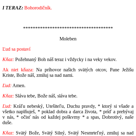
I TERAZ:
Bohorodičník.
*************************************
Moleben
Ľud sa postaví
Kňaz:
Požehnaný Boh náš teraz i vždycky i na veky vekov.
Ak niet kňaza:
Na príhovor našich svätých otcov, Pane Ježišu
Kriste, Bože náš, zmiluj sa nad nami.
Ľud:
Amen.
Kňaz:
Sláva tebe, Bože náš, sláva tebe.
Ľud:
Kráľu nebeský, Utešiteľu, Duchu pravdy, * ktorý si všade a
všetko naplňuješ, * poklad dobra a darca života, * príď a prebývaj
v nás, * očisť nás od každej poškvrny * a spas, Dobrotivý, naše
duše.
Kňaz:
Svätý Bože, Svätý Silný, Svätý Nesmrteľný, zmiluj sa nad