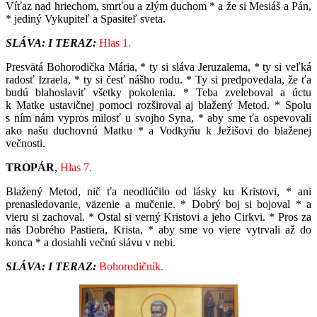
Víťaz nad hriechom, smrťou a zlým duchom * a že si Mesiáš a Pán,
* jediný Vykupiteľ a Spasiteľ sveta.
SLÁVA: I TERAZ:
Hlas 1.
Presvätá Bohorodička Mária, * ty si sláva Jeruzalema, * ty si veľká
radosť Izraela, * ty si česť nášho rodu. * Ty si predpovedala, že ťa
budú blahoslaviť všetky pokolenia. * Teba zveleboval a úctu
k Matke ustavičnej pomoci rozširoval aj blažený Metod. * Spolu
s ním nám vypros milosť u svojho Syna, * aby sme ťa ospevovali
ako našu duchovnú Matku * a Vodkyňu k Ježišovi do blaženej
večnosti.
TROPÁR
,
Hlas 7.
Blažený Metod, nič ťa neodlúčilo od lásky ku Kristovi, * ani
prenasledovanie, väzenie a mučenie. * Dobrý boj si bojoval * a
vieru si zachoval. * Ostal si verný Kristovi a jeho Cirkvi. * Pros za
nás Dobrého Pastiera, Krista, * aby sme vo viere vytrvali až do
konca * a dosiahli večnú slávu v nebi.
SLÁVA: I TERAZ:
Bohorodičník.