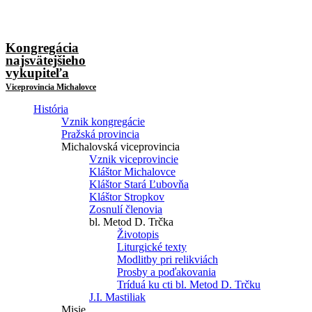
Kongregácia
najsvätejšieho
vykupiteľa
Viceprovincia Michalovce
História
Vznik kongregácie
Pražská provincia
Michalovská viceprovincia
Vznik viceprovincie
Kláštor Michalovce
Kláštor Stará Ľubovňa
Kláštor Stropkov
Zosnulí členovia
bl. Metod D. Trčka
Životopis
Liturgické texty
Modlitby pri relikviách
Prosby a poďakovania
Tríduá ku cti bl. Metod D. Trčku
J.I. Mastiliak
Misie