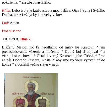
pokušenia, * ale zbav nás Zlého.
Kňaz:
Lebo tvoje je kráľovstvo a moc i sláva, Otca i Syna i Svätého
Ducha, teraz i vždycky i na veky vekov.
Ľud:
Amen.
Ľud si sadne.
TROPÁR,
Hlas 7.
Blažený Metod, nič ťa neodlúčilo od lásky ku Kristovi, * ani
prenasledovanie, väzenie a mučenie. * Dobrý boj si bojoval * a
vieru si si zachoval. * Ostal si verný Kristovi a jeho Cirkvi. * Pros
za nás Dobrého Pastiera, Krista, * aby sme vo viere vytrvali až do
konca * a dosiahli večnú slávu v nebi.