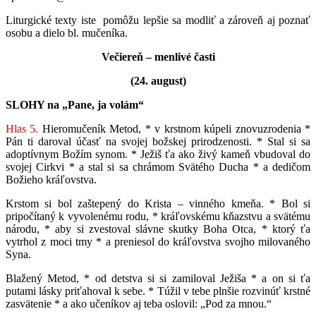
Liturgické texty iste pomôžu lepšie sa modliť a zároveň aj poznať
osobu a dielo bl. mučeníka.
Večiereň – menlivé časti
(24. august)
SLOHY na „Pane, ja volám“
Hlas 5.
Hieromučeník Metod, * v krstnom kúpeli znovuzrodenia *
Pán ti daroval účasť na svojej božskej prirodzenosti. * Stal si sa
adoptívnym Božím synom. * Ježiš ťa ako živý kameň vbudoval do
svojej Cirkvi * a stal si sa chrámom Svätého Ducha * a dedičom
Božieho kráľovstva.
Krstom si bol zaštepený do Krista – vinného kmeňa. * Bol si
pripočítaný k vyvolenému rodu, * kráľovskému kňazstvu a svätému
národu, * aby si zvestoval slávne skutky Boha Otca, * ktorý ťa
vytrhol z moci tmy * a preniesol do kráľovstva svojho milovaného
Syna.
Blažený Metod, * od detstva si si zamiloval Ježiša * a on si ťa
putami lásky priťahoval k sebe. * Túžil v tebe plnšie rozvinúť krstné
zasvätenie * a ako učeníkov aj teba oslovil: „Pod za mnou.“