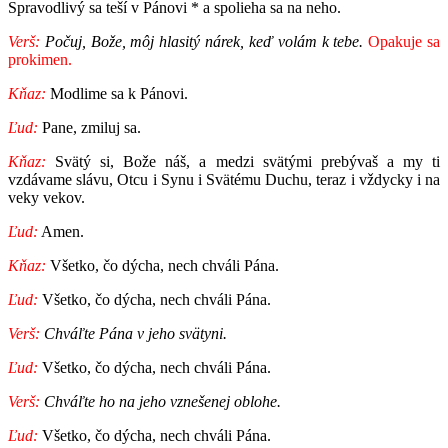
Spravodlivý sa teší v Pánovi * a spolieha sa na neho.
Verš:
Počuj, Bože, môj hlasitý nárek, keď volám k tebe.
Opakuje sa
prokimen.
Kňaz:
Modlime sa k Pánovi.
Ľud:
Pane, zmiluj sa.
Kňaz:
Svätý si, Bože náš, a medzi svätými prebývaš a my ti
vzdávame slávu, Otcu i Synu i Svätému Duchu, teraz i vždycky i na
veky vekov.
Ľud:
Amen.
Kňaz:
Všetko, čo dýcha, nech chváli Pána.
Ľud:
Všetko, čo dýcha, nech chváli Pána.
Verš:
Chváľte Pána v jeho svätyni.
Ľud:
Všetko, čo dýcha, nech chváli Pána.
Verš:
Chváľte ho na jeho vznešenej oblohe.
Ľud:
Všetko, čo dýcha, nech chváli Pána.