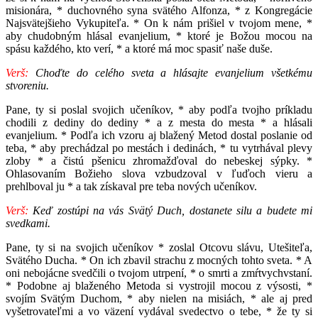
misionára, * duchovného syna svätého Alfonza, * z Kongregácie
Najsvätejšieho Vykupiteľa. * On k nám prišiel v tvojom mene, *
aby chudobným hlásal evanjelium, * ktoré je Božou mocou na
spásu každého, kto verí, * a ktoré má moc spasiť naše duše.
Verš:
Choďte do celého sveta a hlásajte evanjelium všetkému
stvoreniu.
Pane, ty si poslal svojich učeníkov, * aby podľa tvojho príkladu
chodili z dediny do dediny * a z mesta do mesta * a hlásali
evanjelium. * Podľa ich vzoru aj blažený Metod dostal poslanie od
teba, * aby prechádzal po mestách i dedinách, * tu vytrhával plevy
zloby * a čistú pšenicu zhromažďoval do nebeskej sýpky. *
Ohlasovaním Božieho slova vzbudzoval v ľuďoch vieru a
prehlboval ju * a tak získaval pre teba nových učeníkov.
Verš:
Keď zostúpi na vás Svätý Duch, dostanete silu a budete mi
svedkami.
Pane, ty si na svojich učeníkov * zoslal Otcovu slávu, Utešiteľa,
Svätého Ducha. * On ich zbavil strachu z mocných tohto sveta. * A
oni nebojácne svedčili o tvojom utrpení, * o smrti a zmŕtvychvstaní.
* Podobne aj blaženého Metoda si vystrojil mocou z výsosti, *
svojím Svätým Duchom, * aby nielen na misiách, * ale aj pred
vyšetrovateľmi a vo väzení vydával svedectvo o tebe, * že ty si