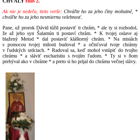
CHVÁLY
Hlas 2.
Ak nie je nedeľa, tieto verše:
Chváľte ho za jeho činy mohutné, *
chváľte ho za jeho nesmiernu velebnosť.
Pane, už prorok Dávid túžil postaviť ti chrám, * ale ty si rozhodol,
že až jeho syn Šalamún ti postaví chrám. * K tvojej oslave aj
blažený Metod * dal postaviť kláštorný chrám. * Na misiách
s pomocou tvojej milosti budoval * a očisťoval tvoje chrámy
v ľudských srdciach. * Radoval sa, keď mohol vstúpiť do tvojho
chrámu * a sláviť eucharistiu s tvojím ľudom. * Ty si v ňom
prebýval ako v chráme * a preto si ho prijal do chrámu večnej slávy.