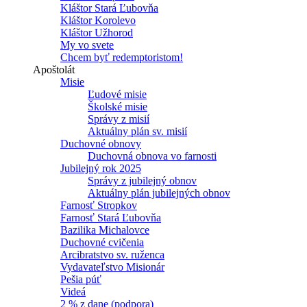
Kláštor Stará Ľubovňa
Kláštor Korolevo
Kláštor Užhorod
My vo svete
Chcem byť redemptoristom!
Apoštolát
Misie
Ľudové misie
Školské misie
Správy z misií
Aktuálny plán sv. misií
Duchovné obnovy
Duchovná obnova vo farnosti
Jubilejný rok 2025
Správy z jubilejný obnov
Aktuálny plán jubilejných obnov
Farnosť Stropkov
Farnosť Stará Ľubovňa
Bazilika Michalovce
Duchovné cvičenia
Arcibratstvo sv. ruženca
Vydavateľstvo Misionár
Pešia púť
Videá
2 % z dane (podpora)