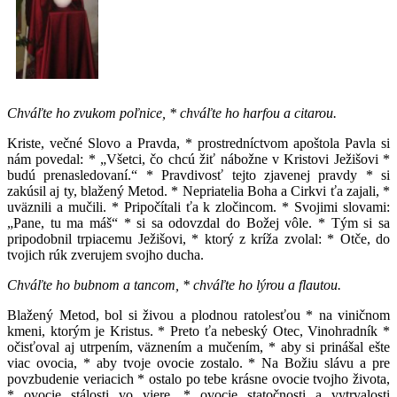
Chváľte ho zvukom poľnice, * chváľte ho harfou a citarou.
Kriste, večné Slovo a Pravda, * prostredníctvom apoštola Pavla si
nám povedal: * „Všetci, čo chcú žiť nábožne v Kristovi Ježišovi *
budú prenasledovaní.“ * Pravdivosť tejto zjavenej pravdy * si
zakúsil aj ty, blažený Metod. * Nepriatelia Boha a Cirkvi ťa zajali, *
uväznili a mučili. * Pripočítali ťa k zločincom. * Svojimi slovami:
„Pane, tu ma máš“ * si sa odovzdal do Božej vôle. * Tým si sa
pripodobnil trpiacemu Ježišovi, * ktorý z kríža zvolal: * Otče, do
tvojich rúk zverujem svojho ducha.
Chváľte ho bubnom a tancom, * chváľte ho lýrou a flautou.
Blažený Metod, bol si živou a plodnou ratolesťou * na viničnom
kmeni, ktorým je Kristus. * Preto ťa nebeský Otec, Vinohradník *
očisťoval aj utrpením, väznením a mučením, * aby si prinášal ešte
viac ovocia, * aby tvoje ovocie zostalo. * Na Božiu slávu a pre
povzbudenie veriacich * ostalo po tebe krásne ovocie tvojho života,
* ovocie stálosti vo viere, * ovocie statočnosti a vytrvalosti