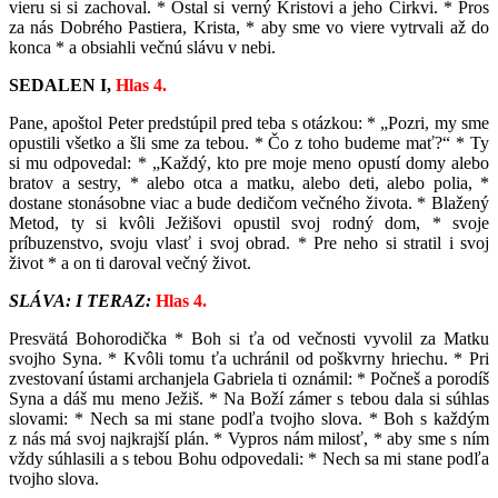
vieru si si zachoval. * Ostal si verný Kristovi a jeho Cirkvi. * Pros
za nás Dobrého Pastiera, Krista, * aby sme vo viere vytrvali až do
konca * a obsiahli večnú slávu v nebi.
SEDALEN I,
Hlas 4.
Pane, apoštol Peter predstúpil pred teba s otázkou: * „Pozri, my sme
opustili všetko a šli sme za tebou. * Čo z toho budeme mať?“ * Ty
si mu odpovedal: * „Každý, kto pre moje meno opustí domy alebo
bratov a sestry, * alebo otca a matku, alebo deti, alebo polia, *
dostane stonásobne viac a bude dedičom večného života. * Blažený
Metod, ty si kvôli Ježišovi opustil svoj rodný dom, * svoje
príbuzenstvo, svoju vlasť i svoj obrad. * Pre neho si stratil i svoj
život * a on ti daroval večný život.
SLÁVA: I TERAZ:
Hlas 4.
Presvätá Bohorodička * Boh si ťa od večnosti vyvolil za Matku
svojho Syna. * Kvôli tomu ťa uchránil od poškvrny hriechu. * Pri
zvestovaní ústami archanjela Gabriela ti oznámil: * Počneš a porodíš
Syna a dáš mu meno Ježiš. * Na Boží zámer s tebou dala si súhlas
slovami: * Nech sa mi stane podľa tvojho slova. * Boh s každým
z nás má svoj najkrajší plán. * Vypros nám milosť, * aby sme s ním
vždy súhlasili a s tebou Bohu odpovedali: * Nech sa mi stane podľa
tvojho slova.