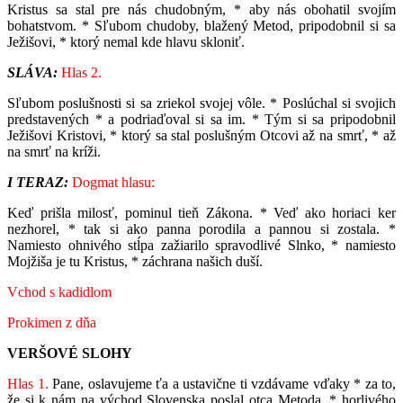
Kristus sa stal pre nás chudobným, * aby nás obohatil svojím
bohatstvom. * Sľubom chudoby, blažený Metod, pripodobnil si sa
Ježišovi, * ktorý nemal kde hlavu skloniť.
SLÁVA:
Hlas 2.
Sľubom poslušnosti si sa zriekol svojej vôle. * Poslúchal si svojich
predstavených * a podriaďoval si sa im. * Tým si sa pripodobnil
Ježišovi Kristovi, * ktorý sa stal poslušným Otcovi až na smrť, * až
na smrť na kríži.
I TERAZ:
Dogmat hlasu:
Keď prišla milosť, pominul tieň Zákona. * Veď ako horiaci ker
nezhorel, * tak si ako panna porodila a pannou si zostala. *
Namiesto ohnivého stĺpa zažiarilo spravodlivé Slnko, * namiesto
Mojžiša je tu Kristus, * záchrana našich duší.
Vchod s kadidlom
Prokimen z dňa
VERŠOVÉ SLOHY
Hlas 1.
Pane, oslavujeme ťa a ustavične ti vzdávame vďaky * za to,
že si k nám na východ Slovenska poslal otca Metoda, * horlivého