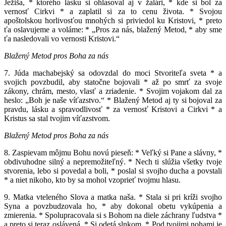
Ježiša, * ktorého lásku si ohlasoval aj v žalári, * kde si bol za
vernosť Cirkvi * a zaplatil si za to cenu života. * Svojou
apoštolskou horlivosťou mnohých si priviedol ku Kristovi, * preto
ťa oslavujeme a voláme: * „Pros za nás, blažený Metod, * aby sme
ťa nasledovali vo vernosti Kristovi.“
Blažený Metod pros Boha za nás
7. Júda machabejský sa odovzdal do moci Stvoriteľa sveta * a
svojich povzbudil, aby statočne bojovali * až po smrť za svoje
zákony, chrám, mesto, vlasť a zriadenie. * Svojim vojakom dal za
heslo: „Boh je naše víťazstvo.“ * Blažený Metod aj ty si bojoval za
pravdu, lásku a spravodlivosť * za vernosť Kristovi a Cirkvi * a
Kristus sa stal tvojim víťazstvom.
Blažený Metod pros Boha za nás
8. Zaspievam môjmu Bohu novú pieseň: * Veľký si Pane a slávny, *
obdivuhodne silný a nepremožiteľný. * Nech ti slúžia všetky tvoje
stvorenia, lebo si povedal a boli, * poslal si svojho ducha a povstali
* a niet nikoho, kto by sa mohol vzoprieť tvojmu hlasu.
9. Matka vteleného Slova a matka naša. * Stala si pri kríži svojho
Syna a povzbudzovala ho, * aby dokonal obetu vykúpenia a
zmierenia. * Spolupracovala si s Bohom na diele záchrany ľudstva *
a preto si teraz oslávená. * Si odetá slnkom. * Pod tvojimi nohami je