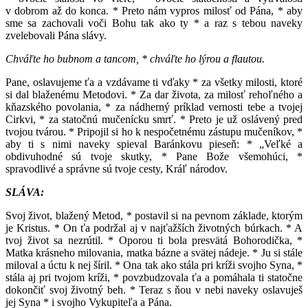
v dobrom až do konca. * Preto nám vypros milosť od Pána, * aby
sme sa zachovali voči Bohu tak ako ty * a raz s tebou naveky
zvelebovali Pána slávy.
Chváľte ho bubnom a tancom, * chváľte ho lýrou a flautou.
Pane, oslavujeme ťa a vzdávame ti vďaky * za všetky milosti, ktoré
si dal blaženému Metodovi. * Za dar života, za milosť rehoľného a
kňazského povolania, * za nádherný príklad vernosti tebe a tvojej
Cirkvi, * za statočnú mučenícku smrť. * Preto je už oslávený pred
tvojou tvárou. * Pripojil si ho k nespočetnému zástupu mučeníkov, *
aby ti s nimi naveky spieval Baránkovu pieseň: * „Veľké a
obdivuhodné sú tvoje skutky, * Pane Bože všemohúci, *
spravodlivé a správne sú tvoje cesty, Kráľ národov.
SLÁVA:
Svoj život, blažený Metod, * postavil si na pevnom základe, ktorým
je Kristus. * On ťa podržal aj v najťažších životných búrkach. * A
tvoj život sa nezrútil. * Oporou ti bola presvätá Bohorodička, *
Matka krásneho milovania, matka bázne a svätej nádeje. * Ju si stále
miloval a úctu k nej šíril. * Ona tak ako stála pri kríži svojho Syna, *
stála aj pri tvojom kríži, * povzbudzovala ťa a pomáhala ti statočne
dokončiť svoj životný beh. * Teraz s ňou v nebi naveky oslavuješ
jej Syna * i svojho Vykupiteľa a Pána.