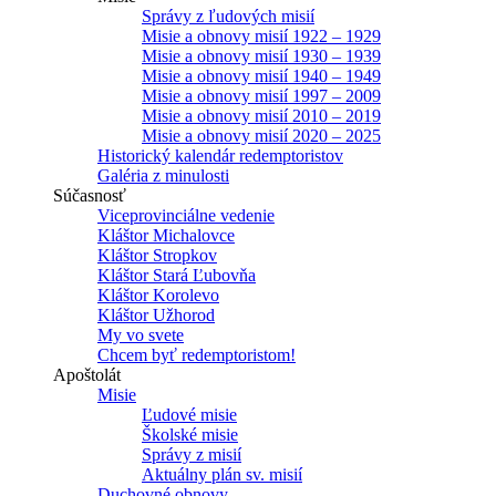
Správy z ľudových misií
Misie a obnovy misií 1922 – 1929
Misie a obnovy misií 1930 – 1939
Misie a obnovy misií 1940 – 1949
Misie a obnovy misií 1997 – 2009
Misie a obnovy misií 2010 – 2019
Misie a obnovy misií 2020 – 2025
Historický kalendár redemptoristov
Galéria z minulosti
Súčasnosť
Viceprovinciálne vedenie
Kláštor Michalovce
Kláštor Stropkov
Kláštor Stará Ľubovňa
Kláštor Korolevo
Kláštor Užhorod
My vo svete
Chcem byť redemptoristom!
Apoštolát
Misie
Ľudové misie
Školské misie
Správy z misií
Aktuálny plán sv. misií
Duchovné obnovy