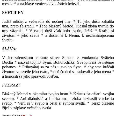
mesiac * a na hlave veniec z dvanástich hviezd.
SVETILEN
Judáš odišiel z večeradla do nočnej tmy. * Tu jeho dušu zahalila
tma, preto ťa zradil. * Teba blažený Metod, ľudská zloba uvrhla do
tmy väzenia. * V tvojej duši však bolo svetlo, Ježiš. * Kráčal si
životom v jeho svetle * a došiel si k Nemu, k nezhasínajúcemu
Svetlu.
SLÁVA:
V Jeruzalemskom chráme starec Simeon z vnuknutia Svätého
Ducha * nazval tvojho Syna, Bohorodička, Svetlom na osvietenie
pohanov. * Prihováraj sa za nás u svojho Syna, * aby sme kráčali
životom vo svetle jeho tváre, * deň čo deň sa radovali z jeho mena *
a honosili sa jeho spravodlivosťou.
I TERAZ:
Blažený Metod v okamihu tvojho krstu * Kristus ťa ožiaril svojím
svetom. * Ani diabolská a ľudská tma i zloba nezhasili v tebe to
svetlo. * Veril si v svetlo a ostal si synom svetla. * Teraz blažene
žiješ v záplave večného svetla.