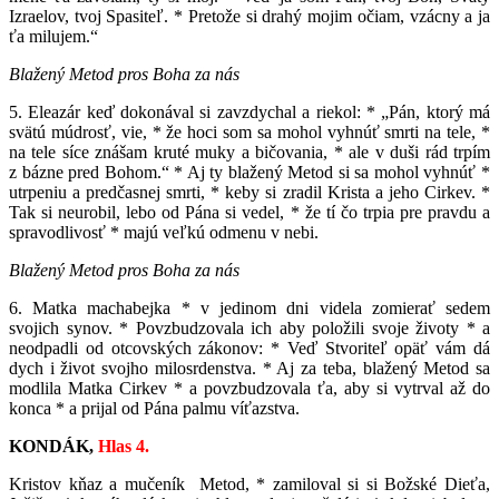
Izraelov, tvoj Spasiteľ. * Pretože si drahý mojim očiam, vzácny a ja
ťa milujem.“
Blažený Metod pros Boha za nás
5. Eleazár keď dokonával si zavzdychal a riekol: * „Pán, ktorý má
svätú múdrosť, vie, * že hoci som sa mohol vyhnúť smrti na tele, *
na tele síce znášam kruté muky a bičovania, * ale v duši rád trpím
z bázne pred Bohom.“ * Aj ty blažený Metod si sa mohol vyhnúť *
utrpeniu a predčasnej smrti, * keby si zradil Krista a jeho Cirkev. *
Tak si neurobil, lebo od Pána si vedel, * že tí čo trpia pre pravdu a
spravodlivosť * majú veľkú odmenu v nebi.
Blažený Metod pros Boha za nás
6. Matka machabejka * v jedinom dni videla zomierať sedem
svojich synov. * Povzbudzovala ich aby položili svoje životy * a
neodpadli od otcovských zákonov: * Veď Stvoriteľ opäť vám dá
dych i život svojho milosrdenstva. * Aj za teba, blažený Metod sa
modlila Matka Cirkev * a povzbudzovala ťa, aby si vytrval až do
konca * a prijal od Pána palmu víťazstva.
KONDÁK,
Hlas 4.
Kristov kňaz a mučeník Metod, * zamiloval si si Božské Dieťa,