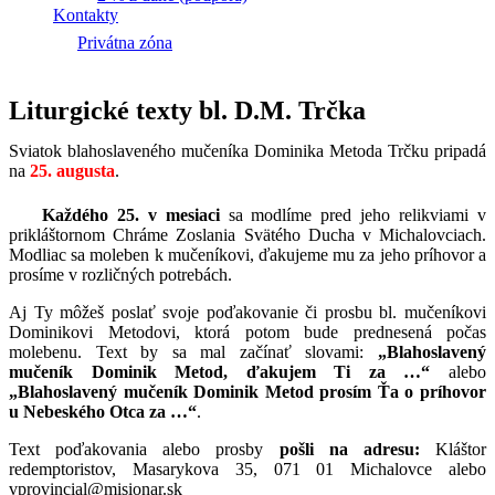
Kontakty
Privátna zóna
Liturgické texty bl. D.M. Trčka
Sviatok blahoslaveného mučeníka Dominika Metoda Trčku pripadá
na
25. augusta
.
Každého 25. v mesiaci
sa modlíme pred jeho relikviami v
prikláštornom Chráme Zoslania Svätého Ducha v Michalovciach.
Modliac sa moleben k mučeníkovi, ďakujeme mu za jeho príhovor a
prosíme v rozličných potrebách.
Aj Ty môžeš poslať svoje poďakovanie či prosbu bl. mučeníkovi
Dominikovi Metodovi, ktorá potom bude prednesená počas
molebenu. Text by sa mal začínať slovami:
„Blahoslavený
mučeník Dominik Metod, ďakujem Ti za …“
alebo
„Blahoslavený mučeník Dominik Metod prosím Ťa o príhovor
u Nebeského Otca za …“
.
Text poďakovania alebo prosby
pošli na adresu:
Kláštor
redemptoristov, Masarykova 35, 071 01 Michalovce alebo
vprovincial@misionar.sk