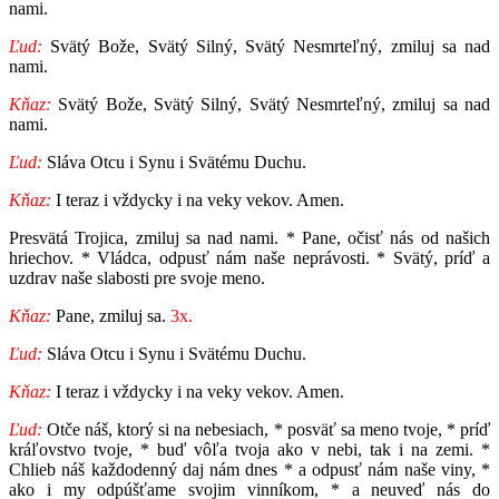
nami.
Ľud:
Svätý Bože, Svätý Silný, Svätý Nesmrteľný, zmiluj sa nad
nami.
Kňaz:
Svätý Bože, Svätý Silný, Svätý Nesmrteľný, zmiluj sa nad
nami.
Ľud:
Sláva Otcu i Synu i Svätému Duchu.
Kňaz:
I teraz i vždycky i na veky vekov. Amen.
Presvätá Trojica, zmiluj sa nad nami. * Pane, očisť nás od našich
hriechov. * Vládca, odpusť nám naše neprávosti. * Svätý, príď a
uzdrav naše slabosti pre svoje meno.
Kňaz:
Pane, zmiluj sa.
3x.
Ľud:
Sláva Otcu i Synu i Svätému Duchu.
Kňaz:
I teraz i vždycky i na veky vekov. Amen.
Ľud:
Otče náš, ktorý si na nebesiach, * posväť sa meno tvoje, * príď
kráľovstvo tvoje, * buď vôľa tvoja ako v nebi, tak i na zemi. *
Chlieb náš každodenný daj nám dnes * a odpusť nám naše viny, *
ako i my odpúšťame svojim vinníkom, * a neuveď nás do