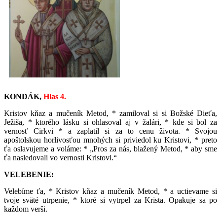
KONDÁK,
Hlas 4.
Kristov kňaz a mučeník Metod, * zamiloval si si Božské Dieťa,
Ježiša, * ktorého lásku si ohlasoval aj v žalári, * kde si bol za
vernosť Cirkvi * a zaplatil si za to cenu života. * Svojou
apoštolskou horlivosťou mnohých si priviedol ku Kristovi, * preto
ťa oslavujeme a voláme: * „Pros za nás, blažený Metod, * aby sme
ťa nasledovali vo vernosti Kristovi.“
VELEBENIE:
Velebíme ťa, * Kristov kňaz a mučeník Metod, * a uctievame si
tvoje sväté utrpenie, * ktoré si vytrpel za Krista. Opakuje sa po
každom verši.