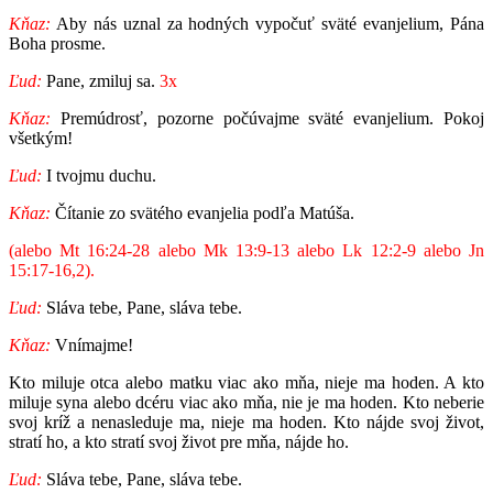
Kňaz:
Aby nás uznal za hodných vypočuť sväté evanjelium, Pána
Boha prosme.
Ľud:
Pane, zmiluj sa.
3x
Kňaz:
Premúdrosť, pozorne počúvajme sväté evanjelium. Pokoj
všetkým!
Ľud:
I tvojmu duchu.
Kňaz:
Čítanie zo svätého evanjelia podľa Matúša.
(alebo Mt 16:24-28 alebo Mk 13:9-13 alebo Lk 12:2-9 alebo Jn
15:17-16,2).
Ľud:
Sláva tebe, Pane, sláva tebe.
Kňaz:
Vnímajme!
Kto miluje otca alebo matku viac ako mňa, nieje ma hoden. A kto
miluje syna alebo dcéru viac ako mňa, nie je ma hoden. Kto neberie
svoj kríž a nenasleduje ma, nieje ma hoden. Kto nájde svoj život,
stratí ho, a kto stratí svoj život pre mňa, nájde ho.
Ľud:
Sláva tebe, Pane, sláva tebe.