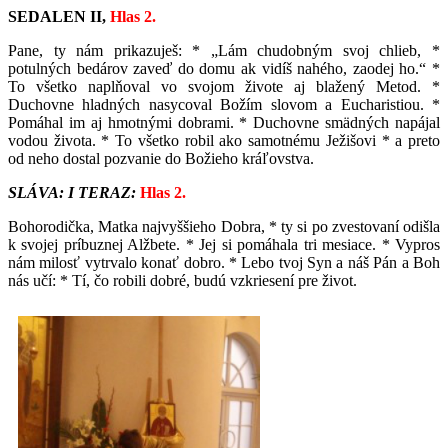
SEDALEN II,
Hlas 2.
Pane, ty nám prikazuješ: * „Lám chudobným svoj chlieb, *
potulných bedárov zaveď do domu ak vidíš nahého, zaodej ho.“ *
To všetko naplňoval vo svojom živote aj blažený Metod. *
Duchovne hladných nasycoval Božím slovom a Eucharistiou. *
Pomáhal im aj hmotnými dobrami. * Duchovne smädných napájal
vodou života. * To všetko robil ako samotnému Ježišovi * a preto
od neho dostal pozvanie do Božieho kráľovstva.
SLÁVA: I TERAZ:
Hlas 2.
Bohorodička, Matka najvyššieho Dobra, * ty si po zvestovaní odišla
k svojej príbuznej Alžbete. * Jej si pomáhala tri mesiace. * Vypros
nám milosť vytrvalo konať dobro. * Lebo tvoj Syn a náš Pán a Boh
nás učí: * Tí, čo robili dobré, budú vzkriesení pre život.