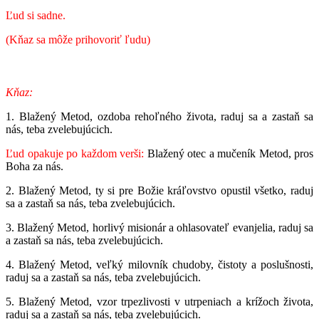
Ľud si sadne.
(Kňaz sa môže prihovoriť ľudu)
Kňaz:
1. Blažený Metod, ozdoba rehoľného života, raduj sa a zastaň sa
nás, teba zvelebujúcich.
Ľud opakuje po každom verši:
Blažený otec a mučeník Metod, pros
Boha za nás.
2. Blažený Metod, ty si pre Božie kráľovstvo opustil všetko, raduj
sa a zastaň sa nás, teba zvelebujúcich.
3. Blažený Metod, horlivý misionár a ohlasovateľ evanjelia, raduj sa
a zastaň sa nás, teba zvelebujúcich.
4. Blažený Metod, veľký milovník chudoby, čistoty a poslušnosti,
raduj sa a zastaň sa nás, teba zvelebujúcich.
5. Blažený Metod, vzor trpezlivosti v utrpeniach a krížoch života,
raduj sa a zastaň sa nás, teba zvelebujúcich.