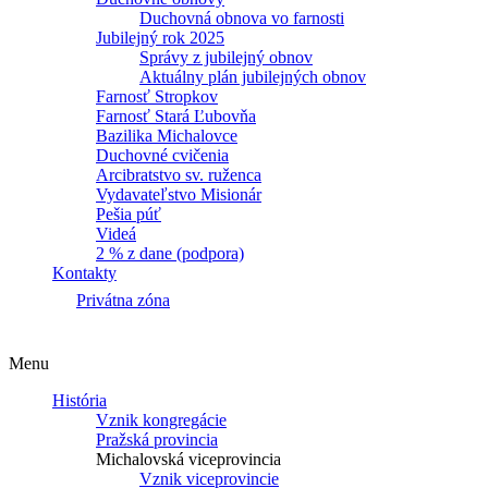
Duchovná obnova vo farnosti
Jubilejný rok 2025
Správy z jubilejný obnov
Aktuálny plán jubilejných obnov
Farnosť Stropkov
Farnosť Stará Ľubovňa
Bazilika Michalovce
Duchovné cvičenia
Arcibratstvo sv. ruženca
Vydavateľstvo Misionár
Pešia púť
Videá
2 % z dane (podpora)
Kontakty
Privátna zóna
Menu
História
Vznik kongregácie
Pražská provincia
Michalovská viceprovincia
Vznik viceprovincie