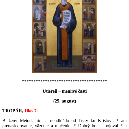
*************************************
Utiereň – menlivé časti
(25. august)
TROPÁR,
Hlas 7.
Blažený Metod, nič ťa neodlúčilo od lásky ku Kristovi, * ani
prenasledovanie, väzenie a mučenie. * Dobrý boj si bojoval * a