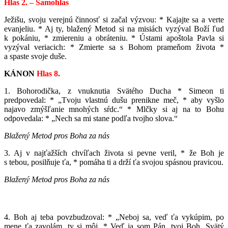
Hlas 2. – Samohlas
Ježišu, svoju verejnú činnosť si začal výzvou: * Kajajte sa a verte
evanjeliu. * Aj ty, blažený Metod si na misiách vyzýval Boží ľud
k pokániu, * zmiereniu a obráteniu. * Ústami apoštola Pavla si
vyzýval veriacich: * Zmierte sa s Bohom prameňom života *
a spaste svoje duše.
KÁNON
Hlas 8.
1. Bohorodička, z vnuknutia Svätého Ducha * Simeon ti
predpovedal: * „Tvoju vlastnú dušu prenikne meč, * aby vyšlo
najavo zmýšľanie mnohých sŕdc.“ * Mlčky si aj na to Bohu
odpovedala: * „Nech sa mi stane podľa tvojho slova.“
Blažený Metod pros Boha za nás
3. Aj v najťažších chvíľach života si pevne veril, * že Boh je
s tebou, posilňuje ťa, * pomáha ti a drží ťa svojou spásnou pravicou.
Blažený Metod pros Boha za nás
4. Boh aj teba povzbudzoval: * „Neboj sa, veď ťa vykúpim, po
mene ťa zavolám, ty si môj. * Veď ja som Pán, tvoj Boh, Svätý