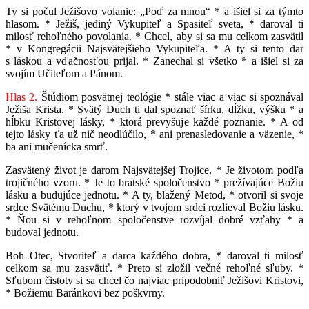
Ty si počul Ježišovo volanie: „Poď za mnou“ * a išiel si za týmto
hlasom. * Ježiš, jediný Vykupiteľ a Spasiteľ sveta, * daroval ti
milosť rehoľného povolania. * Chcel, aby si sa mu celkom zasvätil
* v Kongregácii Najsvätejšieho Vykupiteľa. * A ty si tento dar
s láskou a vďačnosťou prijal. * Zanechal si všetko * a išiel si za
svojím Učiteľom a Pánom.
Hlas 2.
Štúdiom posvätnej teológie * stále viac a viac si spoznával
Ježiša Krista. * Svätý Duch ti dal spoznať šírku, dĺžku, výšku * a
hĺbku Kristovej lásky, * ktorá prevyšuje každé poznanie. * A od
tejto lásky ťa už nič neodlúčilo, * ani prenasledovanie a väzenie, *
ba ani mučenícka smrť.
Zasvätený život je darom Najsvätejšej Trojice. * Je životom podľa
trojičného vzoru. * Je to bratské spoločenstvo * prežívajúce Božiu
lásku a budujúce jednotu. * A ty, blažený Metod, * otvoril si svoje
srdce Svätému Duchu, * ktorý v tvojom srdci rozlieval Božiu lásku.
* Ňou si v rehoľnom spoločenstve rozvíjal dobré vzťahy * a
budoval jednotu.
Boh Otec, Stvoriteľ a darca každého dobra, * daroval ti milosť
celkom sa mu zasvätiť. * Preto si zložil večné rehoľné sľuby. *
Sľubom čistoty si sa chcel čo najviac pripodobniť Ježišovi Kristovi,
* Božiemu Baránkovi bez poškvrny.