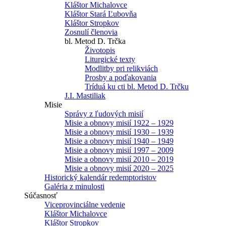
Kláštor Michalovce
Kláštor Stará Ľubovňa
Kláštor Stropkov
Zosnulí členovia
bl. Metod D. Trčka
Životopis
Liturgické texty
Modlitby pri relikviách
Prosby a poďakovania
Tríduá ku cti bl. Metod D. Trčku
J.I. Mastiliak
Misie
Správy z ľudových misií
Misie a obnovy misií 1922 – 1929
Misie a obnovy misií 1930 – 1939
Misie a obnovy misií 1940 – 1949
Misie a obnovy misií 1997 – 2009
Misie a obnovy misií 2010 – 2019
Misie a obnovy misií 2020 – 2025
Historický kalendár redemptoristov
Galéria z minulosti
Súčasnosť
Viceprovinciálne vedenie
Kláštor Michalovce
Kláštor Stropkov