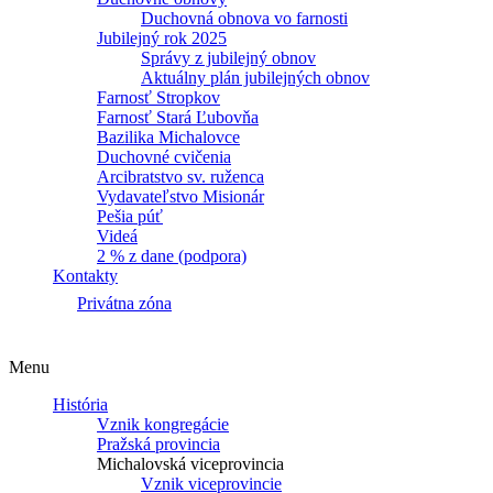
Duchovná obnova vo farnosti
Jubilejný rok 2025
Správy z jubilejný obnov
Aktuálny plán jubilejných obnov
Farnosť Stropkov
Farnosť Stará Ľubovňa
Bazilika Michalovce
Duchovné cvičenia
Arcibratstvo sv. ruženca
Vydavateľstvo Misionár
Pešia púť
Videá
2 % z dane (podpora)
Kontakty
Privátna zóna
Menu
História
Vznik kongregácie
Pražská provincia
Michalovská viceprovincia
Vznik viceprovincie