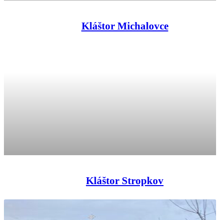
Kláštor Michalovce
Kláštor Stropkov