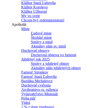
Kláštor Stará Ľubovňa
Kláštor Korolevo
Kláštor Užhorod
My vo svete
Chcem byť redemptoristom!
Apoštolát
Misie
Ľudové misie
Školské misie
Správy z misií
Aktuálny plán sv. misií
Duchovné obnovy
Duchovná obnova vo farnosti
Jubilejný rok 2025
Správy z jubilejný obnov
Aktuálny plán jubilejných obnov
Farnosť Stropkov
Farnosť Stará Ľubovňa
Bazilika Michalovce
Duchovné cvičenia
Arcibratstvo sv. ruženca
Vydavateľstvo Misionár
Pešia púť
Videá
2 % z dane (podpora)