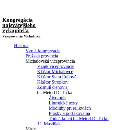
Kongregácia
najsvätejšieho
vykupiteľa
Viceprovincia Michalovce
História
Vznik kongregácie
Pražská provincia
Michalovská viceprovincia
Vznik viceprovincie
Kláštor Michalovce
Kláštor Stará Ľubovňa
Kláštor Stropkov
Zosnulí členovia
bl. Metod D. Trčka
Životopis
Liturgické texty
Modlitby pri relikviách
Prosby a poďakovania
Tríduá ku cti bl. Metod D. Trčku
J.I. Mastiliak
Misie