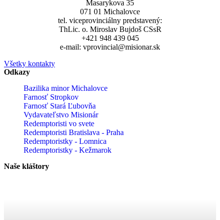
Masarykova 35
071 01 Michalovce
tel. viceprovinciálny predstavený:
ThLic. o. Miroslav Bujdoš CSsR
+421 948 439 045
e-mail: vprovincial@misionar.sk
Všetky kontakty
Odkazy
Bazilika minor Michalovce
Farnosť Stropkov
Farnosť Stará Ľubovňa
Vydavateľstvo Misionár
Redemptoristi vo svete
Redemptoristi Bratislava - Praha
Redemptoristky - Lomnica
Redemptoristky - Kežmarok
Naše kláštory