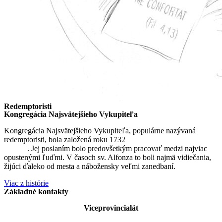
Redemptoristi
Kongregácia Najsvätejšieho Vykupiteľa
Kongregácia Najsvätejšieho Vykupiteľa, populárne nazývaná
redemptoristi, bola založená roku 1732
sv. Alfonzom Maria de
Liguori
. Jej poslaním bolo predovšetkým pracovať medzi najviac
opustenými ľuďmi. V časoch sv. Alfonza to boli najmä vidiečania,
žijúci ďaleko od mesta a nábožensky veľmi zanedbaní.
Viac z histórie
Základné kontakty
Viceprovincialát