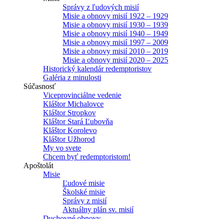
Správy z ľudových misií
Misie a obnovy misií 1922 – 1929
Misie a obnovy misií 1930 – 1939
Misie a obnovy misií 1940 – 1949
Misie a obnovy misií 1997 – 2009
Misie a obnovy misií 2010 – 2019
Misie a obnovy misií 2020 – 2025
Historický kalendár redemptoristov
Galéria z minulosti
Súčasnosť
Viceprovinciálne vedenie
Kláštor Michalovce
Kláštor Stropkov
Kláštor Stará Ľubovňa
Kláštor Korolevo
Kláštor Užhorod
My vo svete
Chcem byť redemptoristom!
Apoštolát
Misie
Ľudové misie
Školské misie
Správy z misií
Aktuálny plán sv. misií
Duchovné obnovy