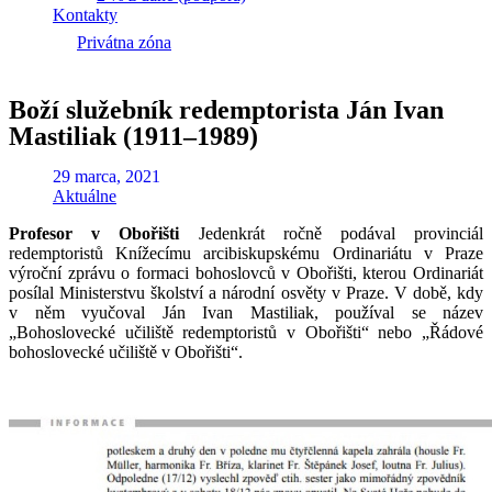
Kontakty
Privátna zóna
Boží služebník redemptorista Ján Ivan
Mastiliak (1911–1989)
29 marca, 2021
Aktuálne
Profesor v Obořišti
Jedenkrát ročně podával provinciál
redemptoristů Knížecímu arcibiskupskému Ordinariátu v Praze
výroční zprávu o formaci bohoslovců v Obořišti, kterou Ordinariát
posílal Ministerstvu školství a národní osvěty v Praze. V době, kdy
v něm vyučoval Ján Ivan Mastiliak, používal se název
„Bohoslovecké učiliště redemptoristů v Obořišti“ nebo „Řádové
bohoslovecké učiliště v Obořišti“.