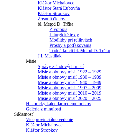
Kláštor Michalovce
Kláštor Stará Ľubovňa
Kláštor Stropkov
Zosnulí členovia
bl. Metod D. Trčka
Životopis
Liturgické texty
Modlitby pri relikviách
Prosby a poďakovania
Tríduá ku cti bl. Metod D. Trčku
J.I. Mastiliak
Misie
Správy z ľudových misií
Misie a obnovy misií 1922 – 1929
Misie a obnovy misií 1930 – 1939
Misie a obnovy misií 1940 – 1949
Misie a obnovy misií 1997 – 2009
Misie a obnovy misií 2010 – 2019
Misie a obnovy misií 2020 – 2025
Historický kalendár redemptoristov
Galéria z minulosti
Súčasnosť
Viceprovinciálne vedenie
Kláštor Michalovce
Kláštor Stropkov