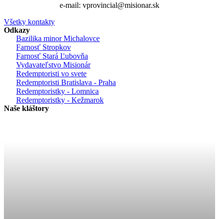
e-mail: vprovincial@misionar.sk
Všetky kontakty
Odkazy
Bazilika minor Michalovce
Farnosť Stropkov
Farnosť Stará Ľubovňa
Vydavateľstvo Misionár
Redemptoristi vo svete
Redemptoristi Bratislava - Praha
Redemptoristky - Lomnica
Redemptoristky - Kežmarok
Naše kláštory