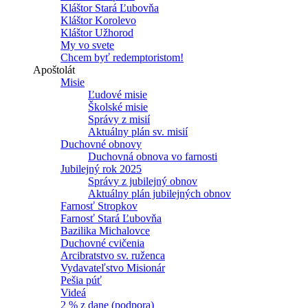
Kláštor Stará Ľubovňa
Kláštor Korolevo
Kláštor Užhorod
My vo svete
Chcem byť redemptoristom!
Apoštolát
Misie
Ľudové misie
Školské misie
Správy z misií
Aktuálny plán sv. misií
Duchovné obnovy
Duchovná obnova vo farnosti
Jubilejný rok 2025
Správy z jubilejný obnov
Aktuálny plán jubilejných obnov
Farnosť Stropkov
Farnosť Stará Ľubovňa
Bazilika Michalovce
Duchovné cvičenia
Arcibratstvo sv. ruženca
Vydavateľstvo Misionár
Pešia púť
Videá
2 % z dane (podpora)