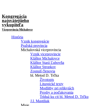
Kongregácia
najsvätejšieho
vykupiteľa
Viceprovincia Michalovce
História
Vznik kongregácie
Pražská provincia
Michalovská viceprovincia
Vznik viceprovincie
Kláštor Michalovce
Kláštor Stará Ľubovňa
Kláštor Stropkov
Zosnulí členovia
bl. Metod D. Trčka
Životopis
Liturgické texty
Modlitby pri relikviách
Prosby a poďakovania
Tríduá ku cti bl. Metod D. Trčku
J.I. Mastiliak
Misie