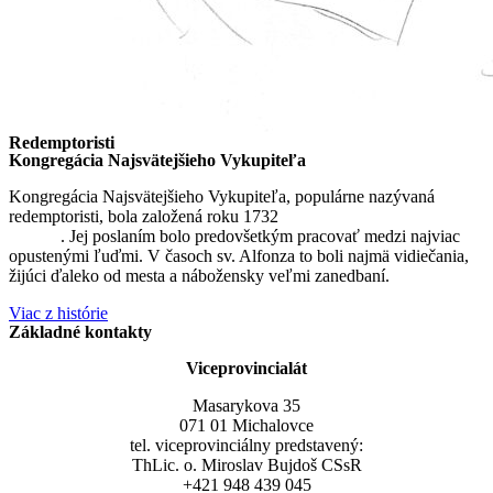
Redemptoristi
Kongregácia Najsvätejšieho Vykupiteľa
Kongregácia Najsvätejšieho Vykupiteľa, populárne nazývaná
redemptoristi, bola založená roku 1732
sv. Alfonzom Maria de
Liguori
. Jej poslaním bolo predovšetkým pracovať medzi najviac
opustenými ľuďmi. V časoch sv. Alfonza to boli najmä vidiečania,
žijúci ďaleko od mesta a nábožensky veľmi zanedbaní.
Viac z histórie
Základné kontakty
Viceprovincialát
Masarykova 35
071 01 Michalovce
tel. viceprovinciálny predstavený:
ThLic. o. Miroslav Bujdoš CSsR
+421 948 439 045