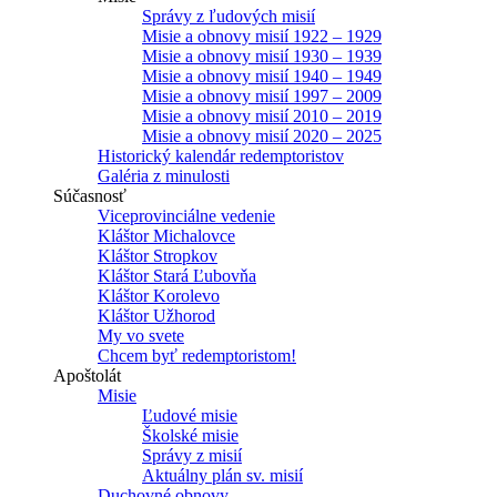
Správy z ľudových misií
Misie a obnovy misií 1922 – 1929
Misie a obnovy misií 1930 – 1939
Misie a obnovy misií 1940 – 1949
Misie a obnovy misií 1997 – 2009
Misie a obnovy misií 2010 – 2019
Misie a obnovy misií 2020 – 2025
Historický kalendár redemptoristov
Galéria z minulosti
Súčasnosť
Viceprovinciálne vedenie
Kláštor Michalovce
Kláštor Stropkov
Kláštor Stará Ľubovňa
Kláštor Korolevo
Kláštor Užhorod
My vo svete
Chcem byť redemptoristom!
Apoštolát
Misie
Ľudové misie
Školské misie
Správy z misií
Aktuálny plán sv. misií
Duchovné obnovy