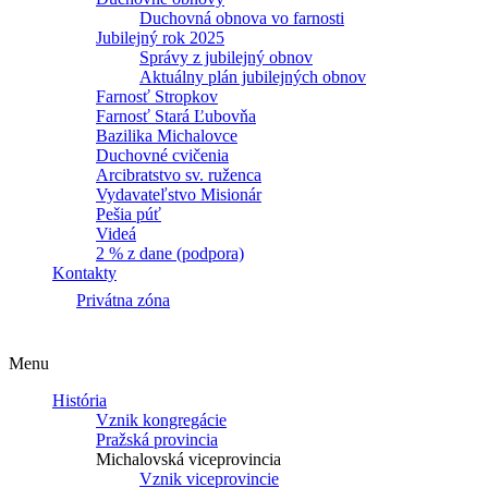
Duchovná obnova vo farnosti
Jubilejný rok 2025
Správy z jubilejný obnov
Aktuálny plán jubilejných obnov
Farnosť Stropkov
Farnosť Stará Ľubovňa
Bazilika Michalovce
Duchovné cvičenia
Arcibratstvo sv. ruženca
Vydavateľstvo Misionár
Pešia púť
Videá
2 % z dane (podpora)
Kontakty
Privátna zóna
Menu
História
Vznik kongregácie
Pražská provincia
Michalovská viceprovincia
Vznik viceprovincie