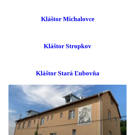
Kláštor Michalovce
Kláštor Stropkov
Kláštor Stará Ľubovňa