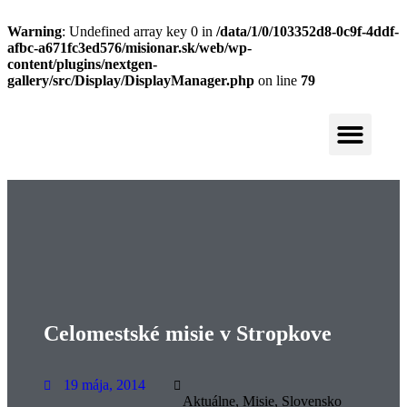
Warning
: Undefined array key 0 in
/data/1/0/103352d8-0c9f-4ddf-
afbc-a671fc3ed576/misionar.sk/web/wp-
content/plugins/nextgen-
gallery/src/Display/DisplayManager.php
on line
79
KONGREGÁCIA
NAJSVÄTEJŠIEHO
PRIVÁTNA ZÓNA
VYKUPITEĽA
VICEPROVINCIA
MICHALOVCE
Celomestské misie v Stropkove
19 mája, 2014
Aktuálne
,
Misie
,
Slovensko