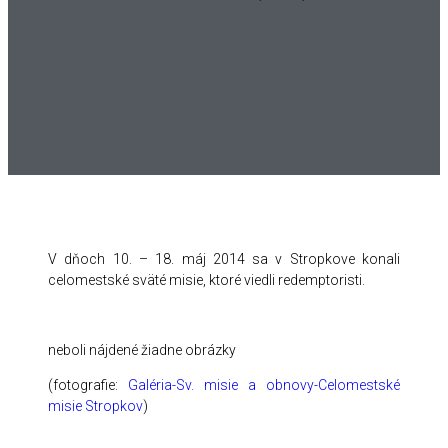
V dňoch 10. – 18. máj 2014 sa v Stropkove konali
celomestské sväté misie, ktoré viedli redemptoristi.
neboli nájdené žiadne obrázky
(fotografie:
Galéria-Sv. misie a obnovy-Celomestské
misie Stropkov
)