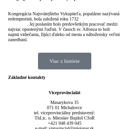
Kongregácia Najsvätejšieho Vykupiteľa, populárne nazývaná
redemptoristi, bola založená roku 1732
sv. Alfonzom Maria
de Liguori
. Jej poslaním bolo predovšetkým pracovať medzi
najviac opustenými ľuďmi. V časoch sv. Alfonza to boli
najmä vidiečania, žijúci ďaleko od mesta a nábožensky veľmi
zanedbaní.
Viac z histórie
Základné kontakty
Viceprovincialát
Masarykova 35
071 01 Michalovce
tel. viceprovinciálny predstavený:
ThLic. o. Miroslav Bujdoš CSsR
+421 948 439 045
e-mail: vprovincial@misionar.sk