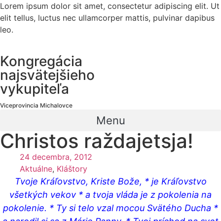
Lorem ipsum dolor sit amet, consectetur adipiscing elit. Ut
elit tellus, luctus nec ullamcorper mattis, pulvinar dapibus
leo.
Kongregácia
najsvätejšieho
vykupiteľa
Viceprovincia Michalovce
Menu
Christos raždajetsja!
24 decembra, 2012
Aktuálne
,
Kláštory
Tvoje Kráľovstvo, Kriste Bože, * je Kráľovstvo
všetkých vekov * a tvoja vláda je z pokolenia na
pokolenie. * Ty si telo vzal mocou Svätého Ducha *