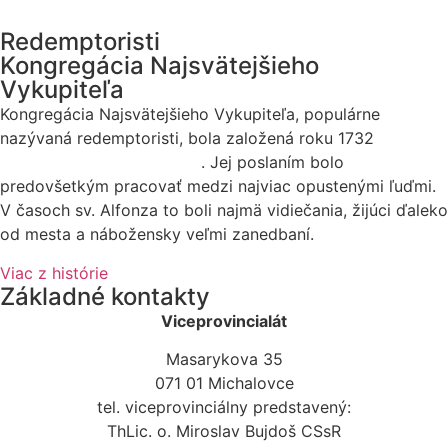
Redemptoristi
Kongregácia Najsvätejšieho
Vykupiteľa
Kongregácia Najsvätejšieho Vykupiteľa, populárne
nazývaná redemptoristi, bola založená roku 1732
sv.
Alfonzom Maria de Liguori
. Jej poslaním bolo
predovšetkým pracovať medzi najviac opustenými ľuďmi.
V časoch sv. Alfonza to boli najmä vidiečania, žijúci ďaleko
od mesta a nábožensky veľmi zanedbaní.
Viac z histórie
Základné kontakty
Viceprovincialát
Masarykova 35
071 01 Michalovce
tel. viceprovinciálny predstavený:
ThLic. o. Miroslav Bujdoš CSsR