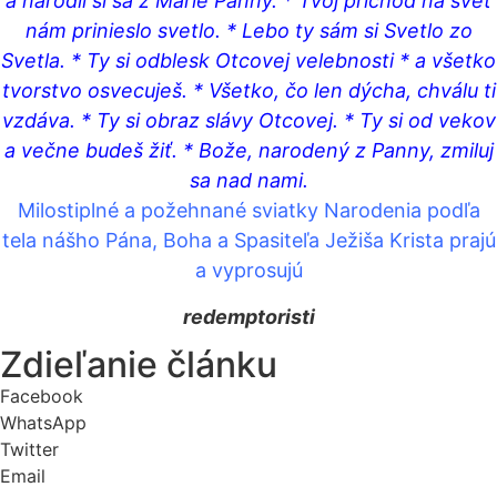
a narodil si sa z Márie Panny. * Tvoj príchod na svet
nám prinieslo svetlo. * Lebo ty sám si Svetlo zo
Svetla. * Ty si odblesk Otcovej velebnosti * a všetko
tvorstvo osvecuješ. * Všetko, čo len dýcha, chválu ti
vzdáva. * Ty si obraz slávy Otcovej. * Ty si od vekov
a večne budeš žiť. * Bože, narodený z Panny, zmiluj
sa nad nami.
Milostiplné a požehnané sviatky Narodenia podľa
tela nášho Pána, Boha a Spasiteľa Ježiša Krista prajú
a vyprosujú
redemptoristi
Zdieľanie článku
Facebook
WhatsApp
Twitter
Email