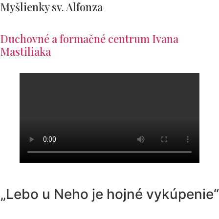
Myšlienky sv. Alfonza
Duchovné a formačné centrum Ivana
Mastiliaka
„Lebo u Neho je hojné vykúpenie“