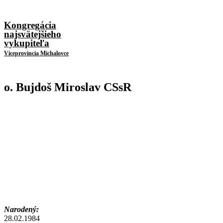
Kongregácia
najsvätejšieho
vykupiteľa
Viceprovincia Michalovce
o. Bujdoš Miroslav CSsR
Narodený:
28.02.1984