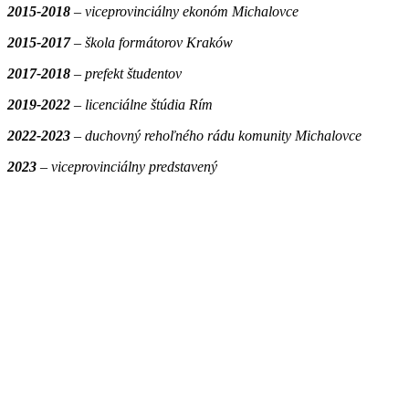
2015-201
8
–
viceprovinciálny ekonóm
Michalovce
2015-2017
–
škola formátorov Kraków
2017-201
8
– prefekt študentov
2019-20
22
– licenciálne štúdia Rím
2022-2023
– duchovný rehoľného rádu komunity Michalovce
2023
– viceprovinciálny predstavený