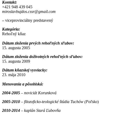
Kontakt:
+421 948 439 045
miroslavbujdos.cssr@gmail.com
–
viceprovinciálny predstavený
Kategória:
Rehoľný kňaz
Dátum zloženia prvých rehoľných sľubov:
15. augusta 2005
Dátum zloženia doživotných rehoľných sľubov:
15. augusta 2009
Dátum kňazskej vysviacky:
23. mája 2010
Menovania a pôsobiská:
2004-2005
– noviciát Korunková
2005-20
10
– filozoficko-teologické štúdia Tuchów (Poľsko
)
2010-201
4
– kaplán
Stará Ľubovňa