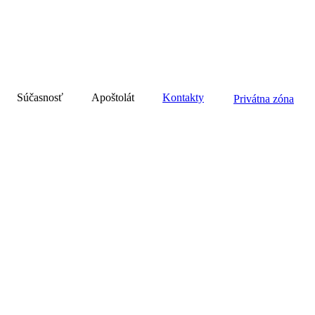
Súčasnosť
Apoštolát
Kontakty
Privátna zóna