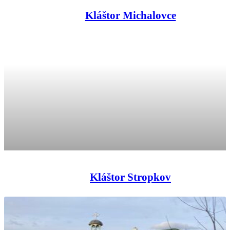
Kláštor Michalovce
Kláštor Stropkov