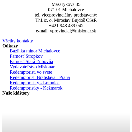
Masarykova 35
071 01 Michalovce
tel. viceprovinciálny predstavený:
ThLic. o. Miroslav Bujdoš CSsR
+421 948 439 045
e-mail: vprovincial@misionar.sk
Všetky kontakty
Odkazy
Bazilika minor Michalovce
Farnosť Stropkov
Farnosť Stará Ľubovňa
Vydavateľstvo Misionár
Redemptoristi vo svete
Redemptoristi Bratislava - Praha
Redemptoristky - Lomnica
Redemptoristky - Kežmarok
Naše kláštory