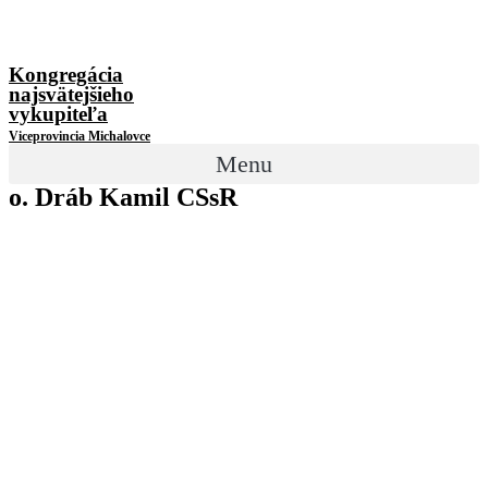
Kongregácia
najsvätejšieho
vykupiteľa
Viceprovincia Michalovce
Menu
o. Dráb Kamil CSsR