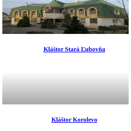
Kláštor Stará Ľubovňa
Kláštor Korolevo