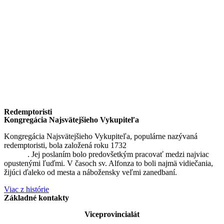
Redemptoristi
Kongregácia Najsvätejšieho Vykupiteľa
Kongregácia Najsvätejšieho Vykupiteľa, populárne nazývaná
redemptoristi, bola založená roku 1732
sv. Alfonzom Maria de
Liguori
. Jej poslaním bolo predovšetkým pracovať medzi najviac
opustenými ľuďmi. V časoch sv. Alfonza to boli najmä vidiečania,
žijúci ďaleko od mesta a nábožensky veľmi zanedbaní.
Viac z histórie
Základné kontakty
Viceprovincialát