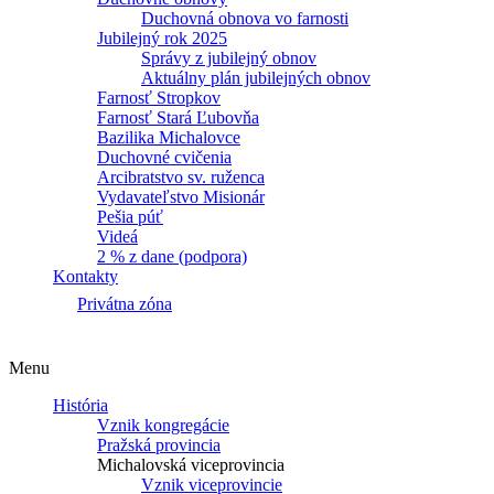
Duchovná obnova vo farnosti
Jubilejný rok 2025
Správy z jubilejný obnov
Aktuálny plán jubilejných obnov
Farnosť Stropkov
Farnosť Stará Ľubovňa
Bazilika Michalovce
Duchovné cvičenia
Arcibratstvo sv. ruženca
Vydavateľstvo Misionár
Pešia púť
Videá
2 % z dane (podpora)
Kontakty
Privátna zóna
Menu
História
Vznik kongregácie
Pražská provincia
Michalovská viceprovincia
Vznik viceprovincie