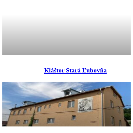
Kláštor Stará Ľubovňa