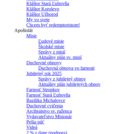
Kláštor Stará Ľubovňa
Kláštor Korolevo
Kláštor Užhorod
My vo svete
Chcem byť redemptoristom!
Apoštolát
Misie
Ľudové misie
Školské misie
Správy z misií
Aktuálny plán sv. misií
Duchovné obnovy
Duchovná obnova vo farnosti
Jubilejný rok 2025
Správy z jubilejný obnov
Aktuálny plán jubilejných obnov
Farnosť Stropkov
Farnosť Stará Ľubovňa
Bazilika Michalovce
Duchovné cvičenia
Arcibratstvo sv. ruženca
Vydavateľstvo Misionár
Pešia púť
Videá
2 % z dane (podpora)