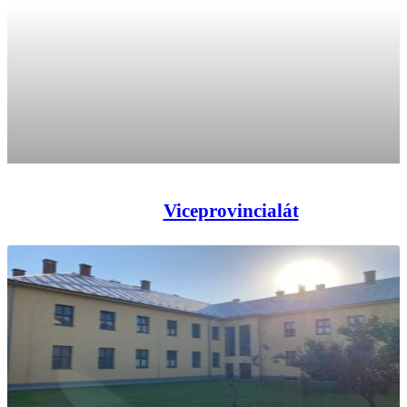
Viceprovincialát