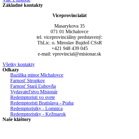
Základné kontakty
Viceprovincialát
Masarykova 35
071 01 Michalovce
tel. viceprovinciálny predstavený:
ThLic. o. Miroslav Bujdoš CSsR
+421 948 439 045
e-mail: vprovincial@misionar.sk
Všetky kontakty
Odkazy
Bazilika minor Michalovce
Farnosť Stropkov
Farnosť Stará Ľubovňa
Vydavateľstvo Misionár
Redemptoristi vo svete
Redemptoristi Bratislava - Praha
Redemptoristky - Lomnica
Redemptoristky - Kežmarok
Naše kláštory