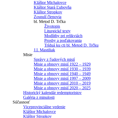
Kláštor Michalovce
Kláštor Stará Ľubovňa
Kláštor Stropkov
Zosnulí členovia
bl. Metod D. Trčka
Životopis
Liturgické texty
Modlitby pri relikviách
Prosby a poďakovania
Tríduá ku cti bl. Metod D. Trčku
J.I. Mastiliak
Misie
Správy z ľudových misií
Misie a obnovy misií 1922 – 1929
Misie a obnovy misií 1930 – 1939
Misie a obnovy misií 1940 – 1949
Misie a obnovy misií 1997 – 2009
Misie a obnovy misií 2010 – 2019
Misie a obnovy misií 2020 – 2025
Historický kalendár redemptoristov
Galéria z minulosti
Súčasnosť
Viceprovinciálne vedenie
Kláštor Michalovce
Kláštor Stropkov