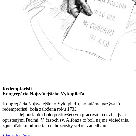
Redemptoristi
Kongregácia Najsvätejšieho Vykupiteľa
Kongregácia Najsvätejšieho Vykupiteľa, populárne nazývaná
redemptoristi, bola založená roku 1732
sv. Alfonzom Maria de
Liguori
. Jej poslaním bolo predovšetkým pracovať medzi najviac
opustenými ľuďmi. V časoch sv. Alfonza to boli najmä vidiečania,
žijúci ďaleko od mesta a nábožensky veľmi zanedbaní.
Viac z histórie