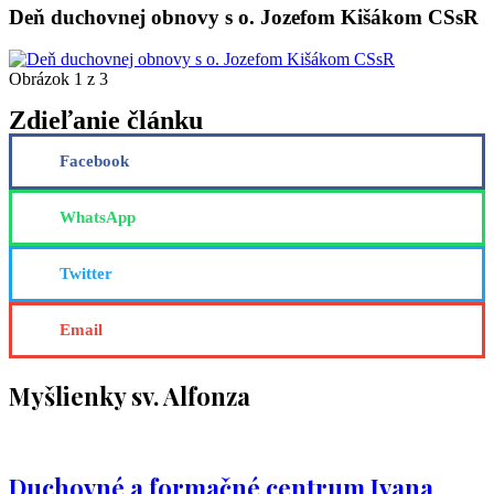
Deň duchovnej obnovy s o. Jozefom Kišákom CSsR
Obrázok 1 z 3
Zdieľanie článku
Facebook
WhatsApp
Twitter
Email
Myšlienky sv. Alfonza
Duchovné a formačné centrum Ivana