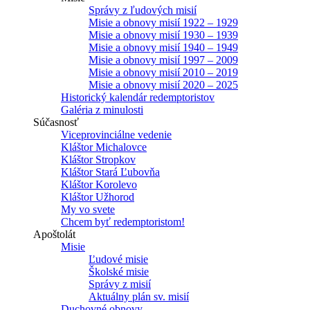
Správy z ľudových misií
Misie a obnovy misií 1922 – 1929
Misie a obnovy misií 1930 – 1939
Misie a obnovy misií 1940 – 1949
Misie a obnovy misií 1997 – 2009
Misie a obnovy misií 2010 – 2019
Misie a obnovy misií 2020 – 2025
Historický kalendár redemptoristov
Galéria z minulosti
Súčasnosť
Viceprovinciálne vedenie
Kláštor Michalovce
Kláštor Stropkov
Kláštor Stará Ľubovňa
Kláštor Korolevo
Kláštor Užhorod
My vo svete
Chcem byť redemptoristom!
Apoštolát
Misie
Ľudové misie
Školské misie
Správy z misií
Aktuálny plán sv. misií
Duchovné obnovy