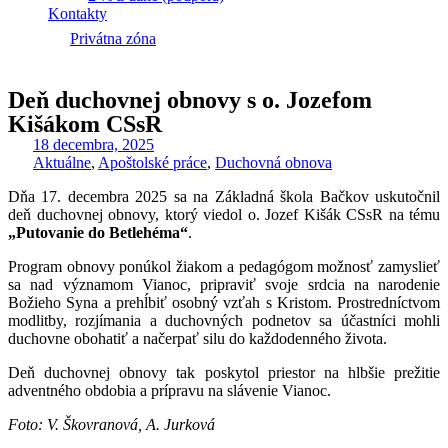
Kontakty
Privátna zóna
Deň duchovnej obnovy s o. Jozefom
Kišákom CSsR
18 decembra, 2025
Aktuálne
,
Apoštolské práce
,
Duchovná obnova
Dňa 17. decembra 2025 sa na Základná škola Bačkov uskutočnil
deň duchovnej obnovy, ktorý viedol o. Jozef Kišák CSsR na tému
„Putovanie do Betlehéma“
.
Program obnovy ponúkol žiakom a pedagógom možnosť zamyslieť
sa nad významom Vianoc, pripraviť svoje srdcia na narodenie
Božieho Syna a prehĺbiť osobný vzťah s Kristom. Prostredníctvom
modlitby, rozjímania a duchovných podnetov sa účastníci mohli
duchovne obohatiť a načerpať silu do každodenného života.
Deň duchovnej obnovy tak poskytol priestor na hlbšie prežitie
adventného obdobia a prípravu na slávenie Vianoc.
Foto: V. Škovranová, A. Jurková