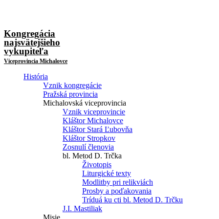
Kongregácia
najsvätejšieho
vykupiteľa
Viceprovincia Michalovce
História
Vznik kongregácie
Pražská provincia
Michalovská viceprovincia
Vznik viceprovincie
Kláštor Michalovce
Kláštor Stará Ľubovňa
Kláštor Stropkov
Zosnulí členovia
bl. Metod D. Trčka
Životopis
Liturgické texty
Modlitby pri relikviách
Prosby a poďakovania
Tríduá ku cti bl. Metod D. Trčku
J.I. Mastiliak
Misie