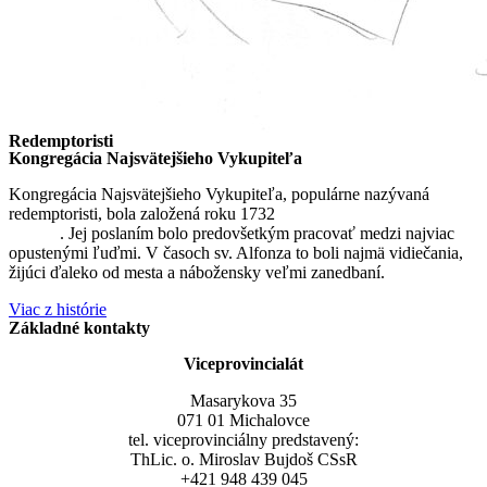
Redemptoristi
Kongregácia Najsvätejšieho Vykupiteľa
Kongregácia Najsvätejšieho Vykupiteľa, populárne nazývaná
redemptoristi, bola založená roku 1732
sv. Alfonzom Maria de
Liguori
. Jej poslaním bolo predovšetkým pracovať medzi najviac
opustenými ľuďmi. V časoch sv. Alfonza to boli najmä vidiečania,
žijúci ďaleko od mesta a nábožensky veľmi zanedbaní.
Viac z histórie
Základné kontakty
Viceprovincialát
Masarykova 35
071 01 Michalovce
tel. viceprovinciálny predstavený:
ThLic. o. Miroslav Bujdoš CSsR
+421 948 439 045