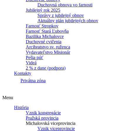
Duchovná obnova vo farnosti
Jubilejný rok 2025
Správy z jubilejný obnov
Aktuálny plán jubilejných obnov
Farnosť Stropkov
Farnosť Stará Ľubovňa
Bazilika Michalovce
Duchovné cvičenia
Arcibratstvo sv. ruženca
Vydavateľstvo Misionár
Pešia púť
Videá
2 % z dane (podpora)
Kontakty
Privátna zóna
Menu
História
Vznik kongregácie
Pražská provincia
Michalovská viceprovincia
Vznik viceprovincie