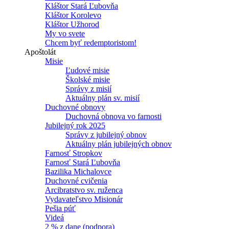
Kláštor Stará Ľubovňa
Kláštor Korolevo
Kláštor Užhorod
My vo svete
Chcem byť redemptoristom!
Apoštolát
Misie
Ľudové misie
Školské misie
Správy z misií
Aktuálny plán sv. misií
Duchovné obnovy
Duchovná obnova vo farnosti
Jubilejný rok 2025
Správy z jubilejný obnov
Aktuálny plán jubilejných obnov
Farnosť Stropkov
Farnosť Stará Ľubovňa
Bazilika Michalovce
Duchovné cvičenia
Arcibratstvo sv. ruženca
Vydavateľstvo Misionár
Pešia púť
Videá
2 % z dane (podpora)