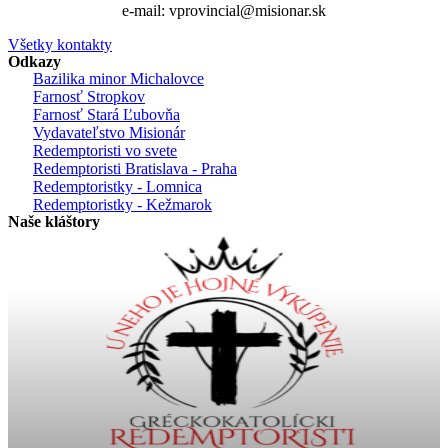
e-mail: vprovincial@misionar.sk
Všetky kontakty
Odkazy
Bazilika minor Michalovce
Farnosť Stropkov
Farnosť Stará Ľubovňa
Vydavateľstvo Misionár
Redemptoristi vo svete
Redemptoristi Bratislava - Praha
Redemptoristky - Lomnica
Redemptoristky - Kežmarok
Naše kláštory