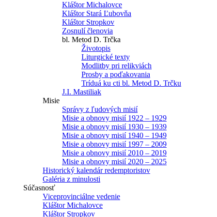
Kláštor Michalovce
Kláštor Stará Ľubovňa
Kláštor Stropkov
Zosnulí členovia
bl. Metod D. Trčka
Životopis
Liturgické texty
Modlitby pri relikviách
Prosby a poďakovania
Tríduá ku cti bl. Metod D. Trčku
J.I. Mastiliak
Misie
Správy z ľudových misií
Misie a obnovy misií 1922 – 1929
Misie a obnovy misií 1930 – 1939
Misie a obnovy misií 1940 – 1949
Misie a obnovy misií 1997 – 2009
Misie a obnovy misií 2010 – 2019
Misie a obnovy misií 2020 – 2025
Historický kalendár redemptoristov
Galéria z minulosti
Súčasnosť
Viceprovinciálne vedenie
Kláštor Michalovce
Kláštor Stropkov