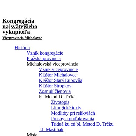
Kongregácia
najsvätejšieho
vykupiteľa
Viceprovincia Michalovce
História
Vznik kongregácie
Pražská provincia
Michalovská viceprovincia
Vznik viceprovincie
Kláštor Michalovce
Kláštor Stará Ľubovňa
Kláštor Stropkov
Zosnulí členovia
bl. Metod D. Trčka
Životopis
Liturgické texty
Modlitby pri relikviách
Prosby a poďakovania
Tríduá ku cti bl. Metod D. Trčku
J.I. Mastiliak
Misie