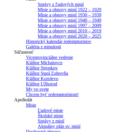
Správy z ľudových misií
Misie a obnovy misií 1922 – 1929
Misie a obnovy misií 1930 – 1939
Misie a obnovy misií 1940 – 1949
Misie a obnovy misií 1997 – 2009
Misie a obnovy misií 2010 – 2019
Misie a obnovy misií 2020 – 2025
Historický kalendár redemptoristov
Galéria z minulosti
Súčasnosť
Viceprovinciálne vedenie
Kláštor Michalovce
Kláštor Stropkov
Kláštor Stará Ľubovňa
Kláštor Korolevo
Kláštor Užhorod
My vo svete
Chcem byť redemptoristom!
Apoštolát
Misie
Ľudové misie
Školské misie
Správy z misií
Aktuálny plán sv. misií
Duchovné obnovy