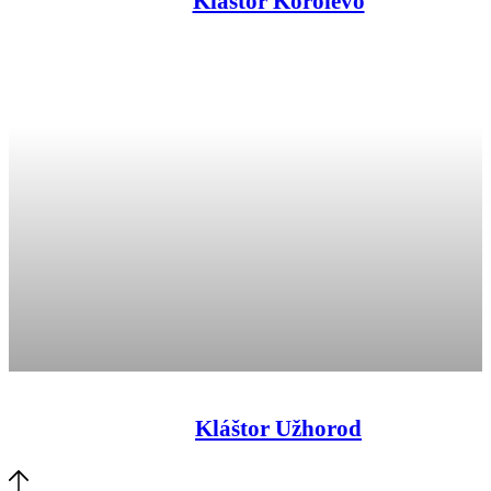
Kláštor Korolevo
Kláštor Užhorod