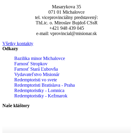
Masarykova 35
071 01 Michalovce
tel. viceprovinciálny predstavený:
ThLic. o. Miroslav Bujdoš CSsR
+421 948 439 045
e-mail: vprovincial@misionar.sk
Všetky kontakty
Odkazy
Bazilika minor Michalovce
Farnosť Stropkov
Farnosť Stará Ľubovňa
Vydavateľstvo Misionár
Redemptoristi vo svete
Redemptoristi Bratislava - Praha
Redemptoristky - Lomnica
Redemptoristky - Kežmarok
Naše kláštory