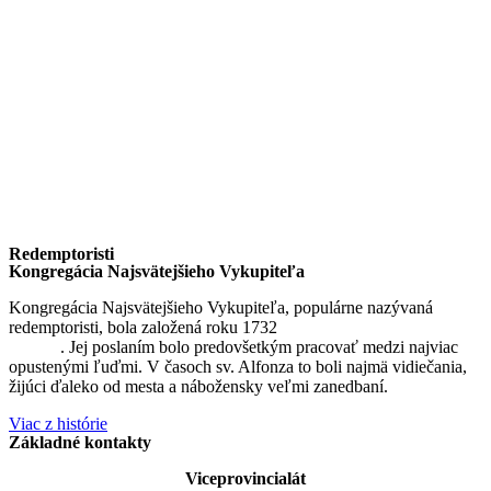
Redemptoristi
Kongregácia Najsvätejšieho Vykupiteľa
Kongregácia Najsvätejšieho Vykupiteľa, populárne nazývaná
redemptoristi, bola založená roku 1732
sv. Alfonzom Maria de
Liguori
. Jej poslaním bolo predovšetkým pracovať medzi najviac
opustenými ľuďmi. V časoch sv. Alfonza to boli najmä vidiečania,
žijúci ďaleko od mesta a nábožensky veľmi zanedbaní.
Viac z histórie
Základné kontakty
Viceprovincialát