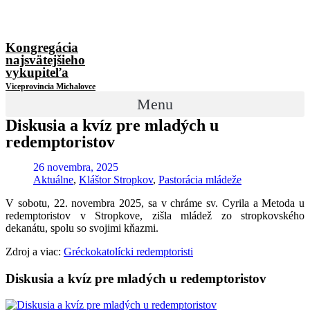
Kongregácia
najsvätejšieho
vykupiteľa
Viceprovincia Michalovce
Menu
Diskusia a kvíz pre mladých u
redemptoristov
26 novembra, 2025
Aktuálne
,
Kláštor Stropkov
,
Pastorácia mládeže
V
sobotu, 22. novembra 2025, sa v chráme sv. Cyrila a Metoda u
redemptoristov v Stropkove, zišla mládež zo stropkovského
dekanátu, spolu so svojimi kňazmi.
Zdroj a viac:
Gréckokatolícki redemptoristi
Diskusia a kvíz pre mladých u redemptoristov