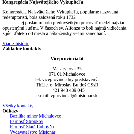
Kongregácia Najsvätejšieho Vykupiteľa
Kongregácia Najsvätejšieho Vykupiteľa, populárne nazývaná
redemptoristi, bola založená roku 1732
sv. Alfonzom Maria de
Liguori
. Jej poslaním bolo predovšetkým pracovať medzi najviac
opustenými ľuďmi. V časoch sv. Alfonza to boli najmä vidiečania,
žijúci ďaleko od mesta a nábožensky veľmi zanedbaní.
Viac z histórie
Základné kontakty
Viceprovincialát
Masarykova 35
071 01 Michalovce
tel. viceprovinciálny predstavený:
ThLic. o. Miroslav Bujdoš CSsR
+421 948 439 045
e-mail: vprovincial@misionar.sk
Všetky kontakty
Odkazy
Bazilika minor Michalovce
Farnosť Stropkov
Farnosť Stará Ľubovňa
Vydavateľstvo Misionár