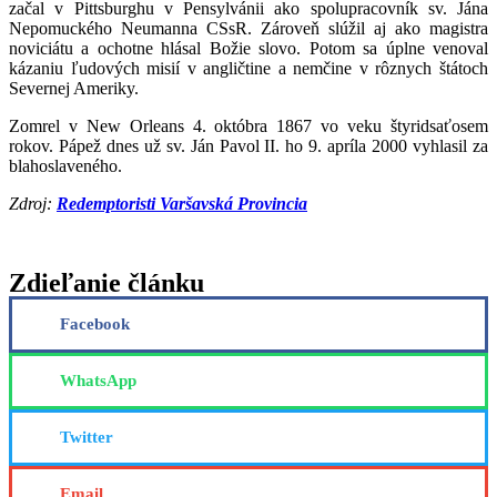
začal v Pittsburghu v Pensylvánii ako spolupracovník sv. Jána
Nepomuckého Neumanna CSsR. Zároveň slúžil aj ako magistra
noviciátu a ochotne hlásal Božie slovo. Potom sa úplne venoval
kázaniu ľudových misií v angličtine a nemčine v rôznych štátoch
Severnej Ameriky.
Zomrel v New Orleans 4. októbra 1867 vo veku štyridsaťosem
rokov. Pápež dnes už sv. Ján Pavol II. ho 9. apríla 2000 vyhlasil za
blahoslaveného.
Zdroj:
Redemptoristi Varšavská Provincia
Zdieľanie článku
Facebook
WhatsApp
Twitter
Email