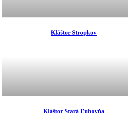
Kláštor Stropkov
Kláštor Stará Ľubovňa