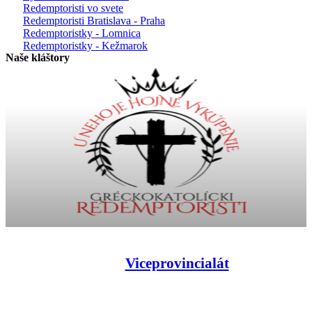
Redemptoristi vo svete
Redemptoristi Bratislava - Praha
Redemptoristky - Lomnica
Redemptoristky - Kežmarok
Naše kláštory
Viceprovincialát