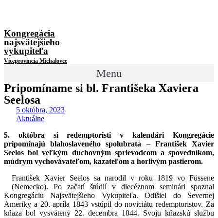
Kongregácia
najsvätejšieho
vykupiteľa
Viceprovincia Michalovce
Menu
Pripomíname si bl. Františeka Xaviera
Seelosa
5 októbra, 2023
Aktuálne
5. októbra si redemptoristi v kalendári Kongregácie
pripomínajú blahoslaveného spolubrata – František Xavier
Seelos bol veľkým duchovným sprievodcom a spovedníkom,
múdrym vychovávateľom, kazateľom a horlivým pastierom.
František Xavier Seelos sa narodil v roku 1819 vo Füssene
(Nemecko). Po začatí štúdií v diecéznom seminári spoznal
Kongregáciu Najsvätejšieho Vykupiteľa. Odišiel do Severnej
Ameriky a 20. apríla 1843 vstúpil do noviciátu redemptoristov. Za
kňaza bol vysvätený 22. decembra 1844. Svoju kňazskú službu