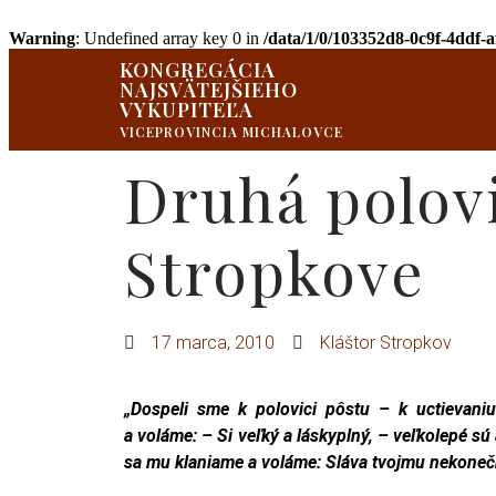
Warning
: Undefined array key 0 in
/data/1/0/103352d8-0c9f-4ddf-
KONGREGÁCIA
NAJSVÄTEJŠIEHO
VYKUPITEĽA
VICEPROVINCIA MICHALOVCE
Druhá polovi
Stropkove
17 marca, 2010
Kláštor Stropkov
„Dospeli sme k polovici pôstu – k uctievani
a voláme: – Si veľký a láskyplný, – veľkolepé sú 
sa mu klaniame a voláme: Sláva tvojmu nekone