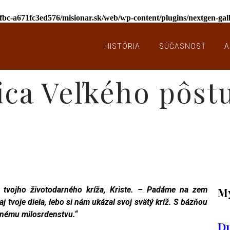
afbc-a671fc3ed576/misionar.sk/web/wp-content/plugins/nextgen-ga
HISTÓRIA
SÚČASNOSŤ
A
ca Veľkého pôstu
u tvojho životodarného kríža, Kriste. – Padáme na zem
My
aj tvoje diela, lebo si nám ukázal svoj svätý kríž. S bázňou
čnému milosrdenstvu.“
Du