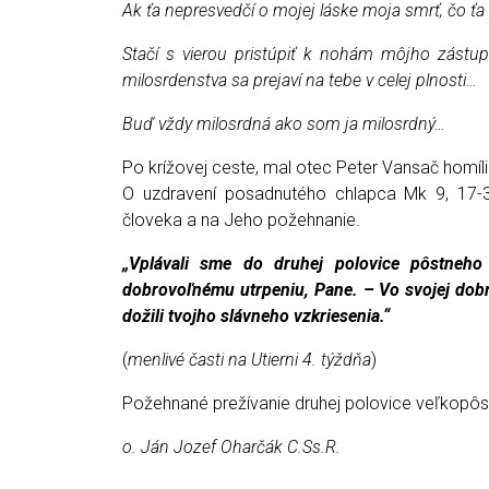
Ak ťa nepresvedčí o mojej láske moja smrť, čo ťa
Stačí s vierou pristúpiť k nohám môjho zástu
milosrdenstva sa prejaví na tebe v celej plnosti…
Buď vždy milosrdná ako som ja milosrdný…
Po krížovej ceste, mal otec Peter Vansač homíliu
O uzdravení posadnutého chlapca Mk 9, 17-31
človeka a na Jeho požehnanie.
„Vplávali sme do druhej polovice pôstneh
dobrovoľnému utrpeniu, Pane. – Vo svojej dobro
dožili tvojho slávneho vzkriesenia.“
(
menlivé časti na Utierni 4. týždňa
)
Požehnané prežívanie druhej polovice veľkopô
o. Ján Jozef Oharčák C.Ss.R.