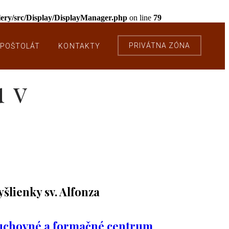
llery/src/Display/DisplayManager.php
on line
79
PRIVÁTNA ZÓNA
POŠTOLÁT
KONTAKTY
 v
šlienky sv. Alfonza
chovné a formačné centrum