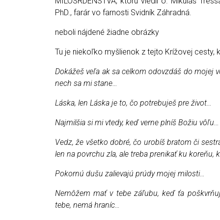
MILOSRDENSTVA, ktorú viedli o. Mikuláš Tressa
PhD., farár vo farnosti Svidník Záhradná.
neboli nájdené žiadne obrázky
Tu je niekoľko myšlienok z tejto Krížovej cesty, k
Dokážeš veľa ak sa celkom odovzdáš do mojej vôle
nech sa mi stane…
Láska, len Láska je to, čo potrebuješ pre život…
Najmilšia si mi vtedy, keď verne plníš Božiu vôľu…
Vedz, že všetko dobré, čo urobíš bratom či sest
len na povrchu zla, ale treba prenikať ku koreňu, 
Pokornú dušu zalievajú prúdy mojej milosti…
Nemôžem mať v tebe záľubu, keď ťa poškvrňuje
tebe, nemá hraníc…