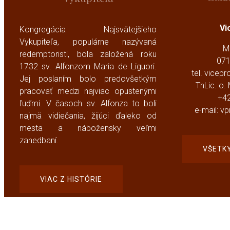
Vi
Kongregácia Najsvätejšieho
Vykupiteľa, populárne nazývaná
M
redemptoristi, bola založená roku
071
1732
sv. Alfonzom Maria de Liguori
.
tel. vicepr
Jej poslaním bolo predovšetkým
ThLic. o.
pracovať medzi najviac opustenými
+4
ľuďmi. V časoch sv. Alfonza to boli
e-mail: v
najmä vidiečania, žijúci ďaleko od
mesta a nábožensky veľmi
zanedbaní.
VŠETK
VIAC Z HISTÓRIE