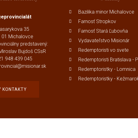
Bazilika minor Michalovce
ceprovincialát
Farnosť Stropkov
asarykova 35
Farnosť Stará Ľubovňa
 01 Michalovce
Vydavateľstvo Misionár
ovinciálny predstavený:
Redemptoristi vo svete
 Miroslav Bujdoš CSsR
21 948 439 045
Redemptoristi Bratislava - 
provincial@misionar.sk
Redemptoristky - Lomnica
Redemptoristky - Kežmaro
Y KONTAKTY