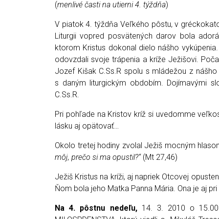
(
menlivé časti na utierni 4. týždňa
)
V piatok 4. týždňa Veľkého pôstu, v gréckoka
Liturgii vopred posvätených darov bola adoráci
ktorom Kristus dokonal dielo nášho vykúpenia. Pr
odovzdali svoje trápenia a kríže Ježišovi. Počas
Jozef Kišak C.Ss.R spolu s mládežou z nášho 
s daným liturgickým obdobím. Dojímavými slov
C.Ss.R.
Pri pohľade na Kristov kríž si uvedomme veľk
lásku aj opätovať…
Okolo tretej hodiny zvolal Ježiš mocným hlas
môj, prečo si ma opustil?“
(Mt 27,46)
Ježiš Kristus na kríži, aj napriek Otcovej opusten
Ňom bola jeho Matka Panna Mária. Ona je aj pri 
Na 4. pôstnu nedeľu,
14. 3. 2010 o 15.00