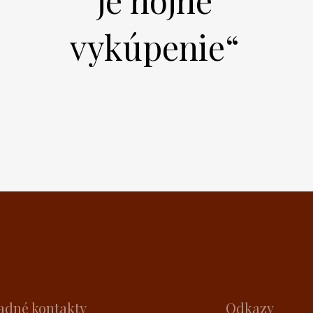
je hojné
vykúpenie“
adné kontakty
Odkazy