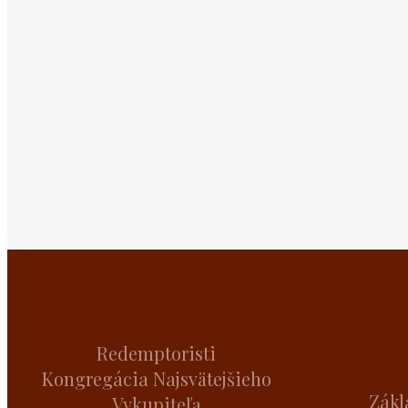
Redemptoristi
Kongregácia Najsvätejšieho
Zákl
Vykupiteľa