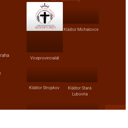
Kláštor Michalovce
Praha
Viceprovincialát
k
Kláštor Stropkov
Kláštor Stará
Ľubovňa
Kláštor Korolevo
Kláštor Užhorod