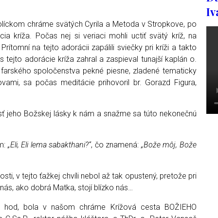
Iv
tolíckom chráme svätých Cyrila a Metoda v Stropkove, po
a kríža. Počas nej si veriaci mohli uctiť svätý kríž, na
ítomní na tejto adorácii zapálili sviečky pri kríži a takto
 tejto adorácie kríža zahral a zaspieval tunajší kaplán o.
farského spoločenstva pekné piesne, zladené tematicky
ami, sa počas meditácie prihovoril br. Gorazd Figura,
osť jeho Božskej lásky k nám a snažme sa túto nekonečnú
om:
„Eli, Eli lema sabakthani?“
, čo znamená:
„Bože môj, Bože
osti, v tejto ťažkej chvíli nebol až tak opustený, pretože pri
nás, ako dobrá Matka, stojí blízko nás…
 hod, bola v našom chráme Krížová cesta BOŽIEHO