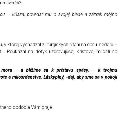
 presvedčí?…
pcu – kňaza, povedať mu o svojej biede a zázrak môjho
, v ktorej vychádzal z liturgických čítaní na danú nedeľu –
. Poukázal na dotyk uzdravujúcej Kristovej milosti na
o mora – a blížime sa k prístavu spásy, – k tvojmu
te a milosrdenstve, Láskyplný, -daj, aby sme sa v pokoji
stneho obdobia Vám praje