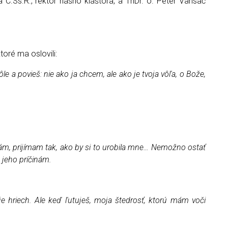
 C.Ss.R., rektor nášho kláštora, a ThDr. o. Peter Vansač
toré ma oslovili:
 a povieš: nie ako ja chcem, ale ako je tvoja vôľa, o Bože,
rám, prijímam tak, ako by si to urobila mne… Nemožno ostať
k jeho príčinám.
 hriech. Ale keď ľutuješ, moja štedrosť, ktorú mám voči