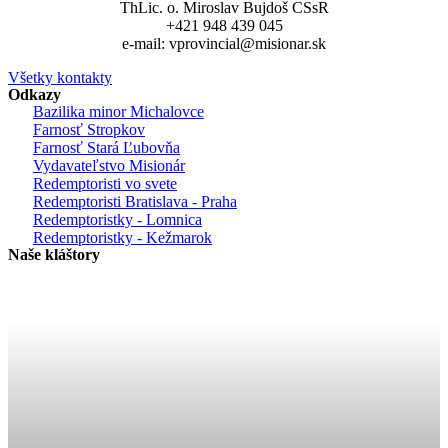
ThLic. o. Miroslav Bujdoš CSsR
+421 948 439 045
e-mail: vprovincial@misionar.sk
Všetky kontakty
Odkazy
Bazilika minor Michalovce
Farnosť Stropkov
Farnosť Stará Ľubovňa
Vydavateľstvo Misionár
Redemptoristi vo svete
Redemptoristi Bratislava - Praha
Redemptoristky - Lomnica
Redemptoristky - Kežmarok
Naše kláštory