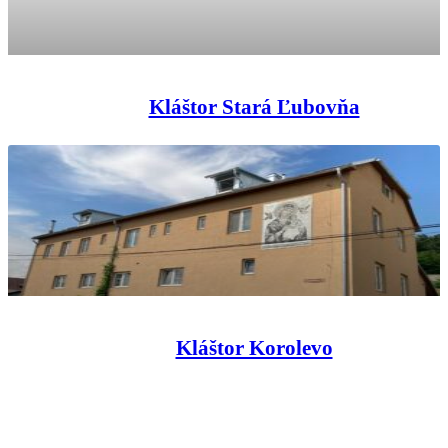
Kláštor Stará Ľubovňa
Kláštor Korolevo