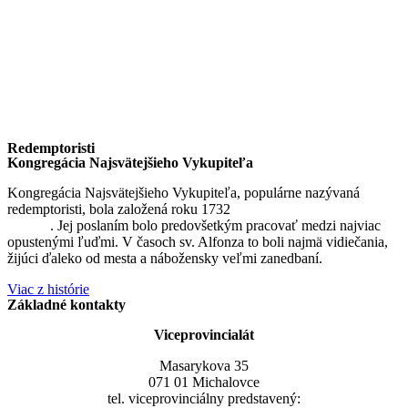
Redemptoristi
Kongregácia Najsvätejšieho Vykupiteľa
Kongregácia Najsvätejšieho Vykupiteľa, populárne nazývaná
redemptoristi, bola založená roku 1732
sv. Alfonzom Maria de
Liguori
. Jej poslaním bolo predovšetkým pracovať medzi najviac
opustenými ľuďmi. V časoch sv. Alfonza to boli najmä vidiečania,
žijúci ďaleko od mesta a nábožensky veľmi zanedbaní.
Viac z histórie
Základné kontakty
Viceprovincialát
Masarykova 35
071 01 Michalovce
tel. viceprovinciálny predstavený: