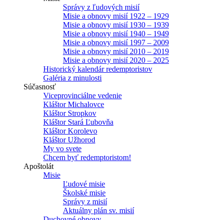
Správy z ľudových misií
Misie a obnovy misií 1922 – 1929
Misie a obnovy misií 1930 – 1939
Misie a obnovy misií 1940 – 1949
Misie a obnovy misií 1997 – 2009
Misie a obnovy misií 2010 – 2019
Misie a obnovy misií 2020 – 2025
Historický kalendár redemptoristov
Galéria z minulosti
Súčasnosť
Viceprovinciálne vedenie
Kláštor Michalovce
Kláštor Stropkov
Kláštor Stará Ľubovňa
Kláštor Korolevo
Kláštor Užhorod
My vo svete
Chcem byť redemptoristom!
Apoštolát
Misie
Ľudové misie
Školské misie
Správy z misií
Aktuálny plán sv. misií
Duchovné obnovy