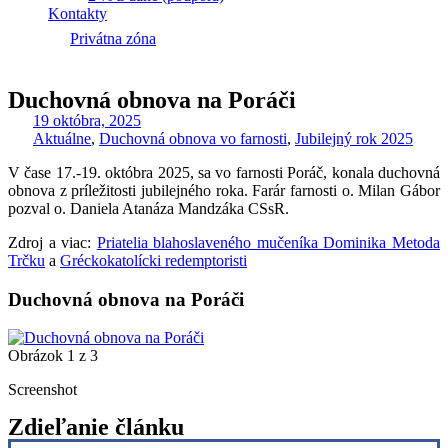
Kontakty
Privátna zóna
Duchovná obnova na Poráči
19 októbra, 2025
Aktuálne
,
Duchovná obnova vo farnosti
,
Jubilejný rok 2025
V čase 17.-19. októbra 2025, sa vo farnosti Poráč, konala duchovná
obnova z príležitosti jubilejného roka. Farár farnosti o. Milan Gábor
pozval o. Daniela Atanáza Mandzáka CSsR.
Zdroj a viac:
Priatelia blahoslaveného mučeníka Dominika Metoda
Trčku
a
Gréckokatolícki redemptoristi
Duchovná obnova na Poráči
Obrázok 1 z 3
Screenshot
Zdieľanie článku