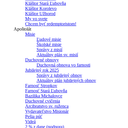
Kláštor Stará Ľubovňa
Kláštor Korolevo
Kláštor Užhorod
My vo svete
Chcem byť redemptoristom!
Apoštolát
Misie
Ľudové misie
Školské misie
Správy z misií
Aktuálny plán sv. misií
Duchovné obnovy
Duchovná obnova vo farnosti
Jubilejný rok 2025
Správy z jubilejný obnov
Aktuálny plán jubilejných obnov
Farnosť Stropkov
Farnosť Stará Ľubovňa
Bazilika Michalovce
Duchovné cvičenia
Arcibratstvo sv. ruženca
Vydavateľstvo Misionár
Pešia púť
Videá
2 % z dane (podpora)