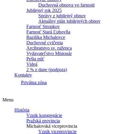
Duchovná obnova vo farnosti
Jubilejný rok 2025
Správy z jubilejný obnov
Aktuálny plán jubilejných obnov
Farnosť Stropkov
Farnosť Stará Ľubovňa
Bazilika Michalovce
Duchovné cvičenia
Arcibratstvo sv. ruženca
Vydavateľstvo Misionár
Pešia púť
Videá
2 % z dane (podpora)
Kontakty
Privátna zóna
Menu
História
Vznik kongregácie
Pražská provincia
Michalovská viceprovincia
Vznik viceprovincie