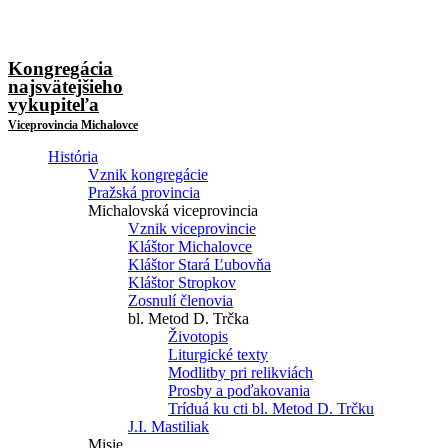
Kongregácia
najsvätejšieho
vykupiteľa
Viceprovincia Michalovce
História
Vznik kongregácie
Pražská provincia
Michalovská viceprovincia
Vznik viceprovincie
Kláštor Michalovce
Kláštor Stará Ľubovňa
Kláštor Stropkov
Zosnulí členovia
bl. Metod D. Trčka
Životopis
Liturgické texty
Modlitby pri relikviách
Prosby a poďakovania
Tríduá ku cti bl. Metod D. Trčku
J.I. Mastiliak
Misie