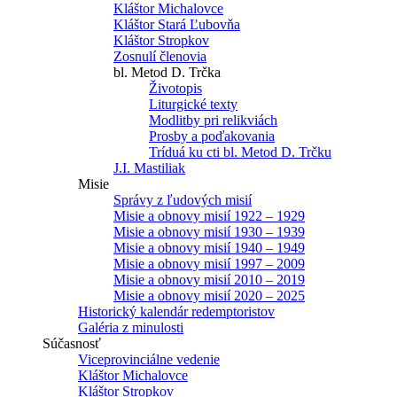
Kláštor Michalovce
Kláštor Stará Ľubovňa
Kláštor Stropkov
Zosnulí členovia
bl. Metod D. Trčka
Životopis
Liturgické texty
Modlitby pri relikviách
Prosby a poďakovania
Tríduá ku cti bl. Metod D. Trčku
J.I. Mastiliak
Misie
Správy z ľudových misií
Misie a obnovy misií 1922 – 1929
Misie a obnovy misií 1930 – 1939
Misie a obnovy misií 1940 – 1949
Misie a obnovy misií 1997 – 2009
Misie a obnovy misií 2010 – 2019
Misie a obnovy misií 2020 – 2025
Historický kalendár redemptoristov
Galéria z minulosti
Súčasnosť
Viceprovinciálne vedenie
Kláštor Michalovce
Kláštor Stropkov