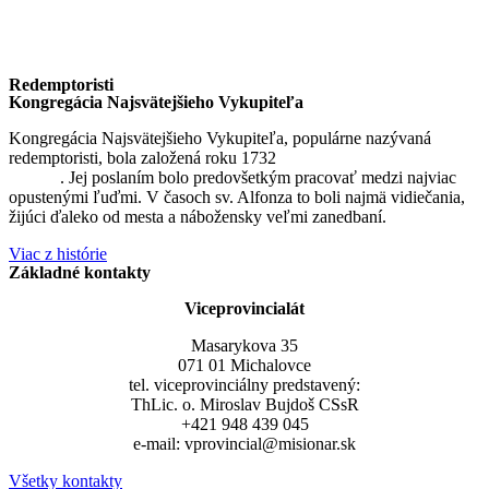
Redemptoristi
Kongregácia Najsvätejšieho Vykupiteľa
Kongregácia Najsvätejšieho Vykupiteľa, populárne nazývaná
redemptoristi, bola založená roku 1732
sv. Alfonzom Maria de
Liguori
. Jej poslaním bolo predovšetkým pracovať medzi najviac
opustenými ľuďmi. V časoch sv. Alfonza to boli najmä vidiečania,
žijúci ďaleko od mesta a nábožensky veľmi zanedbaní.
Viac z histórie
Základné kontakty
Viceprovincialát
Masarykova 35
071 01 Michalovce
tel. viceprovinciálny predstavený:
ThLic. o. Miroslav Bujdoš CSsR
+421 948 439 045
e-mail: vprovincial@misionar.sk
Všetky kontakty