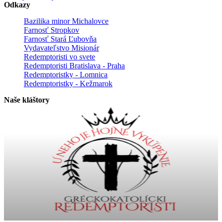
Odkazy
Bazilika minor Michalovce
Farnosť Stropkov
Farnosť Stará Ľubovňa
Vydavateľstvo Misionár
Redemptoristi vo svete
Redemptoristi Bratislava - Praha
Redemptoristky - Lomnica
Redemptoristky - Kežmarok
Naše kláštory