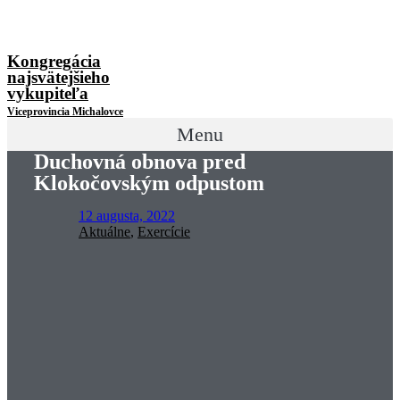
Kongregácia
najsvätejšieho
vykupiteľa
Viceprovincia Michalovce
Menu
Duchovná obnova pred
Klokočovským odpustom
12 augusta, 2022
Aktuálne
,
Exercície