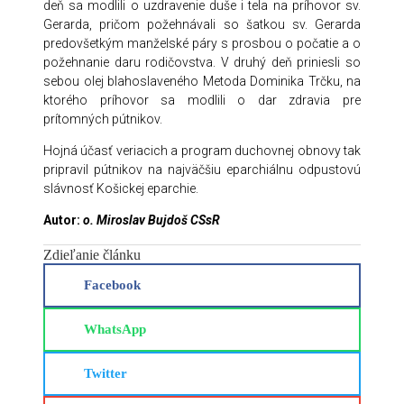
deň sa modlili o uzdravenie duše i tela na príhovor sv.
Gerarda, pričom požehnávali so šatkou sv. Gerarda
predovšetkým manželské páry s prosbou o počatie a o
požehnanie daru rodičovstva. V druhý deň priniesli so
sebou olej blahoslaveného Metoda Dominika Trčku, na
ktorého príhovor sa modlili o dar zdravia pre
prítomných pútnikov.
Hojná účasť veriacich a program duchovnej obnovy tak
pripravil pútnikov na najväčšiu eparchiálnu odpustovú
slávnosť Košickej eparchie.
Autor:
o. Miroslav Bujdoš CSsR
Zdieľanie článku
Facebook
WhatsApp
Twitter