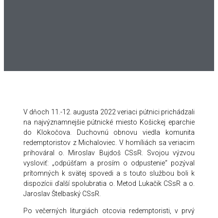
V dňoch 11.-12. augusta 2022 veriaci pútnici prichádzali
na najvýznamnejšie pútnické miesto Košickej eparchie
do Klokočova. Duchovnú obnovu viedla komunita
redemptoristov z Michaloviec. V homíliách sa veriacim
prihováral o. Miroslav Bujdoš CSsR. Svojou výzvou
vysloviť: „odpúšťam a prosím o odpustenie“ pozýval
prítomných k svätej spovedi a s touto službou boli k
dispozícii ďalší spolubratia o. Metod Lukačik CSsR a o.
Jaroslav Štelbaský CSsR.
Po večerných liturgiách otcovia redemptoristi, v prvý