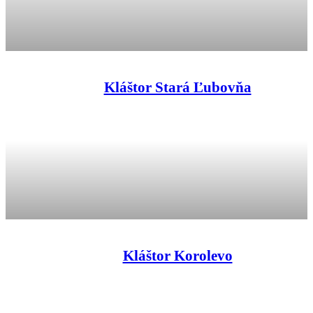
Kláštor Stará Ľubovňa
Kláštor Korolevo