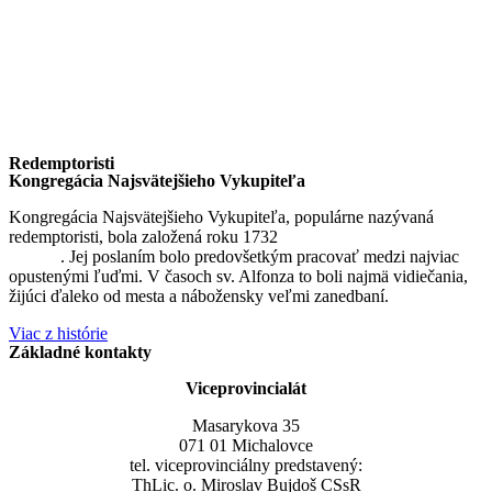
Redemptoristi
Kongregácia Najsvätejšieho Vykupiteľa
Kongregácia Najsvätejšieho Vykupiteľa, populárne nazývaná
redemptoristi, bola založená roku 1732
sv. Alfonzom Maria de
Liguori
. Jej poslaním bolo predovšetkým pracovať medzi najviac
opustenými ľuďmi. V časoch sv. Alfonza to boli najmä vidiečania,
žijúci ďaleko od mesta a nábožensky veľmi zanedbaní.
Viac z histórie
Základné kontakty
Viceprovincialát
Masarykova 35
071 01 Michalovce
tel. viceprovinciálny predstavený:
ThLic. o. Miroslav Bujdoš CSsR