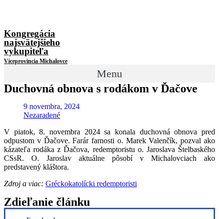
Kongregácia
najsvätejšieho
vykupiteľa
Viceprovincia Michalovce
Menu
Duchovná obnova s rodákom v Ďačove
9 novembra, 2024
Nezaradené
V piatok, 8. novembra 2024 sa konala duchovná obnova pred
odpustom v Ďačove. Farár farnosti o. Marek Valenčík, pozval ako
kázateľa rodáka z Ďačova, redemptoristu o. Jaroslava Štelbaského
CSsR. O. Jaroslav aktuálne pôsobí v Michalovciach ako
predstavený kláštora.
Zdroj a viac:
Gréckokatolícki redemptoristi
Zdieľanie článku