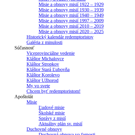
Misie a obnovy misií 1922 – 1929
Misie a obnovy misií 1930 – 1939
Misie a obnovy misií 1940 – 1949
Misie a obnovy misií 1997 – 2009
Misie a obnovy misií 2010 – 2019
Misie a obnovy misií 2020 – 2025
Historický kalendár redemptoristov
Galéria z minulosti
Súčasnosť
Viceprovinciálne vedenie
Kláštor Michalovce
Kláštor Stropkov
Kláštor Stará Ľubovňa
Kláštor Korolevo
Kláštor Užhorod
My vo svete
Chcem byť redemptoristom!
Apoštolát
Misie
Ľudové misie
Školské misie
Správy z misií
Aktuálny plán sv. misií
Duchovné obnovy
Duchovná obnova vo farnosti