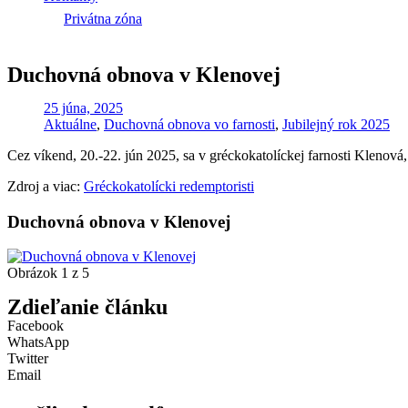
Privátna zóna
Duchovná obnova v Klenovej
25 júna, 2025
Aktuálne
,
Duchovná obnova vo farnosti
,
Jubilejný rok 2025
Cez víkend, 20.-22. jún 2025, sa v gréckokatolíckej farnosti Klenová
Zdroj a viac:
Gréckokatolícki redemptoristi
Duchovná obnova v Klenovej
Obrázok 1 z 5
Zdieľanie článku
Facebook
WhatsApp
Twitter
Email