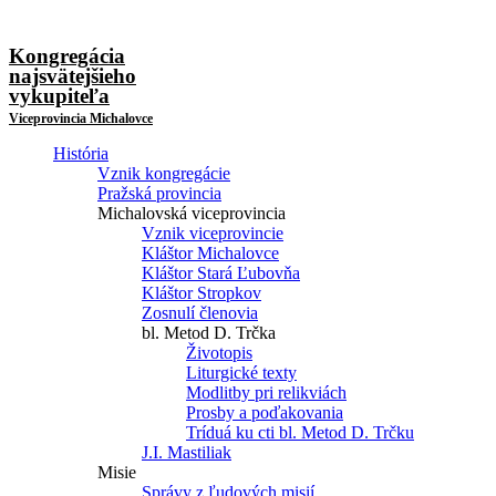
Kongregácia
najsvätejšieho
vykupiteľa
Viceprovincia Michalovce
História
Vznik kongregácie
Pražská provincia
Michalovská viceprovincia
Vznik viceprovincie
Kláštor Michalovce
Kláštor Stará Ľubovňa
Kláštor Stropkov
Zosnulí členovia
bl. Metod D. Trčka
Životopis
Liturgické texty
Modlitby pri relikviách
Prosby a poďakovania
Tríduá ku cti bl. Metod D. Trčku
J.I. Mastiliak
Misie
Správy z ľudových misií