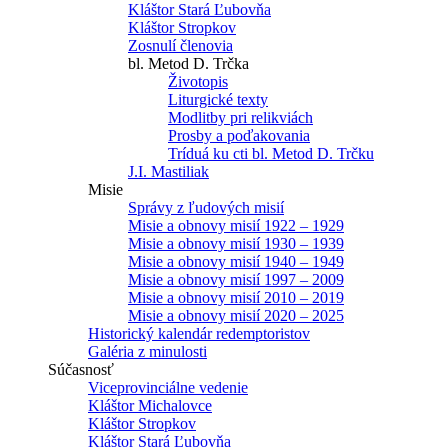
Kláštor Stará Ľubovňa
Kláštor Stropkov
Zosnulí členovia
bl. Metod D. Trčka
Životopis
Liturgické texty
Modlitby pri relikviách
Prosby a poďakovania
Tríduá ku cti bl. Metod D. Trčku
J.I. Mastiliak
Misie
Správy z ľudových misií
Misie a obnovy misií 1922 – 1929
Misie a obnovy misií 1930 – 1939
Misie a obnovy misií 1940 – 1949
Misie a obnovy misií 1997 – 2009
Misie a obnovy misií 2010 – 2019
Misie a obnovy misií 2020 – 2025
Historický kalendár redemptoristov
Galéria z minulosti
Súčasnosť
Viceprovinciálne vedenie
Kláštor Michalovce
Kláštor Stropkov
Kláštor Stará Ľubovňa