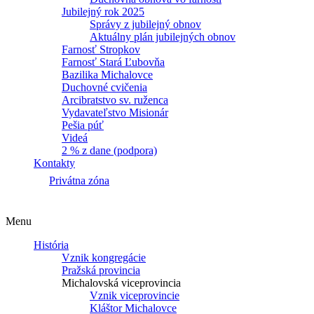
Jubilejný rok 2025
Správy z jubilejný obnov
Aktuálny plán jubilejných obnov
Farnosť Stropkov
Farnosť Stará Ľubovňa
Bazilika Michalovce
Duchovné cvičenia
Arcibratstvo sv. ruženca
Vydavateľstvo Misionár
Pešia púť
Videá
2 % z dane (podpora)
Kontakty
Privátna zóna
Menu
História
Vznik kongregácie
Pražská provincia
Michalovská viceprovincia
Vznik viceprovincie
Kláštor Michalovce