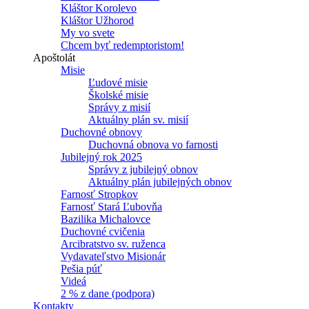
Kláštor Korolevo
Kláštor Užhorod
My vo svete
Chcem byť redemptoristom!
Apoštolát
Misie
Ľudové misie
Školské misie
Správy z misií
Aktuálny plán sv. misií
Duchovné obnovy
Duchovná obnova vo farnosti
Jubilejný rok 2025
Správy z jubilejný obnov
Aktuálny plán jubilejných obnov
Farnosť Stropkov
Farnosť Stará Ľubovňa
Bazilika Michalovce
Duchovné cvičenia
Arcibratstvo sv. ruženca
Vydavateľstvo Misionár
Pešia púť
Videá
2 % z dane (podpora)
Kontakty