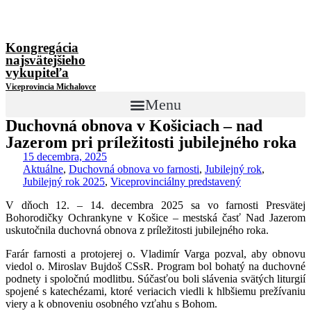
Kongregácia
najsvätejšieho
vykupiteľa
Viceprovincia Michalovce
Menu
Duchovná obnova v Košiciach – nad
Jazerom pri príležitosti jubilejného roka
15 decembra, 2025
Aktuálne
,
Duchovná obnova vo farnosti
,
Jubilejný rok
,
Jubilejný rok 2025
,
Viceprovinciálny predstavený
V dňoch 12. – 14. decembra 2025 sa vo farnosti Presvätej
Bohorodičky Ochrankyne v Košice – mestská časť Nad Jazerom
uskutočnila duchovná obnova z príležitosti jubilejného roka.
Farár farnosti a protojerej o. Vladimír Varga pozval, aby obnovu
viedol o. Miroslav Bujdoš CSsR. Program bol bohatý na duchovné
podnety i spoločnú modlitbu. Súčasťou boli slávenia svätých liturgií
spojené s katechézami, ktoré veriacich viedli k hlbšiemu prežívaniu
viery a k obnoveniu osobného vzťahu s Bohom.