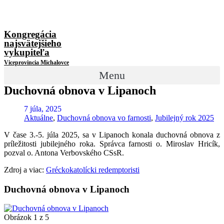
Kongregácia
najsvätejšieho
vykupiteľa
Viceprovincia Michalovce
Menu
Duchovná obnova v Lipanoch
7 júla, 2025
Aktuálne
,
Duchovná obnova vo farnosti
,
Jubilejný rok 2025
V čase 3.-5. júla 2025, sa v Lipanoch konala duchovná obnova z
príležitosti jubilejného roka. Správca farnosti o. Miroslav Hricík,
pozval o. Antona Verbovského CSsR.
Zdroj a viac:
Gréckokatolícki redemptoristi
Duchovná obnova v Lipanoch
Obrázok 1 z 5