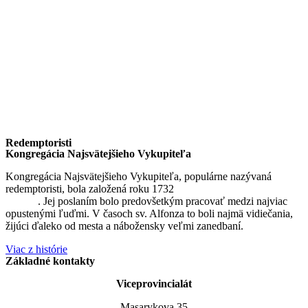
Redemptoristi
Kongregácia Najsvätejšieho Vykupiteľa
Kongregácia Najsvätejšieho Vykupiteľa, populárne nazývaná
redemptoristi, bola založená roku 1732
sv. Alfonzom Maria de
Liguori
. Jej poslaním bolo predovšetkým pracovať medzi najviac
opustenými ľuďmi. V časoch sv. Alfonza to boli najmä vidiečania,
žijúci ďaleko od mesta a nábožensky veľmi zanedbaní.
Viac z histórie
Základné kontakty
Viceprovincialát
Masarykova 35